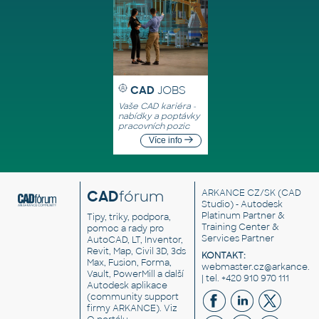
CAD
JOBS
Vaše CAD kariéra -
nabídky a poptávky
pracovních pozic
Více info
CAD
fórum
ARKANCE CZ/SK
(CAD
Studio) - Autodesk
Platinum Partner &
Tipy, triky, podpora,
Training Center &
pomoc a rady pro
Services Partner
AutoCAD, LT, Inventor,
Revit, Map, Civil 3D, 3ds
KONTAKT:
Max, Fusion, Forma,
webmaster.cz@arkance.w
Vault, PowerMill a další
| tel. +420 910 970 111
Autodesk aplikace
(community support
firmy ARKANCE). Viz