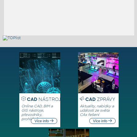
CAD
NÁSTROJE
CAD
ZPRÁVY
Online CAD, BIM a
Aktuality, nabídky a
GIS nástroje,
události ze světa
převodníky,
CAx řešení
prohlížeče
Více info
Více info