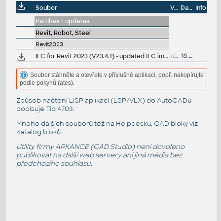
Soubor
Velikost
Datum
Info
Patches + updates
Revit, Robot, Steel
Revit2023
IFC for Revit 2023 (V23.4.1) - updated IFC import/export module (free)
8MB
16.1.2025
Soubor stáhněte a otevřete v příslušné aplikaci, popř. nakopírujte
podle pokynů (ates).
Způsob načtení LISP aplikací (LSP/VLX) do AutoCADu
popisuje
Tip 4703
.
Mnoho dalších souborů též na
Helpdesku
, CAD bloky viz
Katalog bloků
.
Utility firmy ARKANCE (CAD Studio) není dovoleno
publikovat na další web servery ani jiná média bez
předchozího souhlasu.