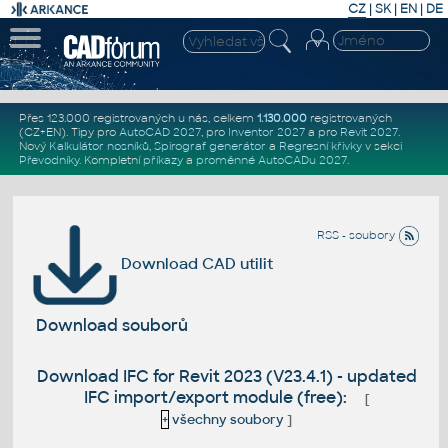
CZ
|
SK
|
EN
|
DE
Přes 123.000 registrovaných u nás, celkem
1.130.000
registrovaných
(CZ+EN)
. Tipy pro
AutoCAD 2027
, pro
Inventor 2027
a pro
Revit 2027
.
Nový
Kalkulátor nosníků
,
Spirograf generátor
a
Regresní křivky
v sekci
Převodníky
.
Kompletní
příkazy
a
proměnné AutoCADu 2027
.
RSS - soubory
Download CAD utilit
Download souborů
Download IFC for Revit 2023 (V23.4.1) - updated
IFC import/export module (free):
[
+
všechny soubory
]