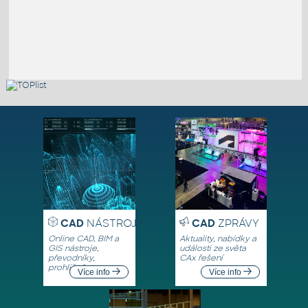
CAD
NÁSTROJE
CAD
ZPRÁVY
Online CAD, BIM a
Aktuality, nabídky a
GIS nástroje,
události ze světa
převodníky,
CAx řešení
prohlížeče
Více info
Více info