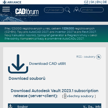
CZ
|
SK
|
EN
|
DE
Přes 123.000 registrovaných u nás, celkem
1.129.000
registrovaných
(CZ+EN)
. Tipy pro
AutoCAD 2027
, pro
Inventor 2027
a pro
Revit 2027
.
Nový
Kalkulátor nosníků
,
Spirograf generátor
a
Regresní křivky
v sekci
Převodníky
.
Kompletní
příkazy
a
proměnné AutoCADu 2027
.
RSS - soubory
Download CAD utilit
Download souborů
Download Autodesk Vault 2023.1 subscription
release (server+client):
[
+
všechny soubory
]
Soubor
Velikost
Datum
Info