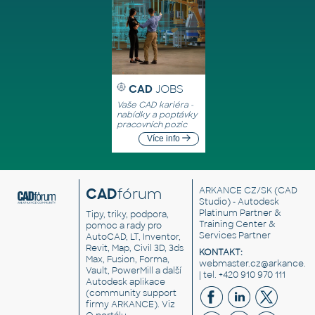
CAD
JOBS
Vaše CAD kariéra -
nabídky a poptávky
pracovních pozic
Více info
CAD
fórum
ARKANCE CZ/SK
(CAD
Studio) - Autodesk
Platinum Partner &
Tipy, triky, podpora,
Training Center &
pomoc a rady pro
Services Partner
AutoCAD, LT, Inventor,
Revit, Map, Civil 3D, 3ds
KONTAKT:
Max, Fusion, Forma,
webmaster.cz@arkance.w
Vault, PowerMill a další
| tel. +420 910 970 111
Autodesk aplikace
(community support
firmy ARKANCE). Viz