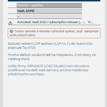
Patches + updates
Vault, ADMS
--
Autodesk Vault 2023.1 subscription release (server+client)
155MB
15.7.2022
Soubor stáhněte a otevřete v příslušné aplikaci, popř. nakopírujte
podle pokynů (ates).
Způsob načtení LISP aplikací (LSP/VLX) do AutoCADu
popisuje
Tip 4703
.
Mnoho dalších souborů též na
Helpdesku
, CAD bloky viz
Katalog bloků
.
Utility firmy ARKANCE (CAD Studio) není dovoleno
publikovat na další web servery ani jiná média bez
předchozího souhlasu.