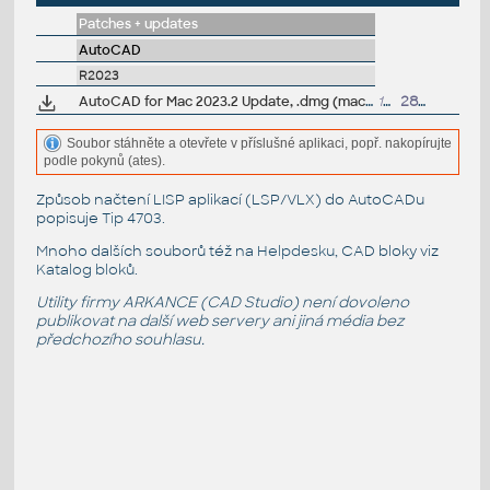
Patches + updates
AutoCAD
R2023
AutoCAD for Mac 2023.2 Update, .dmg (macOS 13 Ventura)
1GB
28.9.2022
Soubor stáhněte a otevřete v příslušné aplikaci, popř. nakopírujte
podle pokynů (ates).
Způsob načtení LISP aplikací (LSP/VLX) do AutoCADu
popisuje
Tip 4703
.
Mnoho dalších souborů též na
Helpdesku
, CAD bloky viz
Katalog bloků
.
Utility firmy ARKANCE (CAD Studio) není dovoleno
publikovat na další web servery ani jiná média bez
předchozího souhlasu.