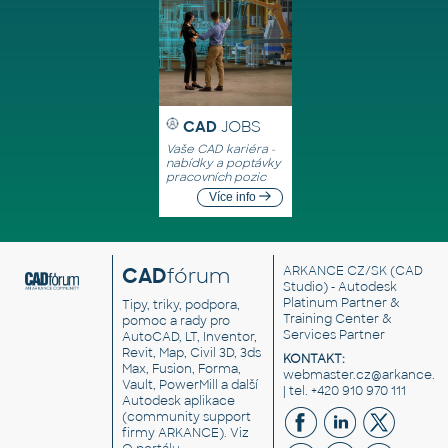
CAD
JOBS
Vaše CAD kariéra -
nabídky a poptávky
pracovních pozic
Více info
CAD
fórum
ARKANCE CZ/SK
(CAD
Studio) - Autodesk
Platinum Partner &
Tipy, triky, podpora,
Training Center &
pomoc a rady pro
Services Partner
AutoCAD, LT, Inventor,
Revit, Map, Civil 3D, 3ds
KONTAKT:
Max, Fusion, Forma,
webmaster.cz@arkance.w
Vault, PowerMill a další
| tel. +420 910 970 111
Autodesk aplikace
(community support
firmy ARKANCE). Viz