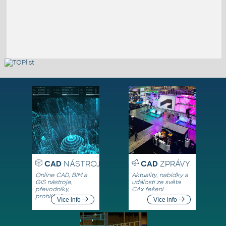
CAD
NÁSTROJE
CAD
ZPRÁVY
Online CAD, BIM a
Aktuality, nabídky a
GIS nástroje,
události ze světa
převodníky,
CAx řešení
prohlížeče
Více info
Více info