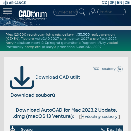
CZ
|
SK
|
EN
|
DE
Přes 123.000 registrovaných u nás, celkem
1.130.000
registrovaných
(CZ+EN)
. Tipy pro
AutoCAD 2027
, pro
Inventor 2027
a pro
Revit 2027
.
Nový
Kalkulátor nosníků
,
Spirograf generátor
a
Regresní křivky
v sekci
Převodníky
.
Kompletní
příkazy
a
proměnné AutoCADu 2027
.
RSS - soubory
Download CAD utilit
Download souborů
Download AutoCAD for Mac 2023.2 Update,
.dmg (macOS 13 Ventura):
[
+
všechny soubory
]
Soubor
Velikost
Datum
Info