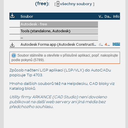
(free):
[
+
všechny soubory
]
Soubor
Velikost
Datum
Info
Autodesk - free
Tools (standalone, Autodesk)
--
Autodesk Forma app (Autodesk Construction Cloud, PlanGrid Build) - CDE mobile client for IOS 17+ - iPhone, iPad - access 2D+3B BIM projects in Autodesk Forma, V8.5 (free)
674MB
4.6.2026
Soubor stáhněte a otevřete v příslušné aplikaci, popř. nakopírujte
podle pokynů (5789).
Způsob načtení LISP aplikací (LSP/VLX) do AutoCADu
popisuje
Tip 4703
.
Mnoho dalších souborů též na
Helpdesku
, CAD bloky viz
Katalog bloků
.
Utility firmy ARKANCE (CAD Studio) není dovoleno
publikovat na další web servery ani jiná média bez
předchozího souhlasu.