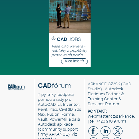
CAD
JOBS
Vaše CAD kariéra -
nabídky a poptávky
pracovních pozic
Více info
CAD
fórum
ARKANCE CZ/SK
(CAD
Studio) - Autodesk
Platinum Partner &
Tipy, triky, podpora,
Training Center &
pomoc a rady pro
Services Partner
AutoCAD, LT, Inventor,
Revit, Map, Civil 3D, 3ds
KONTAKT:
Max, Fusion, Forma,
webmaster.cz@arkance.w
Vault, PowerMill a další
| tel. +420 910 970 111
Autodesk aplikace
(community support
firmy ARKANCE). Viz