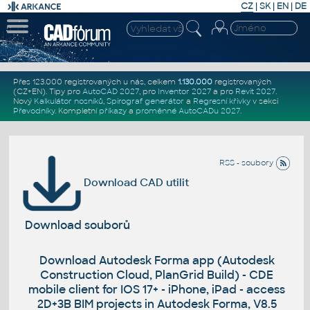
CZ
|
SK
|
EN
|
DE
Přes 123.000 registrovaných u nás, celkem
1.130.000
registrovaných
(CZ+EN)
. Tipy pro
AutoCAD 2027
, pro
Inventor 2027
a pro
Revit 2027
.
Nový
Kalkulátor nosníků
,
Spirograf generátor
a
Regresní křivky
v sekci
Převodníky
.
Kompletní
příkazy
a
proměnné AutoCADu 2027
.
RSS - soubory
Download CAD utilit
Download souborů
Download Autodesk Forma app (Autodesk
Construction Cloud, PlanGrid Build) - CDE
mobile client for IOS 17+ - iPhone, iPad - access
2D+3B BIM projects in Autodesk Forma, V8.5