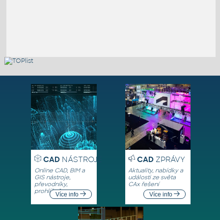
CAD
NÁSTROJE
CAD
ZPRÁVY
Online CAD, BIM a
Aktuality, nabídky a
GIS nástroje,
události ze světa
převodníky,
CAx řešení
prohlížeče
Více info
Více info