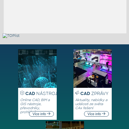
CAD
NÁSTROJE
CAD
ZPRÁVY
Online CAD, BIM a
Aktuality, nabídky a
GIS nástroje,
události ze světa
převodníky,
CAx řešení
prohlížeče
Více info
Více info