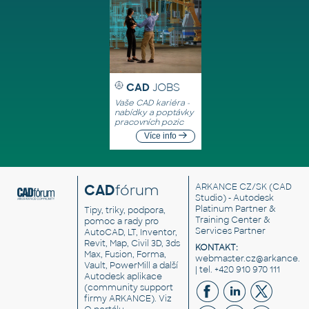
CAD
JOBS
Vaše CAD kariéra -
nabídky a poptávky
pracovních pozic
Více info
CAD
fórum
ARKANCE CZ/SK
(CAD
Studio) - Autodesk
Platinum Partner &
Tipy, triky, podpora,
Training Center &
pomoc a rady pro
Services Partner
AutoCAD, LT, Inventor,
Revit, Map, Civil 3D, 3ds
KONTAKT:
Max, Fusion, Forma,
webmaster.cz@arkance.w
Vault, PowerMill a další
| tel. +420 910 970 111
Autodesk aplikace
(community support
firmy ARKANCE). Viz