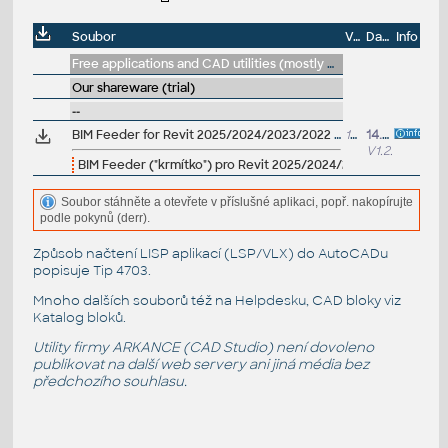
Soubor
Velikost
Datum
Info
Free applications and CAD utilities (mostly our freeware & trials)
Our shareware (trial)
--
BIM Feeder for Revit 2025/2024/2023/2022 V1.2.0 - add BIM data to Revit projects (see new bundle)
17MB
14.2.2025
V1.2.0
BIM Feeder ("krmítko") pro Revit 2025/2024/2023/2022 - doplňu
Soubor stáhněte a otevřete v příslušné aplikaci, popř. nakopírujte
podle pokynů (derr).
Způsob načtení LISP aplikací (LSP/VLX) do AutoCADu
popisuje
Tip 4703
.
Mnoho dalších souborů též na
Helpdesku
, CAD bloky viz
Katalog bloků
.
Utility firmy ARKANCE (CAD Studio) není dovoleno
publikovat na další web servery ani jiná média bez
předchozího souhlasu.