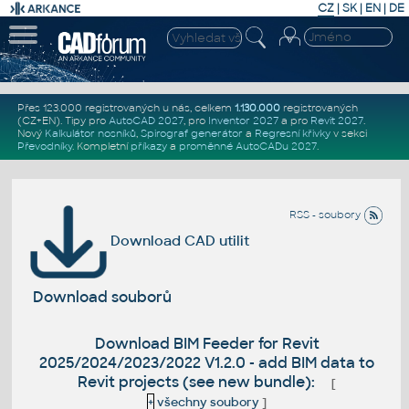
CZ
|
SK
|
EN
|
DE
Přes 123.000 registrovaných u nás, celkem
1.130.000
registrovaných
(CZ+EN)
. Tipy pro
AutoCAD 2027
, pro
Inventor 2027
a pro
Revit 2027
.
Nový
Kalkulátor nosníků
,
Spirograf generátor
a
Regresní křivky
v sekci
Převodníky
.
Kompletní
příkazy
a
proměnné AutoCADu 2027
.
RSS - soubory
Download CAD utilit
Download souborů
Download BIM Feeder for Revit
2025/2024/2023/2022 V1.2.0 - add BIM data to
Revit projects (see new bundle):
[
+
všechny soubory
]