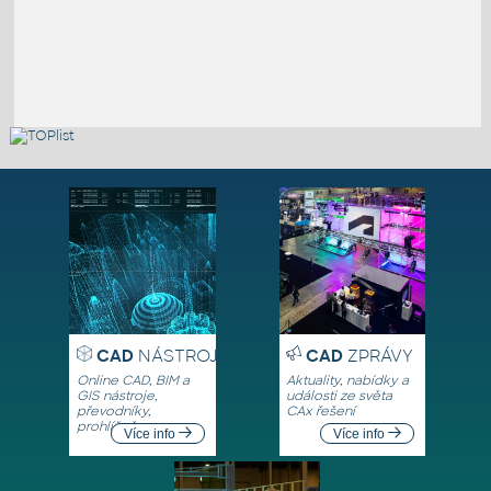
CAD
NÁSTROJE
CAD
ZPRÁVY
Online CAD, BIM a
Aktuality, nabídky a
GIS nástroje,
události ze světa
převodníky,
CAx řešení
prohlížeče
Více info
Více info