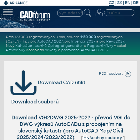
CZ
|
SK
|
EN
|
DE
Přes 123.000 registrovaných u nás, celkem
1.130.000
registrovaných
(CZ+EN)
. Tipy pro
AutoCAD 2027
, pro
Inventor 2027
a pro
Revit 2027
.
Nový
Kalkulátor nosníků
,
Spirograf generátor
a
Regresní křivky
v sekci
Převodníky
.
Kompletní
příkazy
a
proměnné AutoCADu 2027
.
RSS - soubory
Download CAD utilit
Download souborů
Download VGI2DWG 2025-2022 - převod VGI do
DWG výkresů AutoCADu s propojením na
slovenský katastr (pro AutoCAD Map/Civil
2025/2024/2023/2022):
[
+
všechny soubory
]