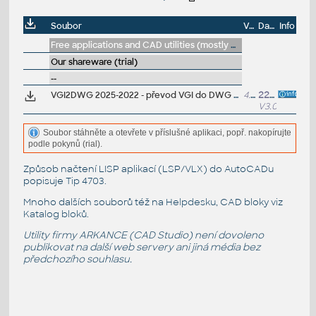
Soubor
Velikost
Datum
Info
Free applications and CAD utilities (mostly our freeware & trials)
Our shareware (trial)
--
VGI2DWG 2025-2022 - převod VGI do DWG výkresů AutoCADu s propojením na slovenský katastr (pro AutoCAD Map/Civil 2025/2024/2023/2022)
4.8MB
22.2.2025
V3.0.0
Soubor stáhněte a otevřete v příslušné aplikaci, popř. nakopírujte
podle pokynů (rial).
Způsob načtení LISP aplikací (LSP/VLX) do AutoCADu
popisuje
Tip 4703
.
Mnoho dalších souborů též na
Helpdesku
, CAD bloky viz
Katalog bloků
.
Utility firmy ARKANCE (CAD Studio) není dovoleno
publikovat na další web servery ani jiná média bez
předchozího souhlasu.