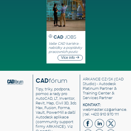
CAD
JOBS
Vaše CAD kariéra -
nabídky a poptávky
pracovních pozic
Více info
CAD
fórum
ARKANCE CZ/SK
(CAD
Studio) - Autodesk
Platinum Partner &
Tipy, triky, podpora,
Training Center &
pomoc a rady pro
Services Partner
AutoCAD, LT, Inventor,
Revit, Map, Civil 3D, 3ds
KONTAKT:
Max, Fusion, Forma,
webmaster.cz@arkance.w
Vault, PowerMill a další
| tel. +420 910 970 111
Autodesk aplikace
(community support
firmy ARKANCE). Viz