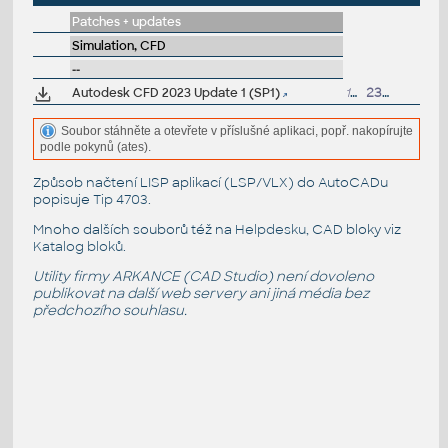
Patches + updates
Simulation, CFD
--
Autodesk CFD 2023 Update 1 (SP1)
15MB
23.1.2024
Soubor stáhněte a otevřete v příslušné aplikaci, popř. nakopírujte
podle pokynů (ates).
Způsob načtení LISP aplikací (LSP/VLX) do AutoCADu
popisuje
Tip 4703
.
Mnoho dalších souborů též na
Helpdesku
, CAD bloky viz
Katalog bloků
.
Utility firmy ARKANCE (CAD Studio) není dovoleno
publikovat na další web servery ani jiná média bez
předchozího souhlasu.