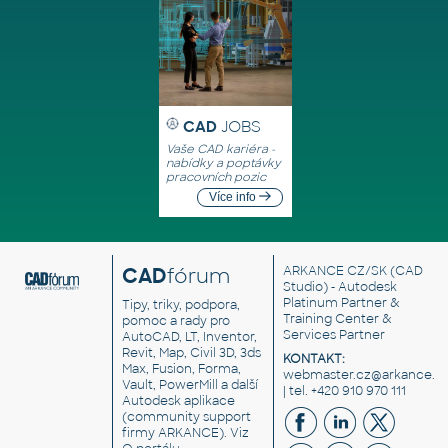
CAD
JOBS
Vaše CAD kariéra -
nabídky a poptávky
pracovních pozic
Více info
CAD
fórum
ARKANCE CZ/SK
(CAD
Studio) - Autodesk
Platinum Partner &
Tipy, triky, podpora,
Training Center &
pomoc a rady pro
Services Partner
AutoCAD, LT, Inventor,
Revit, Map, Civil 3D, 3ds
KONTAKT:
Max, Fusion, Forma,
webmaster.cz@arkance.w
Vault, PowerMill a další
| tel. +420 910 970 111
Autodesk aplikace
(community support
firmy ARKANCE). Viz