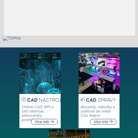
CAD
NÁSTROJE
CAD
ZPRÁVY
Online CAD, BIM a
Aktuality, nabídky a
GIS nástroje,
události ze světa
převodníky,
CAx řešení
prohlížeče
Více info
Více info