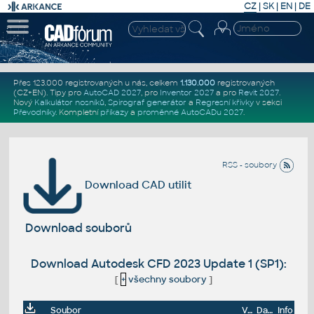
CZ
|
SK
|
EN
|
DE
Přes 123.000 registrovaných u nás, celkem
1.130.000
registrovaných
(CZ+EN)
. Tipy pro
AutoCAD 2027
, pro
Inventor 2027
a pro
Revit 2027
.
Nový
Kalkulátor nosníků
,
Spirograf generátor
a
Regresní křivky
v sekci
Převodníky
.
Kompletní
příkazy
a
proměnné AutoCADu 2027
.
RSS - soubory
Download CAD utilit
Download souborů
Download Autodesk CFD 2023 Update 1 (SP1):
[
+
všechny soubory
]
Soubor
Velikost
Datum
Info