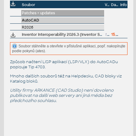
Soubor
Velikost
Datum
Info
Patches + updates
AutoCAD
R2026
Inventor Interoperability 2026.3 (Inventor Server) - model view for AutoCAD 2026
1.46GB
15.4.2026
Soubor stáhněte a otevřete v příslušné aplikaci, popř. nakopírujte
podle pokynů (ates).
Způsob načtení LISP aplikací (LSP/VLX) do AutoCADu
popisuje
Tip 4703
.
Mnoho dalších souborů též na
Helpdesku
, CAD bloky viz
Katalog bloků
.
Utility firmy ARKANCE (CAD Studio) není dovoleno
publikovat na další web servery ani jiná média bez
předchozího souhlasu.