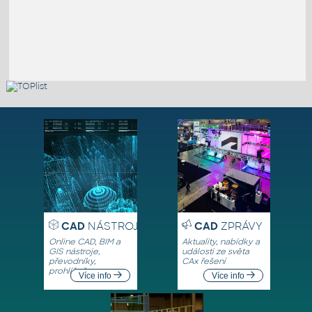
CAD
NÁSTROJE
CAD
ZPRÁVY
Online CAD, BIM a
Aktuality, nabídky a
GIS nástroje,
události ze světa
převodníky,
CAx řešení
prohlížeče
Více info
Více info