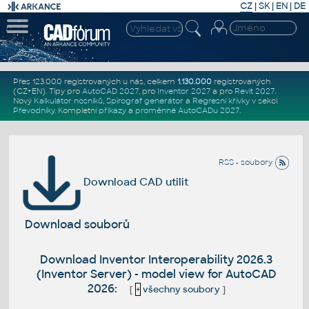
CZ
|
SK
|
EN
|
DE
Přes 123.000 registrovaných u nás, celkem
1.130.000
registrovaných
(CZ+EN)
. Tipy pro
AutoCAD 2027
, pro
Inventor 2027
a pro
Revit 2027
.
Nový
Kalkulátor nosníků
,
Spirograf generátor
a
Regresní křivky
v sekci
Převodníky
.
Kompletní
příkazy
a
proměnné AutoCADu 2027
.
RSS - soubory
Download CAD utilit
Download souborů
Download Inventor Interoperability 2026.3
(Inventor Server) - model view for AutoCAD
2026:
[
+
všechny soubory
]