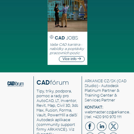
CAD
JOBS
Vaše CAD kariéra -
nabídky a poptávky
pracovních pozic
Více info
CAD
fórum
ARKANCE CZ/SK
(CAD
Studio) - Autodesk
Platinum Partner &
Tipy, triky, podpora,
Training Center &
pomoc a rady pro
Services Partner
AutoCAD, LT, Inventor,
Revit, Map, Civil 3D, 3ds
KONTAKT:
Max, Fusion, Forma,
webmaster.cz@arkance.w
Vault, PowerMill a další
| tel. +420 910 970 111
Autodesk aplikace
(community support
firmy ARKANCE). Viz