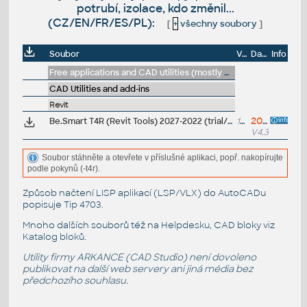
potrubí, izolace, kdo změnil...
(CZ/EN/FR/ES/PL):
[
+
všechny soubory
]
Soubor
Velikost
Datum
Info
Free applications and CAD utilities (mostly our freeware & trials)
CAD Utilities and add-ins
Revit
Be.Smart T4R (Revit Tools) 2027-2022 (trial/update) - doplňkové nástroje pro Autodesk Revit, vč. JobTime, BIMsign, patra, kóty, výkazy, filtry, prostupy, příkaz. řádek, potrubí, izolace, kdo změnil... (CZ/EN/FR/ES/PL)
125MB
20.6.2026
V4.3.0
Soubor stáhněte a otevřete v příslušné aplikaci, popř. nakopírujte
podle pokynů (-t4r).
Způsob načtení LISP aplikací (LSP/VLX) do AutoCADu
popisuje
Tip 4703
.
Mnoho dalších souborů též na
Helpdesku
, CAD bloky viz
Katalog bloků
.
Utility firmy ARKANCE (CAD Studio) není dovoleno
publikovat na další web servery ani jiná média bez
předchozího souhlasu.