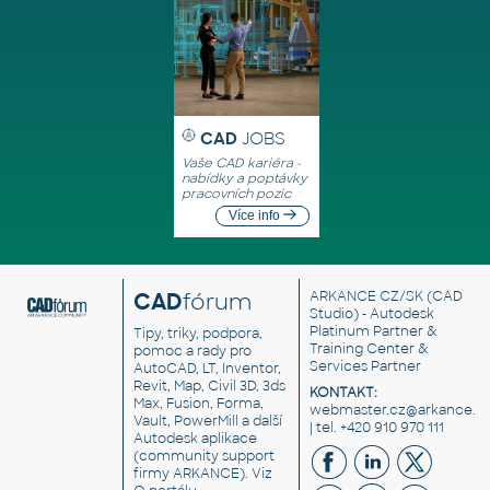
CAD
JOBS
Vaše CAD kariéra -
nabídky a poptávky
pracovních pozic
Více info
CAD
fórum
ARKANCE CZ/SK
(CAD
Studio) - Autodesk
Platinum Partner &
Tipy, triky, podpora,
Training Center &
pomoc a rady pro
Services Partner
AutoCAD, LT, Inventor,
Revit, Map, Civil 3D, 3ds
KONTAKT:
Max, Fusion, Forma,
webmaster.cz@arkance.w
Vault, PowerMill a další
| tel. +420 910 970 111
Autodesk aplikace
(community support
firmy ARKANCE). Viz