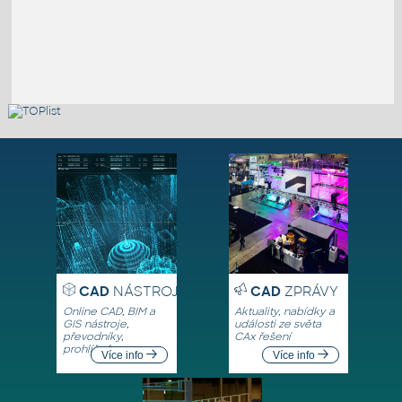
CAD
NÁSTROJE
CAD
ZPRÁVY
Online CAD, BIM a
Aktuality, nabídky a
GIS nástroje,
události ze světa
převodníky,
CAx řešení
prohlížeče
Více info
Více info