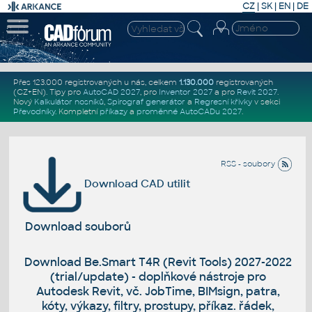
CZ
|
SK
|
EN
|
DE
Přes 123.000 registrovaných u nás, celkem
1.130.000
registrovaných
(CZ+EN)
. Tipy pro
AutoCAD 2027
, pro
Inventor 2027
a pro
Revit 2027
.
Nový
Kalkulátor nosníků
,
Spirograf generátor
a
Regresní křivky
v sekci
Převodníky
.
Kompletní
příkazy
a
proměnné AutoCADu 2027
.
RSS - soubory
Download CAD utilit
Download souborů
Download Be.Smart T4R (Revit Tools) 2027-2022
(trial/update) - doplňkové nástroje pro
Autodesk Revit, vč. JobTime, BIMsign, patra,
kóty, výkazy, filtry, prostupy, příkaz. řádek,