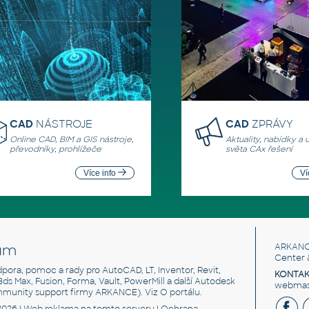
CAD
NÁSTROJE
CAD
ZPRÁVY
Online CAD, BIM a GIS nástroje,
Aktuality, nabídky a 
převodníky, prohlížeče
světa CAx řešení
Více info
Ví
um
ARKANC
Center 
odpora, pomoc a rady pro AutoCAD, LT, Inventor, Revit,
KONTAK
 3ds Max, Fusion, Forma, Vault, PowerMill a další Autodesk
webmast
mmunity support firmy ARKANCE). Viz
O portálu
.