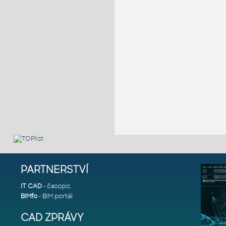
PARTNERSTVÍ
IT CAD
- časopis
BIMfo
- BIM portál
CAD ZPRÁVY