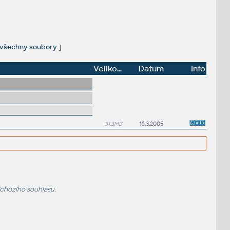
všechny soubory
]
Velikost
Datum
Info
31.3MB
16.3.2005
dchozího souhlasu.