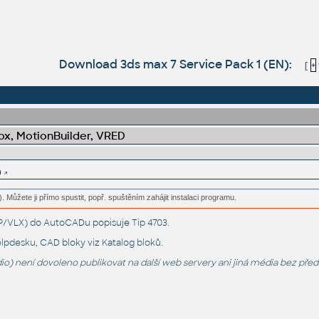
Download 3ds max 7 Service Pack 1 (EN):
[
+
x, MotionBuilder, VRED
)
. Můžete ji přímo spustit, popř. spuštěním zahájit instalaci programu.
LSP/VLX) do AutoCADu popisuje
Tip 4703
.
lpdesku
, CAD bloky viz
Katalog bloků
.
o) není dovoleno publikovat na další web servery ani jiná média bez pře