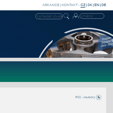
ARKANCE
|
KONTAKT
-
CZ
|
SK
|
EN
|
DE
RSS - soubory