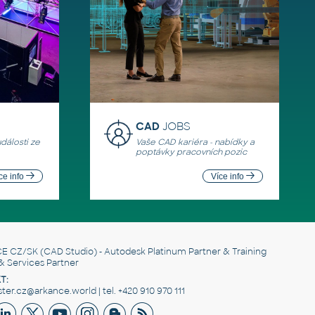
CAD
JOBS
události ze
Vaše CAD kariéra - nabídky a
poptávky pracovních pozic
ce info
Více info
E CZ/SK
(CAD Studio) - Autodesk Platinum Partner & Training
& Services Partner
T:
er.cz@arkance.world | tel. +420 910 970 111