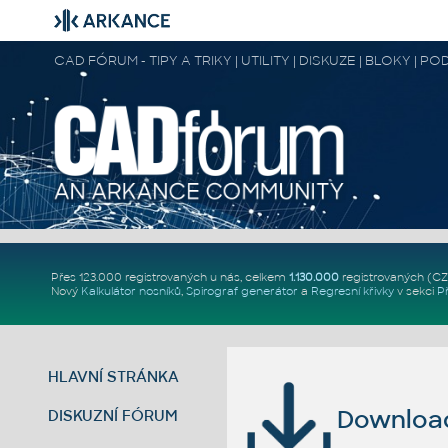
CAD FÓRUM - TIPY A TRIKY | UTILITY | DISKUZE | BLOKY |
Přes 123.000 registrovaných u nás, celkem
1.130.000
registrovaných (C
Nový
Kalkulátor nosníků
,
Spirograf generátor
a
Regresní křivky
v sekci
P
HLAVNÍ STRÁNKA
Download 
DISKUZNÍ FÓRUM