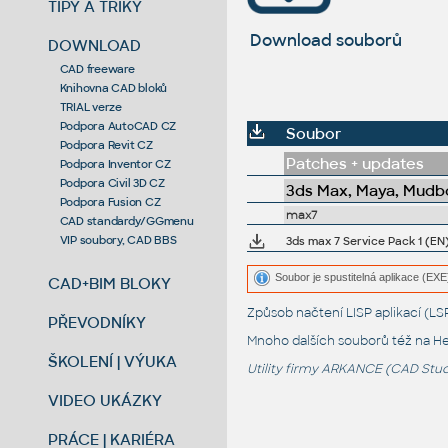
TIPY A TRIKY
Download souborů
DOWNLOAD
CAD freeware
Knihovna CAD bloků
TRIAL verze
Podpora AutoCAD CZ
Soubor
Podpora Revit CZ
Patches + updates
Podpora Inventor CZ
Podpora Civil 3D CZ
3ds Max, Maya, Mudbo
Podpora Fusion CZ
max7
CAD standardy/GGmenu
VIP soubory, CAD BBS
3ds max 7 Service Pack 1 (EN
Soubor je spustitelná aplikace (EXE)
CAD+BIM BLOKY
Způsob načtení LISP aplikací (
PŘEVODNÍKY
Mnoho dalších souborů též na
He
ŠKOLENÍ | VÝUKA
Utility firmy ARKANCE (CAD Studi
VIDEO UKÁZKY
PRÁCE | KARIÉRA