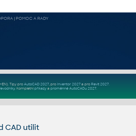
 PODPORA | POMOC A RADY
Z+EN)
. Tipy pro
AutoCAD 2027
, pro
Inventor 2027
a pro
Revit 2027
.
řevodníky
.
Kompletní
příkazy
a
proměnné AutoCADu 2027
.
CAD utilit