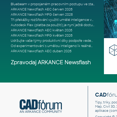
Bluebeam v propojeném pracovním postupu ve stavebnictví: Proč je int
ARKANCE Newsflash AEC červen 2026
ARKANCE Newsflash MFG červen 2026
Tři překážky rozšiřování využití umělé inteligence ve stavebním prům
Autodesk Flex (platba za použití) je nyní ještě dostupnější
ARKANCE Newsflash AEC květen 2026
ARKANCE Newsflash MFG květen 2026
Udržujte vaše týmy produktivní díky podpoře vedené odborníky
Od experimentování s umělou inteligencí k reálnému dopadu na podniká
ARKANCE Newsflash AEC duben 2026
Zpravodaj ARKANCE Newsflash
CAD
fór
Tipy, triky, p
Map, Civil 3D,
aplikace (co