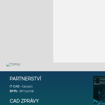
PARTNERSTVÍ
IT CAD
- časopis
BIMfo
- BIM portál
CAD ZPRÁVY