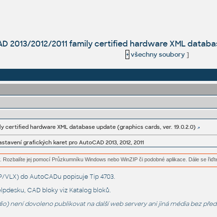
2013/2012/2011 family certified hardware XML database
+
všechny soubory
]
y certified hardware XML database update (graphics cards, ver. 19.0.2.0)
stavení grafických karet pro AutoCAD 2013, 2012, 2011
. Rozbalíte jej pomocí Průzkumníku Windows nebo WinZIP či podobné aplikace. Dále se řiďt
LSP/VLX) do AutoCADu popisuje
Tip 4703
.
lpdesku
, CAD bloky viz
Katalog bloků
.
o) není dovoleno publikovat na další web servery ani jiná média bez pře