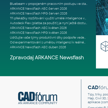
Bluebeam v propojeném pracovním postupu ve stavebnictví: Proč je int
ARKANCE Newsflash AEC červen 2026
ARKANCE Newsflash MFG červen 2026
Tři překážky rozšiřování využití umělé inteligence ve stavebním prům
Autodesk Flex (platba za použití) je nyní ještě dostupnější
ARKANCE Newsflash AEC květen 2026
ARKANCE Newsflash MFG květen 2026
Udržujte vaše týmy produktivní díky podpoře vedené odborníky
Od experimentování s umělou inteligencí k reálnému dopadu na podniká
ARKANCE Newsflash AEC duben 2026
Zpravodaj ARKANCE Newsflash
CAD
fór
Tipy, triky, p
Map, Civil 3D,
aplikace (co