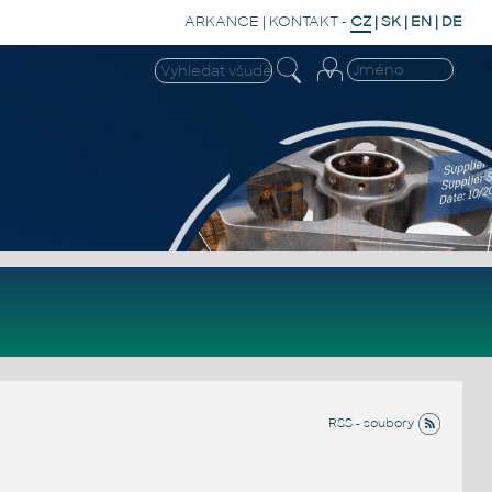
ARKANCE
|
KONTAKT
-
CZ
|
SK
|
EN
|
DE
RSS - soubory