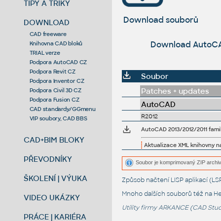
TIPY A TRIKY
Download souborů
DOWNLOAD
CAD freeware
Download AutoCAD 
Knihovna CAD bloků
TRIAL verze
Podpora AutoCAD CZ
Podpora Revit CZ
Soubor
Podpora Inventor CZ
Patches + updates
Podpora Civil 3D CZ
Podpora Fusion CZ
AutoCAD
CAD standardy/GGmenu
R2012
VIP soubory, CAD BBS
AutoCAD 2013/2012/2011 famil
CAD+BIM BLOKY
Aktualizace XML knihovny na
PŘEVODNÍKY
Soubor je komprimovaný ZIP archiv
ŠKOLENÍ | VÝUKA
Způsob načtení LISP aplikací (
Mnoho dalších souborů též na
He
VIDEO UKÁZKY
Utility firmy ARKANCE (CAD Studi
PRÁCE | KARIÉRA