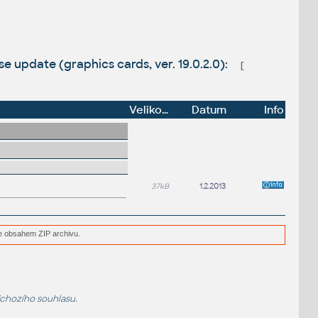
 update (graphics cards, ver. 19.0.2.0):
[
Velikost
Datum
Info
37kB
1.2.2013
e obsahem ZIP archivu.
dchozího souhlasu.