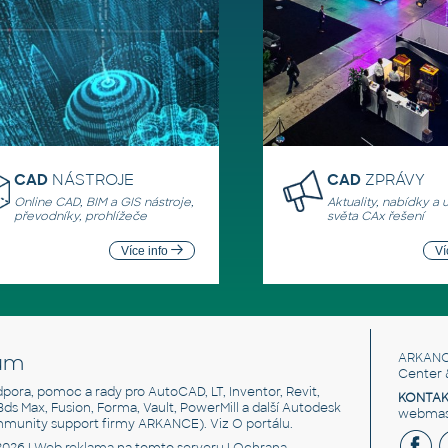
CAD
NÁSTROJE
CAD
ZPRÁVY
Online CAD, BIM a GIS nástroje,
Aktuality, nabídky a 
převodníky, prohlížeče
světa CAx řešení
Více info
Ví
um
ARKANC
Center 
odpora, pomoc a rady pro AutoCAD, LT, Inventor, Revit,
KONTAK
 3ds Max, Fusion, Forma, Vault, PowerMill a další Autodesk
webmast
mmunity support firmy ARKANCE). Viz
O portálu
.