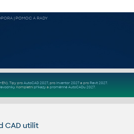
 PODPORA | POMOC A RADY
Z+EN)
. Tipy pro
AutoCAD 2027
, pro
Inventor 2027
a pro
Revit 2027
.
řevodníky
.
Kompletní
příkazy
a
proměnné AutoCADu 2027
.
CAD utilit