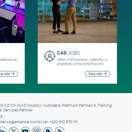
CAD
JOBS
události ze
Vaše CAD kariéra - nabídky a
poptávky pracovních pozic
ce info
Více info
E CZ/SK
(CAD Studio) - Autodesk Platinum Partner & Training
& Services Partner
T:
er.cz@arkance.world | tel. +420 910 970 111