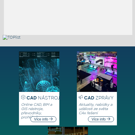
CAD
NÁSTROJE
CAD
ZPRÁVY
Online CAD, BIM a
Aktuality, nabídky a
GIS nástroje,
události ze světa
převodníky,
CAx řešení
prohlížeče
Více info
Více info