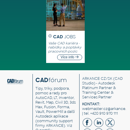
CAD
JOBS
Vaše CAD kariéra -
nabídky a poptávky
pracovních pozic
Více info
CAD
fórum
ARKANCE CZ/SK
(CAD
Studio) - Autodesk
Platinum Partner &
Tipy, triky, podpora,
Training Center &
pomoc a rady pro
Services Partner
AutoCAD, LT, Inventor,
Revit, Map, Civil 3D, 3ds
KONTAKT:
Max, Fusion, Forma,
webmaster.cz@arkance.w
Vault, PowerMill a další
| tel. +420 910 970 111
Autodesk aplikace
(community support
firmy ARKANCE). Viz