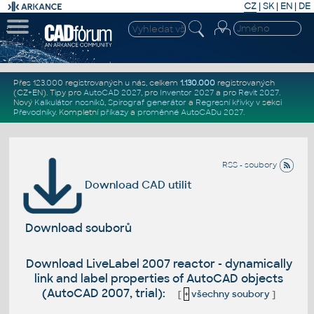
CZ
|
SK
|
EN
|
DE
Přes 123.000 registrovaných u nás, celkem
1.130.000
registrovaných
(CZ+EN)
. Tipy pro
AutoCAD 2027
, pro
Inventor 2027
a pro
Revit 2027
.
Nový
Kalkulátor nosníků
,
Spirograf generátor
a
Regresní křivky
v sekci
Převodníky
.
Kompletní
příkazy
a
proměnné AutoCADu 2027
.
RSS - soubory
Download CAD utilit
Download souborů
Download LiveLabel 2007 reactor - dynamically
link and label properties of AutoCAD objects
(AutoCAD 2007, trial):
[
+
všechny soubory
]