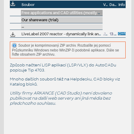
Soubor
Velikost
Datum
Info
Free applications and CAD utilities (mostly our freeware & trials)
Our shareware (trial)
--
LiveLabel 2007 reactor - dynamically link and label properties of AutoCAD objects (AutoCAD 2007, trial)
291kB
13.11.2006
Soubor je komprimovaný ZIP archiv. Rozbalíte jej pomocí
Průzkumníku Windows nebo WinZIP či podobné aplikace. Dále se
řiďte obsahem ZIP archivu.
Způsob načtení LISP aplikací (LSP/VLX) do AutoCADu
popisuje
Tip 4703
.
Mnoho dalších souborů též na
Helpdesku
, CAD bloky viz
Katalog bloků
.
Utility firmy ARKANCE (CAD Studio) není dovoleno
publikovat na další web servery ani jiná média bez
předchozího souhlasu.