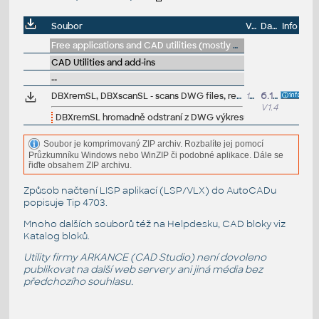
Soubor
Velikost
Datum
Info
Free applications and CAD utilities (mostly our freeware & trials)
CAD Utilities and add-ins
--
DBXremSL, DBXscanSL - scans DWG files, reports and removes excessive annotation scale lists in all drawings in selected folder (VLX/DBX)
17.4kB
6.1.2016
V1.4
DBXremSL hromadně odstraní z DWG výkresů nadbytečná měř
Soubor je komprimovaný ZIP archiv. Rozbalíte jej pomocí
Průzkumníku Windows nebo WinZIP či podobné aplikace. Dále se
řiďte obsahem ZIP archivu.
Způsob načtení LISP aplikací (LSP/VLX) do AutoCADu
popisuje
Tip 4703
.
Mnoho dalších souborů též na
Helpdesku
, CAD bloky viz
Katalog bloků
.
Utility firmy ARKANCE (CAD Studio) není dovoleno
publikovat na další web servery ani jiná média bez
předchozího souhlasu.