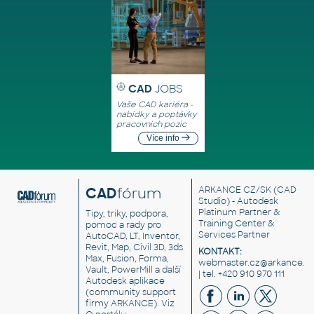
CAD
JOBS
Vaše CAD kariéra -
nabídky a poptávky
pracovních pozic
Více info
CAD
fórum
ARKANCE CZ/SK
(CAD
Studio) - Autodesk
Platinum Partner &
Tipy, triky, podpora,
Training Center &
pomoc a rady pro
Services Partner
AutoCAD, LT, Inventor,
Revit, Map, Civil 3D, 3ds
KONTAKT:
Max, Fusion, Forma,
webmaster.cz@arkance.w
Vault, PowerMill a další
| tel. +420 910 970 111
Autodesk aplikace
(community support
firmy ARKANCE). Viz