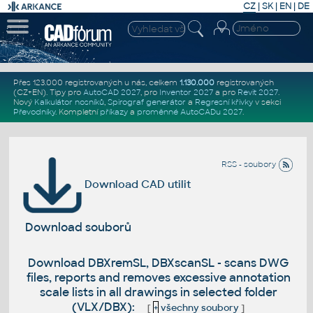
CZ
|
SK
|
EN
|
DE
Přes 123.000 registrovaných u nás, celkem
1.130.000
registrovaných
(CZ+EN)
. Tipy pro
AutoCAD 2027
, pro
Inventor 2027
a pro
Revit 2027
.
Nový
Kalkulátor nosníků
,
Spirograf generátor
a
Regresní křivky
v sekci
Převodníky
.
Kompletní
příkazy
a
proměnné AutoCADu 2027
.
RSS - soubory
Download CAD utilit
Download souborů
Download DBXremSL, DBXscanSL - scans DWG
files, reports and removes excessive annotation
scale lists in all drawings in selected folder
(VLX/DBX):
[
+
všechny soubory
]