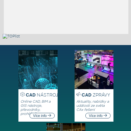
CAD
NÁSTROJE
CAD
ZPRÁVY
Online CAD, BIM a
Aktuality, nabídky a
GIS nástroje,
události ze světa
převodníky,
CAx řešení
prohlížeče
Více info
Více info