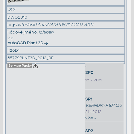
18.2
DWG2010
reg:
Autodesk\AutoCAD\R18.2\ACAD-A017
Kódové jméno:
Ichiban
viz:
AutoCAD Plant 3D
426D1
85779PLNT3D_2012_0F
Service Packy
•
SP0
16.7.2011
•
SP1
VERNUM=F.107.0.0
21.1.2012
více »
•
SP2