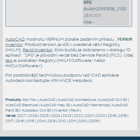
SP2
build=20110916_2132
28.9.2011
více »
AutoCAD
: hodnotu VERNUM získáte zadáním příkazu
.
_VERNUM
Inventor
: ProductVersion je klíč v uvedené větvi Registry
(HKLM).
Revit/Inventor
: číslo buildu je zobrazeno v dialogu "O
aplikaci". "SP0" je původní verze bez Service Packů (FCS). Údaj
reg
je podvětev Registry (HKLM/Software/ nebo
HKCU/Software/).
Pro podrobnější technickou podporu vaší CAD aplikace
Autodesk kontaktujte
ARKANCE Helpdesk
.
Produkty:
3ds Max
|
AutoCAD
|
AutoCAD Architecture
|
AutoCAD Civil 3D
|
AutoCAD Electrical
|
AutoCAD Map 3D
|
AutoCAD Mechanical
|
AutoCAD
Plant 3D
|
Autodesk Civil 3D
|
Inventor
|
Revit
|
Verze:
2027
|
2026
|
2025
|
2024
|
2023
|
2022
|
2021
|
2020
|
2019
|
2018
|
2017
|
2016
|
2015
|
2014
|
2013
|
2012
|
2011
|
2010
|
2009
|