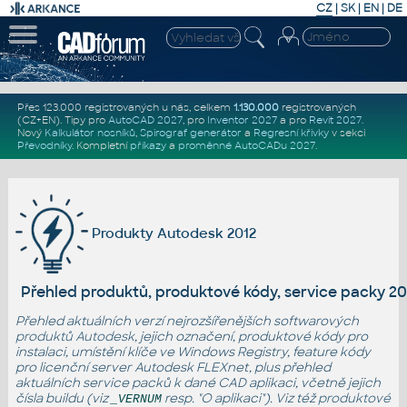
CZ
|
SK
|
EN
|
DE
Přes 123.000 registrovaných u nás, celkem
1.130.000
registrovaných
(CZ+EN)
. Tipy pro
AutoCAD 2027
, pro
Inventor 2027
a pro
Revit 2027
.
Nový
Kalkulátor nosníků
,
Spirograf generátor
a
Regresní křivky
v sekci
Převodníky
.
Kompletní
příkazy
a
proměnné AutoCADu 2027
.
Produkty Autodesk 2012
Přehled produktů, produktové kódy, service packy 20
Přehled aktuálních verzí nejrozšířenějších softwarových
produktů Autodesk
, jejich označení, produktové kódy pro
instalaci, umístění klíče ve Windows Registry, feature kódy
pro licenční server Autodesk FLEXnet, plus přehled
aktuálních service packů k dané CAD aplikaci, včetně jejich
čísla buildu (viz
resp. "O aplikaci"). Viz též
produktové
_VERNUM