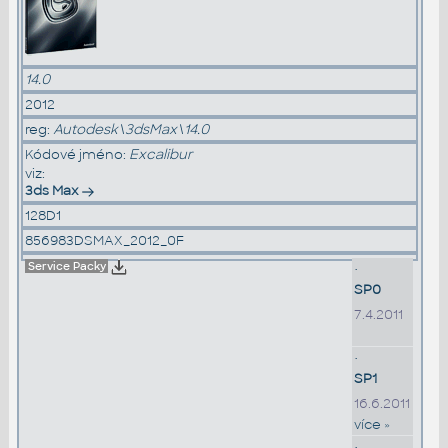
14.0
2012
reg:
Autodesk\3dsMax\14.0
Kódové jméno:
Excalibur
viz:
3ds Max
128D1
856983DSMAX_2012_0F
Service Packy
•
SP0
7.4.2011
•
SP1
16.6.2011
více »
•