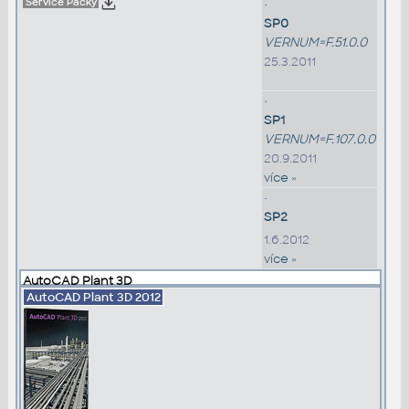
Service Packy
•
SP0
VERNUM=F.51.0.0
25.3.2011
•
SP1
VERNUM=F.107.0.0
20.9.2011
více »
•
SP2
1.6.2012
více »
AutoCAD Plant 3D
AutoCAD Plant 3D
2012