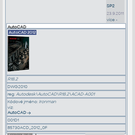
SP2
23.9.2011
více »
AutoCAD
AutoCAD
2012
R18.2
DWG2010
reg:
Autodesk\AutoCAD\R18.2\ACAD-A001
Kódové jméno:
Ironman
viz:
AutoCAD
001D1
85730ACD_2012_0F