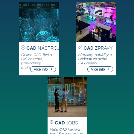
CAD
NÁSTROJE
CAD
ZPRÁVY
Online CAD, BIM a
Aktuality, nabídky a
GIS nástroje,
události ze světa
převodníky,
CAx řešení
prohlížeče
Více info
Více info
CAD
JOBS
Vaše CAD kariéra -
nabídky a poptávky