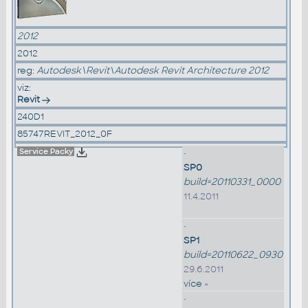
2012
2012
reg:
Autodesk\Revit\Autodesk Revit Architecture 2012
viz:
Revit
240D1
85747REVIT_2012_0F
Service Packy
•
SP0
build=20110331_0000
11.4.2011
•
SP1
build=20110622_0930
29.6.2011
více »
•