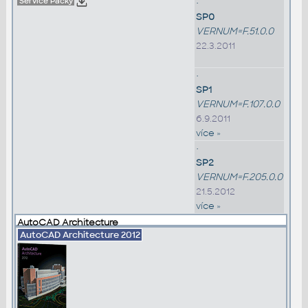
Service Packy
•
SP0
VERNUM=F.51.0.0
22.3.2011
•
SP1
VERNUM=F.107.0.0
6.9.2011
více »
•
SP2
VERNUM=F.205.0.0
21.5.2012
více »
AutoCAD Architecture
AutoCAD Architecture
2012