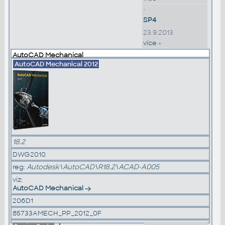
•
SP4
23.9.2013
více »
AutoCAD Mechanical
AutoCAD Mechanical
2012
18.2
DWG2010
reg:
Autodesk\AutoCAD\R18.2\ACAD-A005
viz:
AutoCAD Mechanical
206D1
85733AMECH_PP_2012_0F