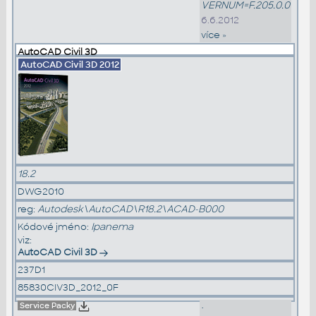
VERNUM=F.205.0.0
6.6.2012
více »
AutoCAD Civil 3D
AutoCAD Civil 3D
2012
18.2
DWG2010
reg:
Autodesk\AutoCAD\R18.2\ACAD-B000
Kódové jméno:
Ipanema
viz:
AutoCAD Civil 3D
237D1
85830CIV3D_2012_0F
Service Packy
•