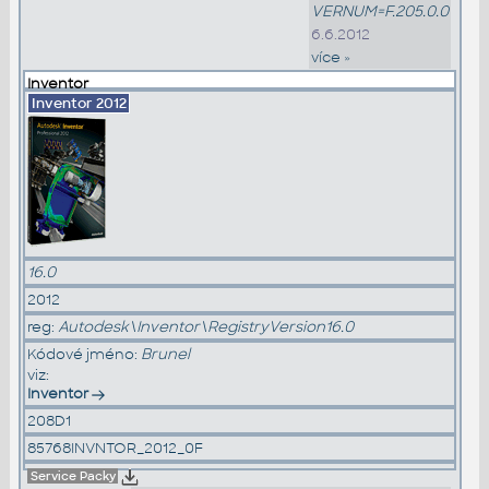
VERNUM=F.205.0.0
6.6.2012
více »
Inventor
Inventor
2012
16.0
2012
reg:
Autodesk\Inventor\RegistryVersion16.0
Kódové jméno:
Brunel
viz:
Inventor
208D1
85768INVNTOR_2012_0F
Service Packy