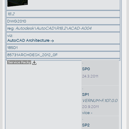
18.2
DWG2010
reg:
Autodesk\AutoCAD\R18.2\ACAD-A004
viz:
AutoCAD Architecture
185D1
85731ARCHDESK_2012_0F
Service Packy
•
SP0
24.3.2011
•
SP1
VERNUM=F.107.0.0
20.9.2011
více »
•
SP2