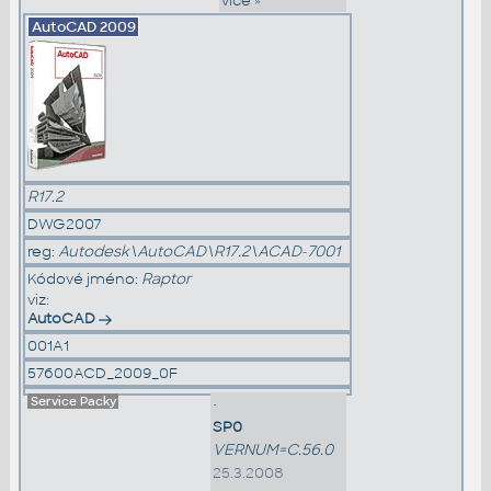
více »
AutoCAD
2009
R17.2
DWG2007
reg:
Autodesk\AutoCAD\R17.2\ACAD-7001
Kódové jméno:
Raptor
viz:
AutoCAD
001A1
57600ACD_2009_0F
Service Packy
•
SP0
VERNUM=C.56.0
25.3.2008