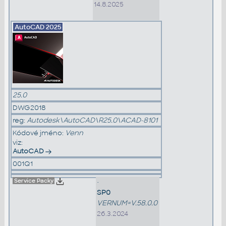
14.8.2025
AutoCAD
2025
25.0
DWG2018
reg:
Autodesk\AutoCAD\R25.0\ACAD-8101
Kódové jméno:
Venn
viz:
AutoCAD
001Q1
Service Packy
•
SP0
VERNUM=V.58.0.0
26.3.2024