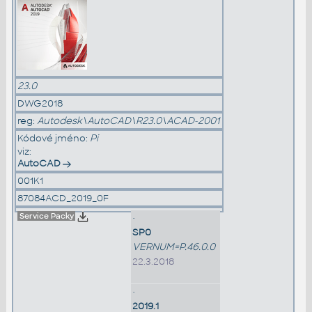
23.0
DWG2018
reg:
Autodesk\AutoCAD\R23.0\ACAD-2001
Kódové jméno:
Pi
viz:
AutoCAD
001K1
87084ACD_2019_0F
Service Packy
•
SP0
VERNUM=P.46.0.0
22.3.2018
•
2019.1