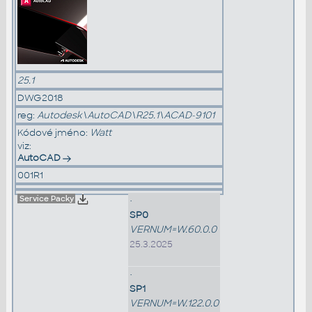
25.1
DWG2018
reg:
Autodesk\AutoCAD\R25.1\ACAD-9101
Kódové jméno:
Watt
viz:
AutoCAD
001R1
Service Packy
•
SP0
VERNUM=W.60.0.0
25.3.2025
•
SP1
VERNUM=W.122.0.0