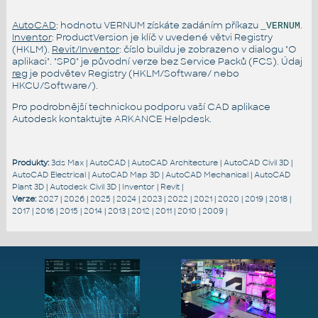
AutoCAD
: hodnotu VERNUM získáte zadáním příkazu
.
_VERNUM
Inventor
: ProductVersion je klíč v uvedené větvi Registry
(HKLM).
Revit/Inventor
: číslo buildu je zobrazeno v dialogu "O
aplikaci". "SP0" je původní verze bez Service Packů (FCS). Údaj
reg
je podvětev Registry (HKLM/Software/ nebo
HKCU/Software/).
Pro podrobnější technickou podporu vaší CAD aplikace
Autodesk kontaktujte
ARKANCE Helpdesk
.
Produkty:
3ds Max
|
AutoCAD
|
AutoCAD Architecture
|
AutoCAD Civil 3D
|
AutoCAD Electrical
|
AutoCAD Map 3D
|
AutoCAD Mechanical
|
AutoCAD
Plant 3D
|
Autodesk Civil 3D
|
Inventor
|
Revit
|
Verze:
2027
|
2026
|
2025
|
2024
|
2023
|
2022
|
2021
|
2020
|
2019
|
2018
|
2017
|
2016
|
2015
|
2014
|
2013
|
2012
|
2011
|
2010
|
2009
|