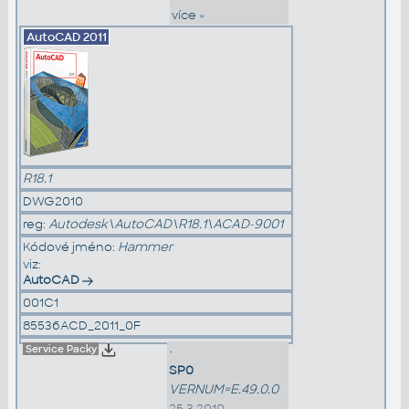
více »
AutoCAD
2011
R18.1
DWG2010
reg:
Autodesk\AutoCAD\R18.1\ACAD-9001
Kódové jméno:
Hammer
viz:
AutoCAD
001C1
85536ACD_2011_0F
Service Packy
•
SP0
VERNUM=E.49.0.0
25.3.2010