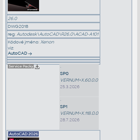
26.0
DWG2018
reg:
Autodesk\AutoCAD\R26.0\ACAD-A101
Kódové jméno:
Xenon
viz:
AutoCAD
Service Packy
•
SP0
VERNUM=X.60.0.0
25.3.2026
•
SP1
VERNUM=X.118.0.0
28.7.2026
AutoCAD
2026