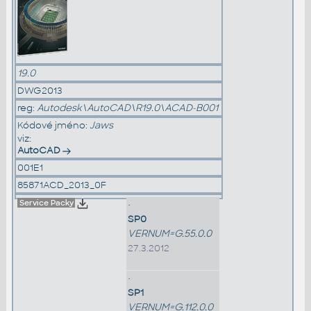
19.0
DWG2013
reg:
Autodesk\AutoCAD\R19.0\ACAD-B001
Kódové jméno:
Jaws
viz:
AutoCAD
001E1
85871ACD_2013_0F
Service Packy
•
SP0
VERNUM=G.55.0.0
27.3.2012
•
SP1
VERNUM=G.112.0.0