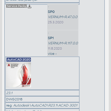
Service Packy
•
SP0
VERNUM=R.47.0.0
25.3.2020
•
SP1
VERNUM=R.117.0.0
11.8.2020
více »
AutoCAD
2020
23.1
DWG2018
reg:
Autodesk\AutoCAD\R23.1\ACAD-3001