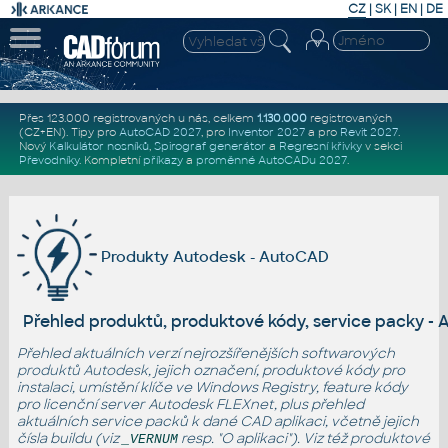
CZ
|
SK
|
EN
|
DE
Přes 123.000 registrovaných u nás, celkem
1.130.000
registrovaných
(CZ+EN)
. Tipy pro
AutoCAD 2027
, pro
Inventor 2027
a pro
Revit 2027
.
Nový
Kalkulátor nosníků
,
Spirograf generátor
a
Regresní křivky
v sekci
Převodníky
.
Kompletní
příkazy
a
proměnné AutoCADu 2027
.
Produkty Autodesk - AutoCAD
Přehled produktů, produktové kódy, service packy -
Přehled aktuálních verzí nejrozšířenějších softwarových
produktů Autodesk
, jejich označení, produktové kódy pro
instalaci, umístění klíče ve Windows Registry, feature kódy
pro licenční server Autodesk FLEXnet, plus přehled
aktuálních service packů k dané CAD aplikaci, včetně jejich
čísla buildu (viz
resp. "O aplikaci"). Viz též
produktové
_VERNUM