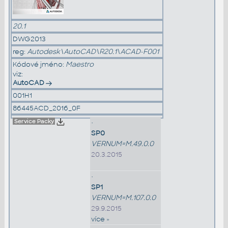
20.1
DWG2013
reg:
Autodesk\AutoCAD\R20.1\ACAD-F001
Kódové jméno:
Maestro
viz:
AutoCAD
001H1
86445ACD_2016_0F
Service Packy
•
SP0
VERNUM=M.49.0.0
20.3.2015
•
SP1
VERNUM=M.107.0.0
29.9.2015
více »