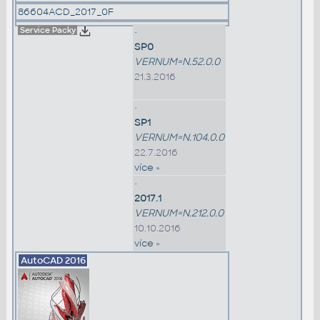
86604ACD_2017_0F
Service Packy
•
SP0
VERNUM=N.52.0.0
21.3.2016
•
SP1
VERNUM=N.104.0.0
22.7.2016
více »
•
2017.1
VERNUM=N.212.0.0
10.10.2016
více »
AutoCAD
2016