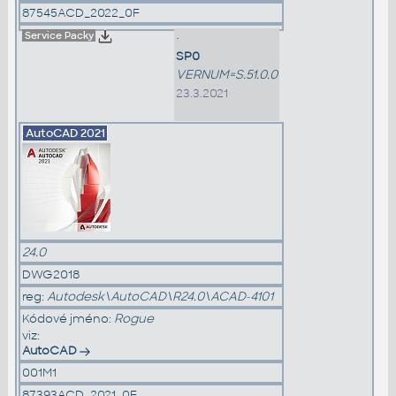
87545ACD_2022_0F
Service Packy
•
SP0
VERNUM=S.51.0.0
23.3.2021
AutoCAD
2021
24.0
DWG2018
reg:
Autodesk\AutoCAD\R24.0\ACAD-4101
Kódové jméno:
Rogue
viz:
AutoCAD
001M1
87393ACD_2021_0F