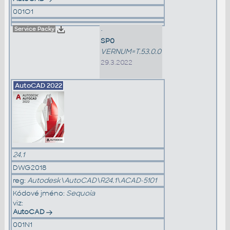
001O1
Service Packy
•
SP0
VERNUM=T.53.0.0
29.3.2022
AutoCAD
2022
24.1
DWG2018
reg:
Autodesk\AutoCAD\R24.1\ACAD-5101
Kódové jméno:
Sequoia
viz:
AutoCAD
001N1