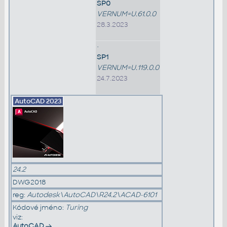
SP0
VERNUM=U.61.0.0
28.3.2023
•
SP1
VERNUM=U.119.0.0
24.7.2023
AutoCAD
2023
24.2
DWG2018
reg:
Autodesk\AutoCAD\R24.2\ACAD-6101
Kódové jméno:
Turing
viz:
AutoCAD