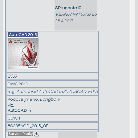
•
SP1update10
VERNUM=M.107.0.26
28.4.2017
AutoCAD
2015
20.0
DWG2013
reg:
Autodesk\AutoCAD\R20.0\ACAD-E001
Kódové jméno:
Longbow
viz:
AutoCAD
001G1
86295ACD_2015_0F
Service Packy
•