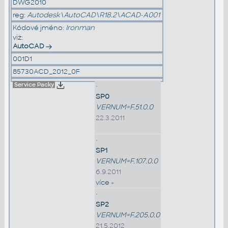
DWG2010
reg:
Autodesk\AutoCAD\R18.2\ACAD-A001
Kódové jméno:
Ironman
viz:
AutoCAD
001D1
85730ACD_2012_0F
Service Packy
•
SP0
VERNUM=F.51.0.0
22.3.2011
•
SP1
VERNUM=F.107.0.0
6.9.2011
více »
•
SP2
VERNUM=F.205.0.0
21.5.2012