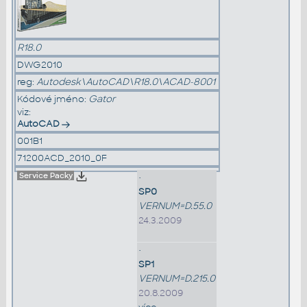
R18.0
DWG2010
reg:
Autodesk\AutoCAD\R18.0\ACAD-8001
Kódové jméno:
Gator
viz:
AutoCAD
001B1
71200ACD_2010_0F
Service Packy
•
SP0
VERNUM=D.55.0
24.3.2009
•
SP1
VERNUM=D.215.0
20.8.2009