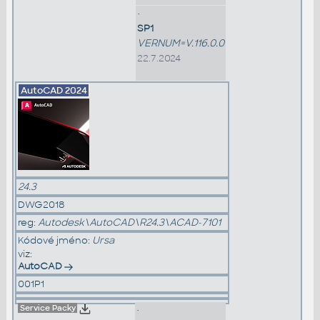
•
SP1
VERNUM=V.116.0.0
22.7.2024
AutoCAD
2024
24.3
DWG2018
reg:
Autodesk\AutoCAD\R24.3\ACAD-7101
Kódové jméno:
Ursa
viz:
AutoCAD
001P1
Service Packy
•