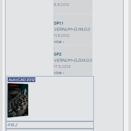
6.9.2012
•
SP1.1
VERNUM=G.114.0.0
11.9.2012
více »
•
SP2
VERNUM=G.204.0.0
17.5.2013
více »
AutoCAD
2012
R18.2