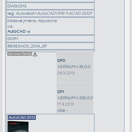
DWG2013
reg:
Autodesk\AutoCAD\R19.1\ACAD-D001
Kódové jméno:
Keystone
viz:
AutoCAD
001F1
86063ACD_2014_0F
Service Packy
•
SP0
VERNUM=I.18.0.0
28.3.2013
•
SP1
VERNUM=I.108.0.0
17.9.2013
více »
AutoCAD
2013