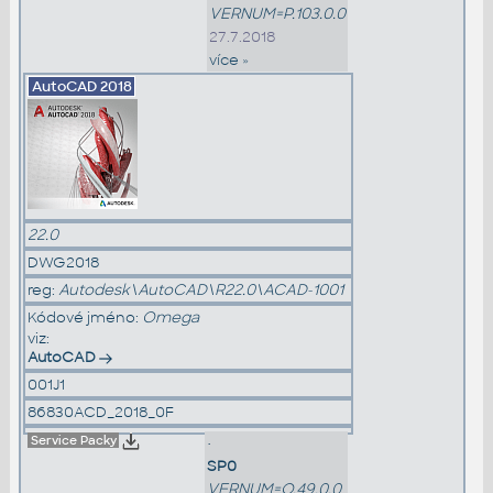
VERNUM=P.103.0.0
27.7.2018
více »
AutoCAD
2018
22.0
DWG2018
reg:
Autodesk\AutoCAD\R22.0\ACAD-1001
Kódové jméno:
Omega
viz:
AutoCAD
001J1
86830ACD_2018_0F
Service Packy
•
SP0
VERNUM=O.49.0.0