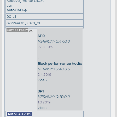
Kódové jméno:
Qubit
viz:
AutoCAD
001L1
87224ACD_2020_0F
Service Packy
•
SP0
VERNUM=Q.47.0.0
27.3.2019
•
Block performance hotfix
VERNUM=Q.48.0.0
2.4.2019
více »
•
SP1
VERNUM=Q.70.0.0
1.8.2019
více »
AutoCAD
2019