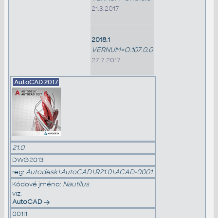
21.3.2017
•
2018.1
VERNUM=O.107.0.0
27.7.2017
AutoCAD
2017
21.0
DWG2013
reg:
Autodesk\AutoCAD\R21.0\ACAD-0001
Kódové jméno:
Nautilus
viz:
AutoCAD
001I1