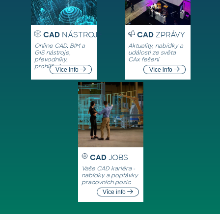
CAD
NÁSTROJE
CAD
ZPRÁVY
Online CAD, BIM a
Aktuality, nabídky a
GIS nástroje,
události ze světa
převodníky,
CAx řešení
prohlížeče
Více info
Více info
CAD
JOBS
Vaše CAD kariéra -
nabídky a poptávky
pracovních pozic
Více info