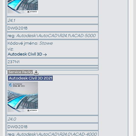
24.1
DWG2018
reg:
Autodesk\AutoCAD\R24.1\ACAD-5000
Kódové jméno:
Stowe
viz:
Autodesk Civil 3D
237N1
Service Packy
Autodesk Civil 3D
2021
24.0
DWG2018
reg:
Autodesk\AutoCAD\R24.0\ACAD-4000