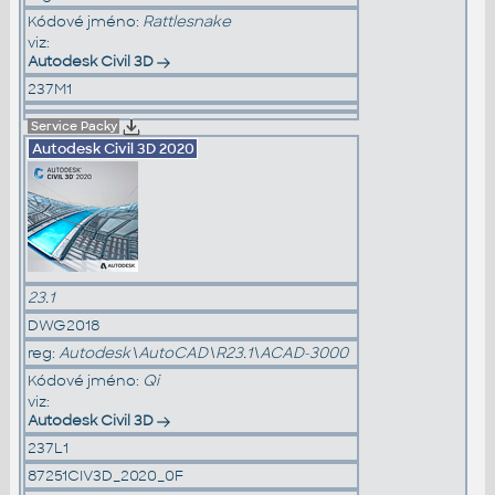
Kódové jméno:
Rattlesnake
viz:
Autodesk Civil 3D
237M1
Service Packy
Autodesk Civil 3D
2020
23.1
DWG2018
reg:
Autodesk\AutoCAD\R23.1\ACAD-3000
Kódové jméno:
Qi
viz:
Autodesk Civil 3D
237L1
87251CIV3D_2020_0F