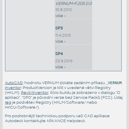
VERNUM=F.205.0.0
10.8.2012
více »
•
SP3
11.4.2013
více »
•
SP4
23.9.2013
více »
AutoCAD
: hodnotu VERNUM získáte zadáním příkazu
.
_VERNUM
Inventor
: ProductVersion je klíč v uvedené větvi Registry
(HKLM).
Revit/Inventor
: číslo buildu je zobrazeno v dialogu "O
aplikaci". "SP0" je původní verze bez Service Packů (FCS). Údaj
reg
je podvětev Registry (HKLM/Software/ nebo
HKCU/Software/).
Pro podrobnější technickou podporu vaší CAD aplikace
Autodesk kontaktujte
ARKANCE Helpdesk
.