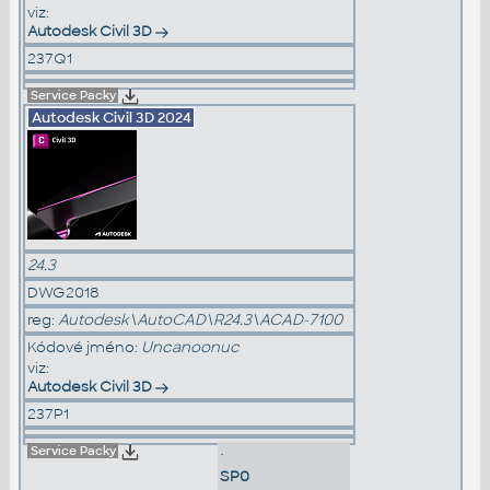
viz:
Autodesk Civil 3D
237Q1
Service Packy
Autodesk Civil 3D
2024
24.3
DWG2018
reg:
Autodesk\AutoCAD\R24.3\ACAD-7100
Kódové jméno:
Uncanoonuc
viz:
Autodesk Civil 3D
237P1
Service Packy
•
SP0