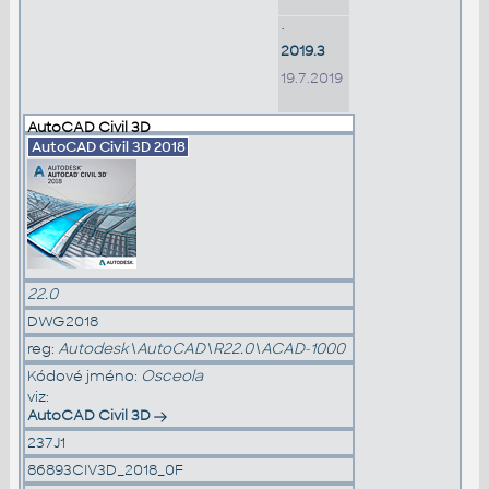
•
2019.3
19.7.2019
AutoCAD Civil 3D
AutoCAD Civil 3D
2018
22.0
DWG2018
reg:
Autodesk\AutoCAD\R22.0\ACAD-1000
Kódové jméno:
Osceola
viz:
AutoCAD Civil 3D
237J1
86893CIV3D_2018_0F