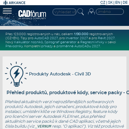
CZ
|
SK
|
EN
|
DE
Přes 123.000 registrovaných u nás, celkem
1.130.000
registrovaných
(CZ+EN)
. Tipy pro
AutoCAD 2027
, pro
Inventor 2027
a pro
Revit 2027
.
Nový
Kalkulátor nosníků
,
Spirograf generátor
a
Regresní křivky
v sekci
Převodníky
.
Kompletní
příkazy
a
proměnné AutoCADu 2027
.
Produkty Autodesk - Civil 3D
Přehled produktů, produktové kódy, service packy - C
Přehled aktuálních verzí nejrozšířenějších softwarových
produktů Autodesk
, jejich označení, produktové kódy pro
instalaci, umístění klíče ve Windows Registry, feature kódy
pro licenční server Autodesk FLEXnet, plus přehled
aktuálních service packů k dané CAD aplikaci, včetně jejich
čísla buildu (viz
resp. "O aplikaci"). Viz též
produktové
_VERNUM