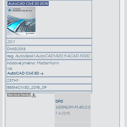
AutoCAD Civil 3D
2016
20.1
DWG2013
reg:
Autodesk\AutoCAD\R20.1\ACAD-F000
Kódové jméno:
Matterhorn
viz:
AutoCAD Civil 3D
237H1
86514CIV3D_2016_0F
Service Packy
•
SP0
VERNUM=M.49.0.0
7.4.2015
•