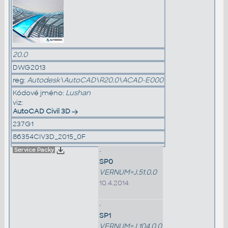
20.0
DWG2013
reg:
Autodesk\AutoCAD\R20.0\ACAD-E000
Kódové jméno:
Lushan
viz:
AutoCAD Civil 3D
237G1
86354CIV3D_2015_0F
Service Packy
•
SP0
VERNUM=J.51.0.0
10.4.2014
•
SP1
VERNUM=J.104.0.0