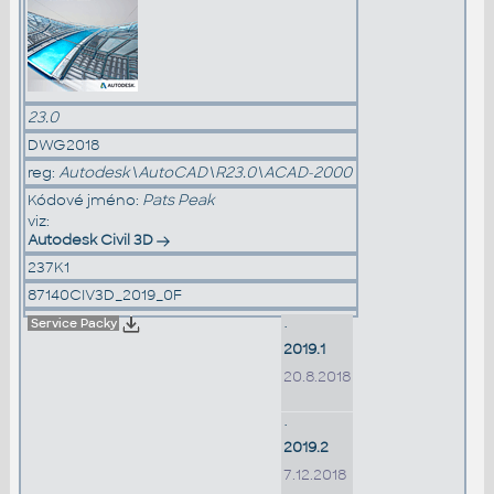
23.0
DWG2018
reg:
Autodesk\AutoCAD\R23.0\ACAD-2000
Kódové jméno:
Pats Peak
viz:
Autodesk Civil 3D
237K1
87140CIV3D_2019_0F
Service Packy
•
2019.1
20.8.2018
•
2019.2
7.12.2018