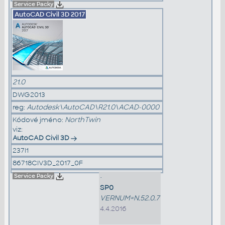
Service Packy
AutoCAD Civil 3D
2017
21.0
DWG2013
reg:
Autodesk\AutoCAD\R21.0\ACAD-0000
Kódové jméno:
NorthTwin
viz:
AutoCAD Civil 3D
237I1
86718CIV3D_2017_0F
Service Packy
•
SP0
VERNUM=N.52.0.7
4.4.2016