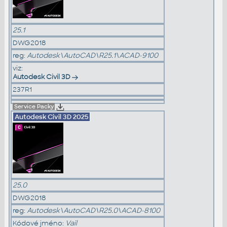
25.1
DWG2018
reg:
Autodesk\AutoCAD\R25.1\ACAD-9100
viz:
Autodesk Civil 3D
237R1
Service Packy
Autodesk Civil 3D
2025
25.0
DWG2018
reg:
Autodesk\AutoCAD\R25.0\ACAD-8100
Kódové jméno:
Vail