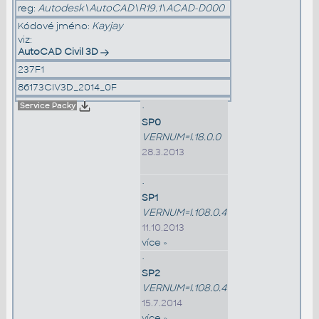
reg:
Autodesk\AutoCAD\R19.1\ACAD-D000
Kódové jméno:
Kayjay
viz:
AutoCAD Civil 3D
237F1
86173CIV3D_2014_0F
Service Packy
•
SP0
VERNUM=I.18.0.0
28.3.2013
•
SP1
VERNUM=I.108.0.4
11.10.2013
více »
•
SP2
VERNUM=I.108.0.4
15.7.2014
více »