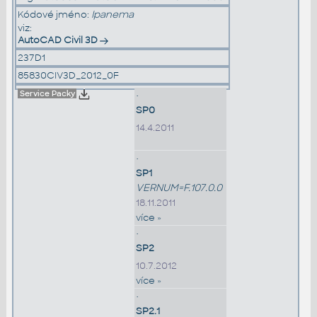
Kódové jméno:
Ipanema
viz:
AutoCAD Civil 3D
237D1
85830CIV3D_2012_0F
Service Packy
•
SP0
14.4.2011
•
SP1
VERNUM=F.107.0.0
18.11.2011
více »
•
SP2
10.7.2012
více »
•
SP2.1