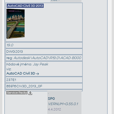
AutoCAD Civil 3D
2013
19.0
DWG2013
reg:
Autodesk\AutoCAD\R19.0\ACAD-B000
Kódové jméno:
Jay Peak
viz:
AutoCAD Civil 3D
237E1
85976CIV3D_2013_0F
Service Packy
•
SP0
VERNUM=G.55.0.1
4.4.2012