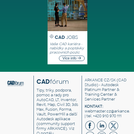
CAD
JOBS
Vaše CAD kariéra -
nabídky a poptávky
pracovních pozic
Více info
CAD
fórum
ARKANCE CZ/SK
(CAD
Studio) - Autodesk
Platinum Partner &
Tipy, triky, podpora,
Training Center &
pomoc a rady pro
Services Partner
AutoCAD, LT, Inventor,
Revit, Map, Civil 3D, 3ds
KONTAKT:
Max, Fusion, Forma,
webmaster.cz@arkance.w
Vault, PowerMill a další
| tel. +420 910 970 111
Autodesk aplikace
(community support
firmy ARKANCE). Viz
O portálu
.