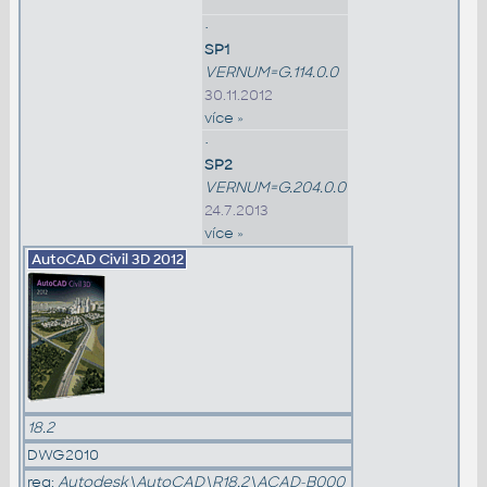
•
SP1
VERNUM=G.114.0.0
30.11.2012
více »
•
SP2
VERNUM=G.204.0.0
24.7.2013
více »
AutoCAD Civil 3D
2012
18.2
DWG2010
reg:
Autodesk\AutoCAD\R18.2\ACAD-B000