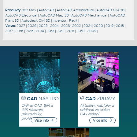
Produkty:
3ds Max
|
AutoCAD
|
AutoCAD Architecture
|
AutoCAD Civil 3D
|
AutoCAD Electrical
|
AutoCAD Map 3D
|
AutoCAD Mechanical
|
AutoCAD
Plant 3D
|
Autodesk Civil 3D
|
Inventor
|
Revit
|
Verze:
2027
|
2026
|
2025
|
2024
|
2023
|
2022
|
2021
|
2020
|
2019
|
2018
|
2017
|
2016
|
2015
|
2014
|
2013
|
2012
|
2011
|
2010
|
2009
|
CAD
NÁSTROJE
CAD
ZPRÁVY
Online CAD, BIM a
Aktuality, nabídky a
GIS nástroje,
události ze světa
převodníky,
CAx řešení
prohlížeče
Více info
Více info