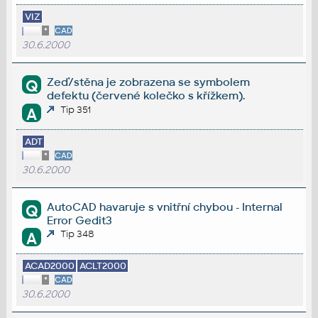
VIZ
*
CAD
30.6.2000
Zeď/stěna je zobrazena se symbolem
Q
defektu (červené kolečko s křížkem).
Tip 351
A
ADT
*
CAD
30.6.2000
AutoCAD havaruje s vnitřní chybou - Internal
Q
Error Gedit3
Tip 348
A
ACAD2000
ACLT2000
*
CAD
30.6.2000