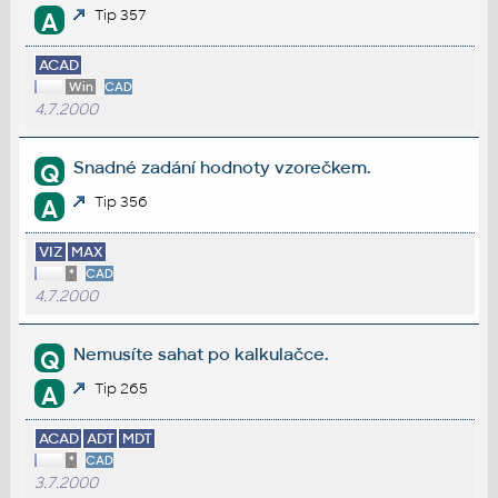
Tip 357
A
ACAD
Win
CAD
4.7.2000
Snadné zadání hodnoty vzorečkem.
Q
Tip 356
A
VIZ
MAX
*
CAD
4.7.2000
Nemusíte sahat po kalkulačce.
Q
Tip 265
A
ACAD
ADT
MDT
*
CAD
3.7.2000