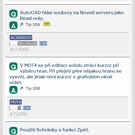
AutoCAD hlásí soubory na Novell serveru jako
Q
Read-only.
A
Tip 359
ACAD2000
Win,Novell
CAD
10.7.2000
V MDT4 se při editaci solidu ztrácí kurzor při
Q
výběru hran. Při přejetí přes nějakou hranu se
vysvítí, ale jinak není kurzor v grafickém okně
vidět.
Tip 358
A
MDT4
*
CAD
4.7.2000
Použití Schránky s funkcí Zpět.
Q