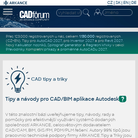
CZ
|
SK
|
EN
|
DE
Přes 123.000 registrovaných u nás, celkem
1.130.000
registrovaných
(CZ+EN)
. Tipy pro
AutoCAD 2027
, pro
Inventor 2027
a pro
Revit 2027
.
Nový
Kalkulátor nosníků
,
Spirograf generátor
a
Regresní křivky
v sekci
Převodníky
.
Kompletní
příkazy
a
proměnné AutoCADu 2027
.
CAD tipy a triky
?
Tipy a návody pro CAD/BIM aplikace Autodesk
V této znalostní bázi uveřejňujeme tipy, návody, rady a
pomůcky pro efektivnější využívání systémů dodaných
společností ARKANCE, celosvětovým dodavatelem
CAD/CAM, BIM, GIS/FM, PDM/PLM řešení. Autory 99% tipů jsou
pracovníci technické podpory firmy ARKANCE.Tipy a Triky jsou