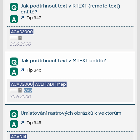
Jak podtrhnout text v RTEXT (remote text)
Q
entitě?
Tip 347
A
ACAD2000
*
30.6.2000
Jak podtrhnout text v MTEXT entitě?
Q
Tip 346
A
ACAD2000
ACLT
ADT
Map
*
CAD
30.6.2000
Umisťování rastrových obrázků k vektorům
Q
Tip 345
A
ACAD14