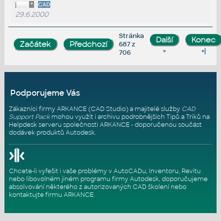
*
CAD
29.6.2000
Stránka
687 z
»
»|
706
Podporujeme Vás
Zákazníci firmy ARKANCE (CAD Studio) a majitelé služby
CAD
Support Pack
mohou využít i archivu podrobnějších Tipů a Triků na
Helpdesk serveru
společnosti ARKANCE - doporučenou součást
dodávek produktů Autodesk.
Chcete-li vyřešit i vaše problémy v AutoCADu, Inventoru, Revitu
nebo libovolném jiném programu firmy Autodesk, doporučujeme
absolvování některého z autorizovaných
CAD školení
nebo
kontaktujte firmu ARKANCE
.