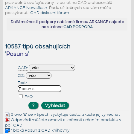
pravidelně uveřejňovány i v bulletinu CAD profesionálů -
ARKANCE Newsflash
. Řadu užitečných rad vám může
poskytnout i
CAD diskuzní fórum
.
Další možnosti podpory nabízené firmou ARKANCE najdete
na stránce
CAD PODPORA
10587 tipů obsahujících
'
Posun s
'
CAD:
OS:
Text:
FAQ
Slovo "
s
" se v tipech vyskytuje často, zkuste jej
vynechat
Odpovědi můžete omezit a zpřesnit určením produktu v
poli CAD
1 bloků
Posun
z CAD knihovny