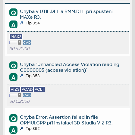
Chyba v UTIL.DLL a BMM.DLL při spuštění
Q
MAXe R3.
Tip 354
A
MAX3
*
CAD
30.6.2000
Chyba "Unhandled Access Violation reading
Q
C0000005 (access violation)"
Tip 353
A
VIZ3
ACAD
ACLT
*
CAD
30.6.2000
Chyba Error: Assertion failed in file
Q
OPMUI.CPP při instalaci 3D Studia VIZ R3.
Tip 352
A