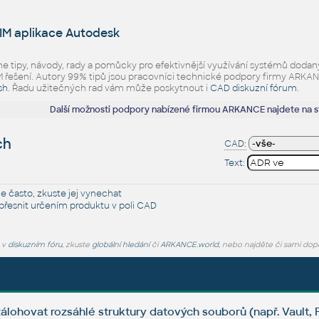
IM aplikace Autodesk
eme tipy, návody, rady a pomůcky pro efektivnější využívání systémů d
ešení. Autory 99% tipů jsou pracovníci technické podpory firmy ARKANCE.
sh
. Řadu užitečných rad vám může poskytnout i
CAD diskuzní fórum
.
Další možnosti podpory nabízené firmou ARKANCE najdete na 
ch
CAD:
Text:
je často, zkuste jej
vynechat
řesnit určením produktu v poli CAD
e v
diskuzním fóru
, zkuste
globální hledání
či
ARKANCE.world
, nebo najděte či sami dop
zálohovat rozsáhlé struktury datových souborů (např. Vault,