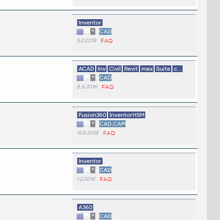
Inventor
*
CAD
5.2.2019
FAQ
ACAD
Inv
Civil
Revit
max
Suite
c...
*
CAD
8.9.2016
FAQ
Fusion360
InventorHSM
*
CAD,CAM
15.6.2016
FAQ
Inventor
*
CAD
1.2.2016
FAQ
A360
*
CAD