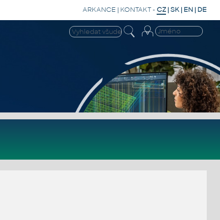
ARKANCE
|
KONTAKT
-
CZ
|
SK
|
EN
|
DE