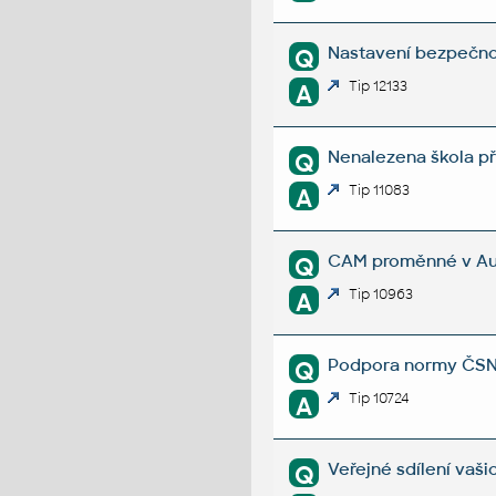
Nastavení bezpečnos
Q
Tip 12133
A
Nenalezena škola př
Q
Tip 11083
A
CAM proměnné v Au
Q
Tip 10963
A
Podpora normy ČSN 
Q
Tip 10724
A
Veřejné sdílení vaš
Q