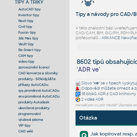
TIPY A TRIKY
AutoCAD tipy
Tipy a návody pro CAD/B
Inventor tipy
Revit tipy
Civil tipy
V této znalostní bázi uveřejňuj
Fusion tipy
CAD/CAM, BIM, GIS/FM, PDM/PLM ř
profesionálů -
ARKANCE Newsfla
3ds Max tipy
Vault tipy
Be.Smart tipy
CAM tipy
8602 tipů obsahující
video-tipy
zprovoznění licencí
'
ADR ve
'
CAD konverze a slovníky
produkty - SP,kódy,klíče
Slovo "
ve
" se v tipech vyskytu
příkazy AutoCADu
Odpovědi můžete omezit a zp
sys.proměnné AutoCADu
16 bloků
ADR
z CAD knihovny
env.proměnné AutoCADu
2 videa
ADR
produkty Autodesk
Nenašli jste co jste hledali? Zeptejte s
ukončené produkty
programování
Otázka
výuková pásma
VIP tipy
CAD wiki
Jak kopírovat resp. 
Q