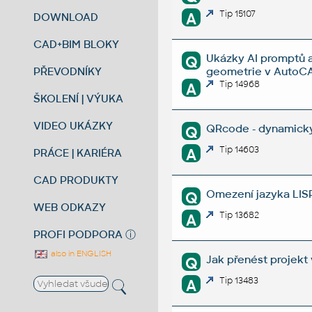
Tip 15107
A
DOWNLOAD
CAD+BIM BLOKY
Ukázky AI promptů a
Q
PŘEVODNÍKY
geometrie v AutoCA
Tip 14968
A
ŠKOLENÍ | VÝUKA
VIDEO UKÁZKY
QRcode - dynamick
Q
Tip 14603
A
PRÁCE | KARIÉRA
CAD PRODUKTY
Omezení jazyka LISP
Q
WEB ODKAZY
Tip 13682
A
PROFI PODPORA
ⓘ
also in ENGLISH
Jak přenést projekt 
Q
Tip 13483
A