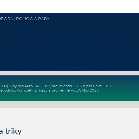
 PODPORA | POMOC A RADY
Z+EN)
. Tipy pro
AutoCAD 2027
, pro
Inventor 2027
a pro
Revit 2027
.
řevodníky
.
Kompletní
příkazy
a
proměnné AutoCADu 2027
.
 triky