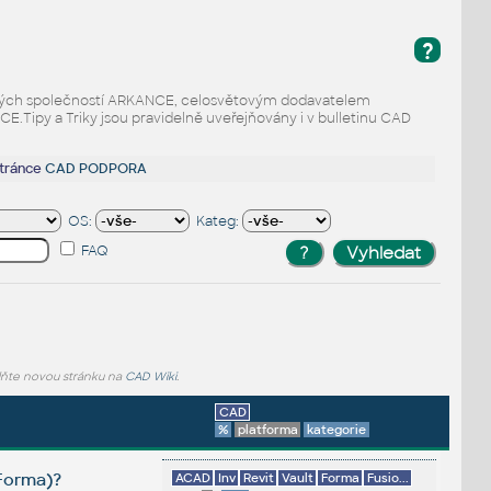
?
odaných společností ARKANCE, celosvětovým dodavatelem
Tipy a Triky jsou pravidelně uveřejňovány i v bulletinu CAD
stránce
CAD PODPORA
OS:
Kateg:
FAQ
lňte novou stránku na
CAD Wiki
.
CAD
%
platforma
kategorie
 Forma)?
ACAD
Inv
Revit
Vault
Forma
Fusio...