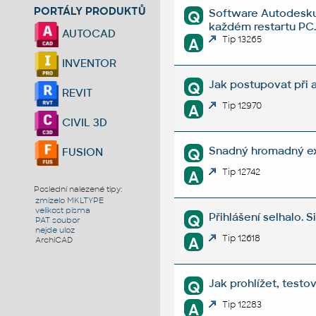
PORTÁLY PRODUKTŮ
Software Autodesku 
Q
každém restartu PC
AUTOCAD
Tip 13265
A
INVENTOR
Jak postupovat při a
Q
REVIT
Tip 12970
A
CIVIL 3D
Snadný hromadný exp
Q
FUSION
Tip 12742
A
Poslední nalezené tipy:
zmizelo MKLTYPE
velikost písma
Přihlášení selhalo. S
Q
PAT soubor
nejde uloz
Tip 12618
A
ArchiCAD
Jak prohlížet, testo
Q
Tip 12283
A