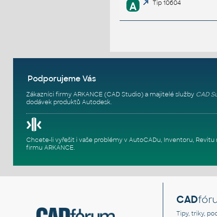
Tip 10604
A
Podporujeme Vás
Zákazníci firmy ARKANCE (CAD Studio) a majitelé služby
CAD Su
dodávek produktů Autodesk.
Chcete-li vyřešit i vaše problémy v AutoCADu, Inventoru, Rev
firmu ARKANCE
.
CAD
fór
Tipy, triky, p