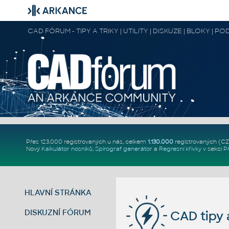
CAD FÓRUM - TIPY A TRIKY | UTILITY | DISKUZE | BLOKY |
Přes 123.000 registrovaných u nás, celkem
1.130.000
registrovaných (C
Nový
Kalkulátor nosníků
,
Spirograf generátor
a
Regresní křivky
v sekci
P
HLAVNÍ STRÁNKA
DISKUZNÍ FÓRUM
CAD tipy a