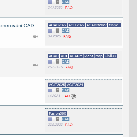
*
CAD
24.7.2026
FAQ
 generování CAD
ACAD2027
ACLT2027
ACADM2027
Map2...
*
CAD
3.4.2026
FAQ
ACAD
ADT
ACADM
Plant
Map
Civil3D
*
CAD
26.6.2025
FAQ
ACLT2025
ACLT2024
*
CAD
1.4.2023
FAQ
Fusion360
*
CAD
22.9.2022
FAQ