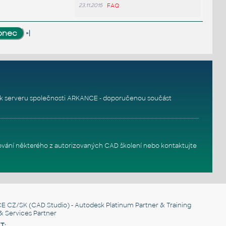
23.11.2015
FAQ
»|
k serveru
společnosti ARKANCE - doporučenou součást
ování některého z autorizovaných
CAD školení
nebo
kontaktujte
E CZ/SK
(CAD Studio) - Autodesk Platinum Partner & Training
& Services Partner
T: