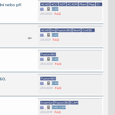
ní nebo při
ACAD
ACLT
ADT
ACADM
Plant
Map
Ci...
*
CAD
24.3.2022
FAQ
ACAD
Inv
Fusion360
Revit
Civil3D...
*
CAD
2.6.2021
FAQ
Fusion360
*
CAD
25.9.2020
FAQ
360.
Fusion360
*
CAD
26.5.2020
FAQ
Inventor
Fusion360
CAM
*
CAD,CAM
23.6.2019
FAQ