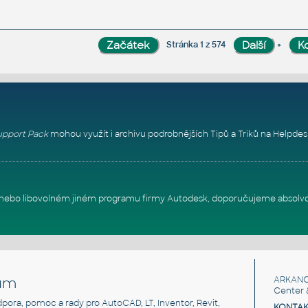
»
Stránka 1 z 574
pport Pack
mohou využít i archivu podrobnějších Tipů a Triků na
Helpdes
itu nebo libovolném jiném programu firmy Autodesk, doporučujeme absolv
um
ARKANC
Center 
odpora, pomoc a rady pro AutoCAD, LT, Inventor, Revit,
KONTAK