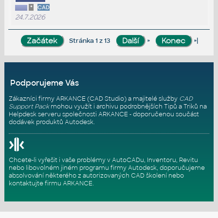
*
CAD
24.7.2026
»
»|
Stránka 1 z 13
Podporujeme Vás
Zákazníci firmy ARKANCE (CAD Studio) a majitelé služby
CAD
Support Pack
mohou využít i archivu podrobnějších Tipů a Triků na
Helpdesk serveru
společnosti ARKANCE - doporučenou součást
dodávek produktů Autodesk.
Chcete-li vyřešit i vaše problémy v AutoCADu, Inventoru, Revitu
nebo libovolném jiném programu firmy Autodesk, doporučujeme
absolvování některého z autorizovaných
CAD školení
nebo
kontaktujte firmu ARKANCE
.