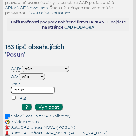
pravidelně uveřejňovány i v bulletinu CAD profesionálů -
ARKANCE Newsflash
. Řadu užitečných rad vám může
poskytnout i
CAD diskuzní fórum
.
Další možnosti podpory nabízené firmou ARKANCE najdete
na stránce
CAD PODPORA
183 tipů obsahujících
'
Posun
'
CAD:
OS:
Text:
FAQ
1 bloků
Posun
z CAD knihovny
3 videa
Posun
AutoCAD příkaz
MOVE
(POSUN)
AutoCAD příkaz
GRIP_MOVE
(POSUN_NA_UZLY)