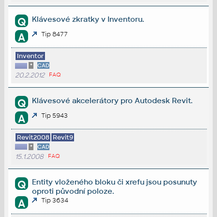
Klávesové zkratky v Inventoru.
Q
Tip 8477
A
Inventor
*
CAD
20.2.2012
FAQ
Klávesové akcelerátory pro Autodesk Revit.
Q
Tip 5943
A
Revit2008
Revit9
*
CAD
15.1.2008
FAQ
Entity vloženého bloku či xrefu jsou posunuty
Q
oproti původní poloze.
Tip 3634
A