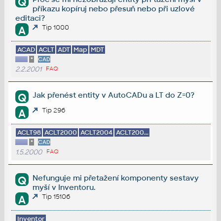
Q
příkazu kopíruj nebo přesuň nebo při uzlové
editaci?
Tip 1000
A
ACAD
ACLT
ADT
Map
MDT
*
CAD
2.2.2001
FAQ
Jak přenést entity v AutoCADu a LT do Z=0?
Q
Tip 296
A
ACLT98
ACLT2000
ACLT2004
ACLT200...
*
CAD
1.5.2000
FAQ
Nefunguje mi přetažení komponenty sestavy
Q
myší v Inventoru.
Tip 15106
A
Inventor