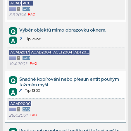
ACAD
ACLT
*
CAD
3.3.2004
FAQ
Výběr objektů mimo obrazovku oknem.
Q
Tip 2968
A
ACAD2017
ACAD2004
ACLT2004
ADT20...
*
CAD
10.4.2003
FAQ
Snadné kopírování nebo přesun entit pouhým
Q
tažením myši.
Tip 1302
A
ACAD2000
*
CAD
28.4.2001
FAQ
Proč se mi nezobrazují entity při tažení myší v