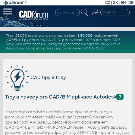
CZ
|
SK
|
EN
|
DE
Přes 123.000 registrovaných u nás, celkem
1.130.000
registrovaných
(CZ+EN)
. Tipy pro
AutoCAD 2027
, pro
Inventor 2027
a pro
Revit 2027
.
Nový
Kalkulátor nosníků
,
Spirograf generátor
a
Regresní křivky
v sekci
Převodníky
.
Kompletní
příkazy
a
proměnné AutoCADu 2027
.
CAD tipy a triky
?
Tipy a návody pro CAD/BIM aplikace Autodesk
V této znalostní bázi uveřejňujeme tipy, návody, rady a
pomůcky pro efektivnější využívání systémů dodaných
společností ARKANCE, celosvětovým dodavatelem
CAD/CAM, BIM, GIS/FM, PDM/PLM řešení. Autory 99% tipů jsou
pracovníci technické podpory firmy ARKANCE.Tipy a Triky jsou