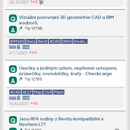
26.11.2023
FAQ
Vizuální porovnání 3D geometrie CAD a BIM
Q
souborů.
Tip 13798
A
BIM360
Docs
Revit
ACAD
DWG
Inven...
*
CAD
27.7.2023
FAQ
Úsečky s jediným uzlem, nepřesné uchopení,
Q
průsečíky, rovnoběžky, šrafy - CheckLarge
Tip 12765
A
ACAD
ACLT
Map
Civil
Plant
*
CAD
14.10.2020
FAQ
Jsou RFA rodiny z Revitu kompatibilní s
Q
Revitem LT?