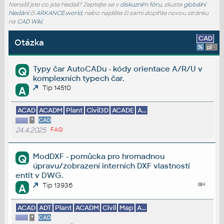
Nenašli jste co jste hledali? Zeptejte se v
diskuzním fóru
, zkuste
globální
hledání
či
ARKANCE.world
, nebo najděte či sami doplňte novou stránku
na
CAD Wiki
.
CAD
Otázka
%
platforma
Typy čar AutoCADu - kódy orientace A/R/U v
Q
komplexních typech čar.
Tip 14510
A
ACAD
ACADM
Plant
Civil3D
ACADE
A...
*
CAD
24.4.2025
FAQ
ModDXF - pomůcka pro hromadnou
Q
úpravu/zobrazení interních DXF vlastností
entit v DWG.
Tip 13936
A
ACAD
ADT
Plant
ACADM
Civil
Map
A...
*
CAD