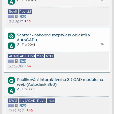
Tip 11309
A
Revit
RevitLT
*
CAD
13.2.2017
FAQ
Scatter - náhodné rozptýlení objektů v
Q
AutoCADu.
Tip 9041
A
ACAD
ADT
Civil
Map
ACLT
*
CAD
20.1.2013
FAQ
Publikování interaktivního 3D CAD modelu na
Q
web (Autodesk 360)
Tip 8851
A
DWG
Inv
ACAD
Revit
max
*
CAD
10.10.2012
FAQ