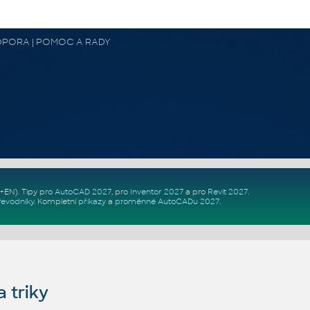
 PODPORA | POMOC A RADY
Z+EN)
. Tipy pro
AutoCAD 2027
, pro
Inventor 2027
a pro
Revit 2027
.
řevodníky
.
Kompletní
příkazy
a
proměnné AutoCADu 2027
.
 triky