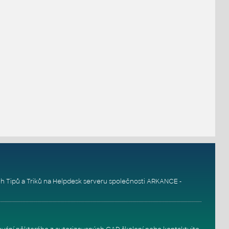
h Tipů a Triků na
Helpdesk serveru
společnosti ARKANCE -