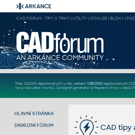
CAD FÓRUM - TIPY A TRIKY | UTILITY | DISKUZE | BLOKY |
Přes 123.000 registrovaných u nás, celkem
1.130.000
registrovaných (C
Nový
Kalkulátor nosníků
,
Spirograf generátor
a
Regresní křivky
v sekci
P
HLAVNÍ STRÁNKA
DISKUZNÍ FÓRUM
CAD tipy a