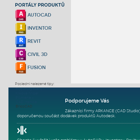
PORTÁLY PRODUKTŮ
AUTOCAD
INVENTOR
REVIT
CIVIL 3D
FUSION
Poslední nalezené tipy:
Rozvinutý tvaru
Kliková hřídel
Písmena v
Podporujeme Vás
CAD stanice
BricsCAD
Zákazníci firmy ARKANCE (CAD Studio)
doporučenou součást dodávek produktů Autodesk.