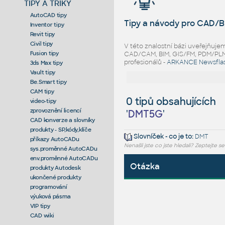
TIPY A TRIKY
AutoCAD tipy
Tipy a návody pro CAD/B
Inventor tipy
Revit tipy
Civil tipy
V této znalostní bázi uveřejňuj
Fusion tipy
CAD/CAM, BIM, GIS/FM, PDM/PLM ř
profesionálů -
ARKANCE Newsfla
3ds Max tipy
Vault tipy
Be.Smart tipy
CAM tipy
0 tipů obsahujících
video-tipy
zprovoznění licencí
'
DMT5G
'
CAD konverze a slovníky
produkty - SP,kódy,klíče
Slovníček - co je to:
DMT
příkazy AutoCADu
Nenašli jste co jste hledali? Zeptejte s
sys.proměnné AutoCADu
env.proměnné AutoCADu
Otázka
produkty Autodesk
ukončené produkty
programování
výuková pásma
VIP tipy
CAD wiki