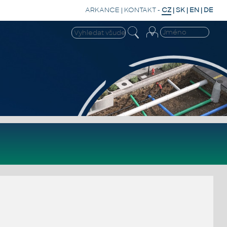
ARKANCE
|
KONTAKT
-
CZ
|
SK
|
EN
|
DE