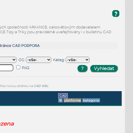
?
odaných společností ARKANCE, celosvětovým dodavatelem
Tipy a Triky jsou pravidelně uveřejňovány i v bulletinu CAD
stránce
CAD PODPORA
OS:
Kateg:
FAQ
lňte novou stránku na
CAD Wiki
.
CAD
%
platforma
kategorie
ezena