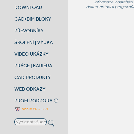
Informace v databázi 
DOWNLOAD
dokumentaci k programům
CAD+BIM BLOKY
PŘEVODNÍKY
ŠKOLENÍ | VÝUKA
VIDEO UKÁZKY
PRÁCE | KARIÉRA
CAD PRODUKTY
WEB ODKAZY
PROFI PODPORA
ⓘ
also in ENGLISH