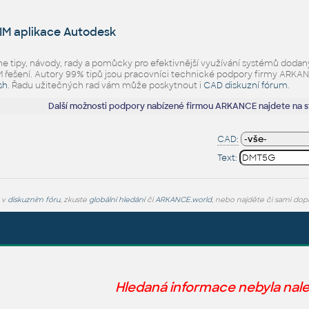
IM aplikace Autodesk
eme tipy, návody, rady a pomůcky pro efektivnější využívání systémů d
ešení. Autory 99% tipů jsou pracovníci technické podpory firmy ARKANCE.
sh
. Řadu užitečných rad vám může poskytnout i
CAD diskuzní fórum
.
Další možnosti podpory nabízené firmou ARKANCE najdete na 
CAD:
Text:
e v
diskuzním fóru
, zkuste
globální hledání
či
ARKANCE.world
, nebo najděte či sami dop
Hledaná informace nebyla nal