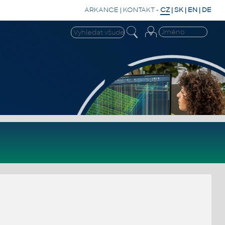
ARKANCE
|
KONTAKT
-
CZ
|
SK
|
EN
|
DE