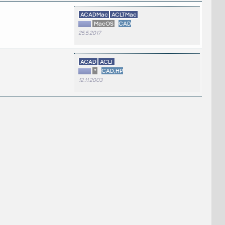
ACADMac
ACLTMac
MacOS
CAD
25.5.2017
ACAD
ACLT
*
CAD,HP
12.11.2003