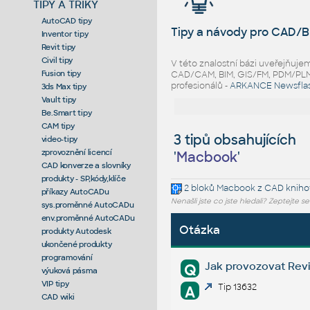
TIPY A TRIKY
AutoCAD tipy
Tipy a návody pro CAD/B
Inventor tipy
Revit tipy
Civil tipy
V této znalostní bázi uveřejňuj
Fusion tipy
CAD/CAM, BIM, GIS/FM, PDM/PLM ř
profesionálů -
ARKANCE Newsfla
3ds Max tipy
Vault tipy
Be.Smart tipy
CAM tipy
3 tipů obsahujících
video-tipy
zprovoznění licencí
'
Macbook
'
CAD konverze a slovníky
produkty - SP,kódy,klíče
2 bloků
Macbook
z CAD kniho
příkazy AutoCADu
Nenašli jste co jste hledali? Zeptejte s
sys.proměnné AutoCADu
env.proměnné AutoCADu
Otázka
produkty Autodesk
ukončené produkty
programování
Jak provozovat Rev
Q
výuková pásma
VIP tipy
Tip 13632
A
CAD wiki