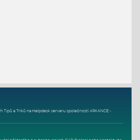
h Tipů a Triků na
Helpdesk serveru
společnosti ARKANCE -