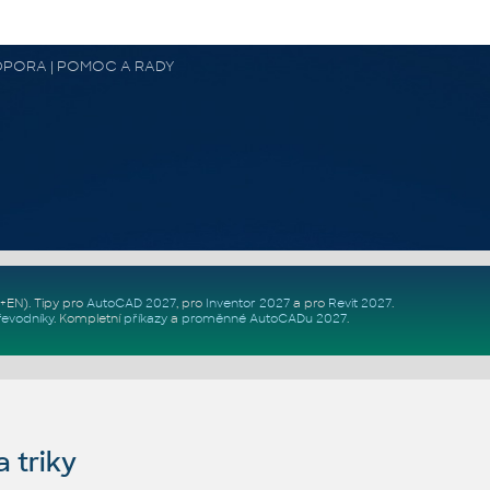
 PODPORA | POMOC A RADY
Z+EN)
. Tipy pro
AutoCAD 2027
, pro
Inventor 2027
a pro
Revit 2027
.
řevodníky
.
Kompletní
příkazy
a
proměnné AutoCADu 2027
.
 triky