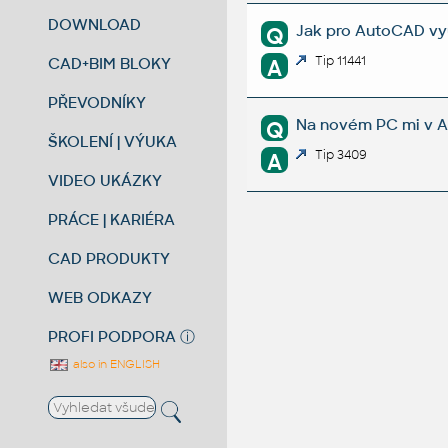
DOWNLOAD
Jak pro AutoCAD vy
Q
Tip 11441
CAD+BIM BLOKY
A
PŘEVODNÍKY
Na novém PC mi v A
Q
ŠKOLENÍ | VÝUKA
Tip 3409
A
VIDEO UKÁZKY
PRÁCE | KARIÉRA
CAD PRODUKTY
WEB ODKAZY
PROFI PODPORA
ⓘ
also in ENGLISH