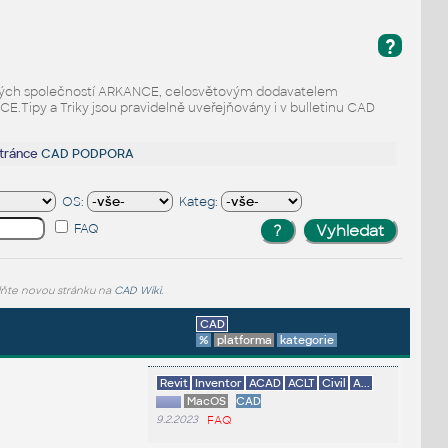
?
odaných společností ARKANCE, celosvětovým dodavatelem
Tipy a Triky jsou pravidelně uveřejňovány i v bulletinu CAD
stránce
CAD PODPORA
OS:
Kateg:
FAQ
lňte novou stránku na
CAD Wiki
.
CAD
%
platforma
kategorie
Revit
Inventor
ACAD
ACLT
Civil
A...
MacOS
CAD
9.2.2023
FAQ