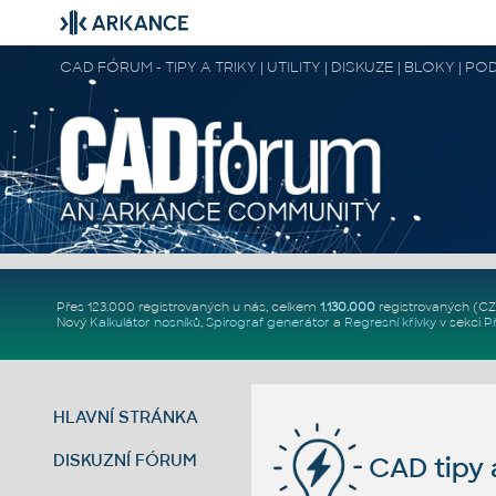
CAD FÓRUM - TIPY A TRIKY | UTILITY | DISKUZE | BLOKY |
Přes 123.000 registrovaných u nás, celkem
1.130.000
registrovaných (C
Nový
Kalkulátor nosníků
,
Spirograf generátor
a
Regresní křivky
v sekci
P
HLAVNÍ STRÁNKA
DISKUZNÍ FÓRUM
CAD tipy a