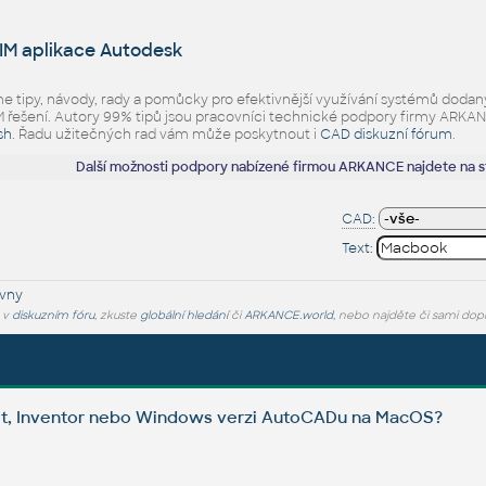
IM aplikace Autodesk
eme tipy, návody, rady a pomůcky pro efektivnější využívání systémů d
ešení. Autory 99% tipů jsou pracovníci technické podpory firmy ARKANCE.
sh
. Řadu užitečných rad vám může poskytnout i
CAD diskuzní fórum
.
Další možnosti podpory nabízené firmou ARKANCE najdete na 
CAD:
Text:
vny
e v
diskuzním fóru
, zkuste
globální hledání
či
ARKANCE.world
, nebo najděte či sami dop
it, Inventor nebo Windows verzi AutoCADu na MacOS?