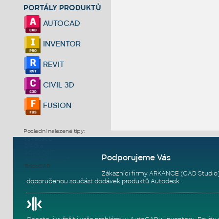
PORTÁLY PRODUKTŮ
AUTOCAD
INVENTOR
REVIT
CIVIL 3D
FUSION
Poslední nalezené tipy:
tisk acadu
DIAG a
ACAD 2017
Podporujeme Vás
Autocad 2000LT
BricsCAD
Zákazníci firmy ARKANCE (CAD Studio)
doporučenou součást dodávek produktů Autodesk.