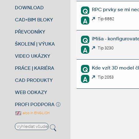
DOWNLOAD
RPC prvky se mi neo
Q
Tip 6882
CAD+BIM BLOKY
A
PŘEVODNÍKY
iMíša - konfigurovat
Q
ŠKOLENÍ | VÝUKA
Tip 3230
A
VIDEO UKÁZKY
Kde vzít 3D model č
PRÁCE | KARIÉRA
Q
Tip 2053
A
CAD PRODUKTY
WEB ODKAZY
PROFI PODPORA
ⓘ
also in ENGLISH