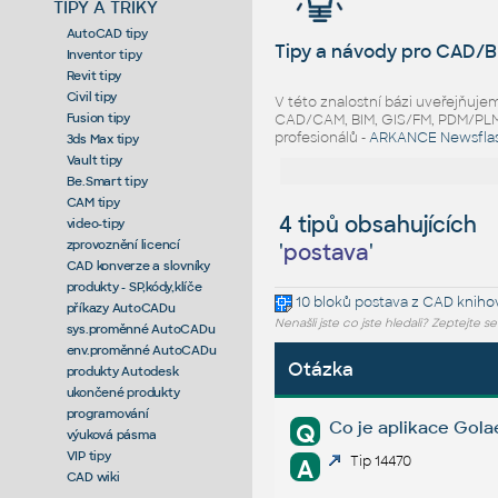
TIPY A TRIKY
AutoCAD tipy
Tipy a návody pro CAD/B
Inventor tipy
Revit tipy
Civil tipy
V této znalostní bázi uveřejňuj
Fusion tipy
CAD/CAM, BIM, GIS/FM, PDM/PLM ř
profesionálů -
ARKANCE Newsfla
3ds Max tipy
Vault tipy
Be.Smart tipy
CAM tipy
4 tipů obsahujících
video-tipy
zprovoznění licencí
'
postava
'
CAD konverze a slovníky
produkty - SP,kódy,klíče
10 bloků
postava
z CAD kniho
příkazy AutoCADu
Nenašli jste co jste hledali? Zeptejte s
sys.proměnné AutoCADu
env.proměnné AutoCADu
Otázka
produkty Autodesk
ukončené produkty
programování
Co je aplikace Gola
Q
výuková pásma
VIP tipy
Tip 14470
A
CAD wiki