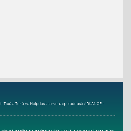
h Tipů a Triků na
Helpdesk serveru
společnosti ARKANCE -