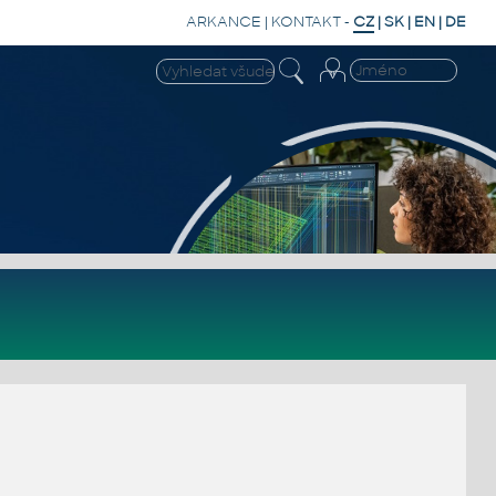
ARKANCE
|
KONTAKT
-
CZ
|
SK
|
EN
|
DE