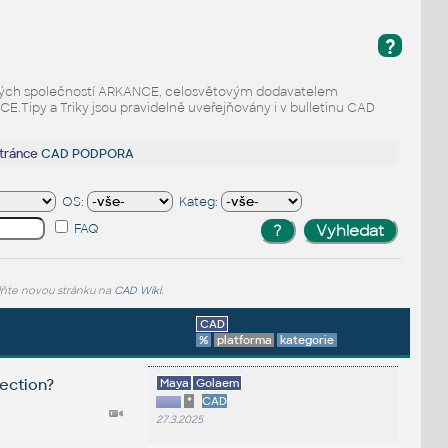
?
odaných společností ARKANCE, celosvětovým dodavatelem
Tipy a Triky jsou pravidelně uveřejňovány i v bulletinu CAD
stránce
CAD PODPORA
OS:
Kateg:
FAQ
lňte novou stránku na
CAD Wiki
.
CAD
%
platforma
kategorie
ection?
Maya
Golaem
*
CAD
27.3.2025