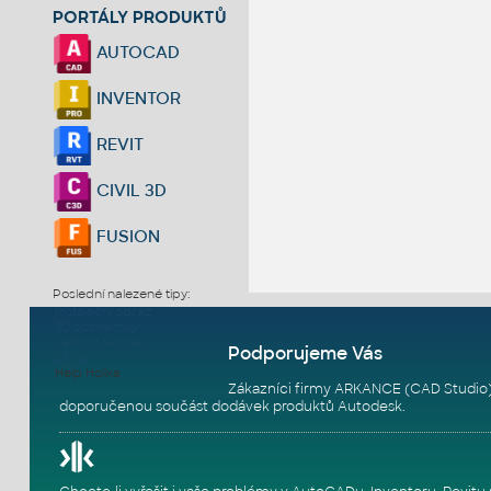
PORTÁLY PRODUKTŮ
AUTOCAD
INVENTOR
REVIT
CIVIL 3D
FUSION
Poslední nalezené tipy:
Instalační obraz
3D poznámky
Velikost kamery
Podporujeme Vás
SP1 a
Help Holixa
Zákazníci firmy ARKANCE (CAD Studio)
doporučenou součást dodávek produktů Autodesk.