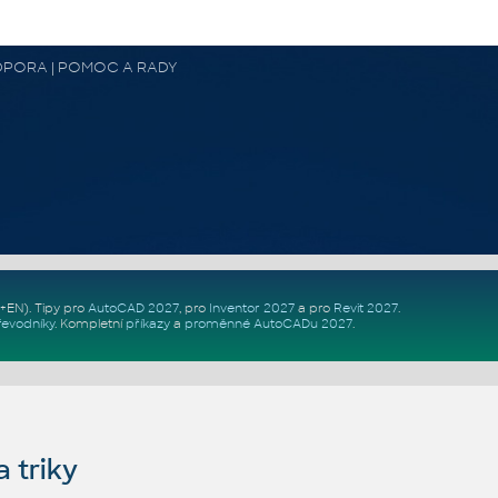
 PODPORA | POMOC A RADY
Z+EN)
. Tipy pro
AutoCAD 2027
, pro
Inventor 2027
a pro
Revit 2027
.
řevodníky
.
Kompletní
příkazy
a
proměnné AutoCADu 2027
.
 triky