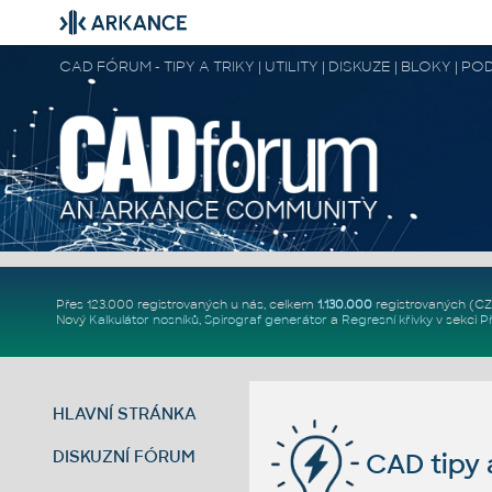
CAD FÓRUM - TIPY A TRIKY | UTILITY | DISKUZE | BLOKY |
Přes 123.000 registrovaných u nás, celkem
1.130.000
registrovaných (C
Nový
Kalkulátor nosníků
,
Spirograf generátor
a
Regresní křivky
v sekci
P
HLAVNÍ STRÁNKA
DISKUZNÍ FÓRUM
CAD tipy a