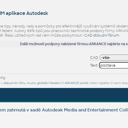
IM aplikace Autodesk
eme tipy, návody, rady a pomůcky pro efektivnější využívání systémů d
ešení. Autory 99% tipů jsou pracovníci technické podpory firmy ARKANCE.
sh
. Řadu užitečných rad vám může poskytnout i
CAD diskuzní fórum
.
Další možnosti podpory nabízené firmou ARKANCE najdete na 
CAD:
Text:
vny
e v
diskuzním fóru
, zkuste
globální hledání
či
ARKANCE.world
, nebo najděte či sami dop
em zahrnutá v sadě Autodesk Media and Entertainment Coll