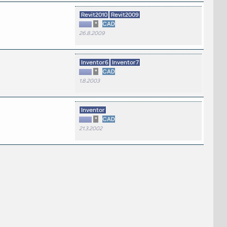
Revit2010
Revit2009
*
CAD
26.8.2009
Inventor6
Inventor7
*
CAD
1.8.2003
Inventor
*
CAD
21.3.2002