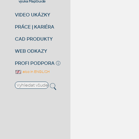
výuka MapGuide
VIDEO UKÁZKY
PRÁCE | KARIÉRA
CAD PRODUKTY
WEB ODKAZY
PROFI PODPORA
ⓘ
also in ENGLISH