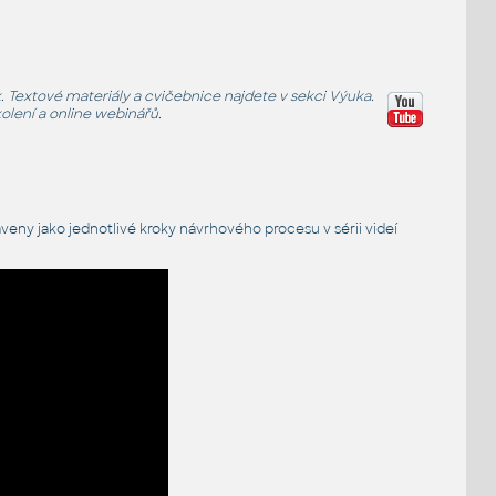
 Textové materiály a cvičebnice najdete v sekci
Výuka
.
olení
a online webinářů.
aveny jako jednotlivé kroky
návrhového procesu
v sérii videí