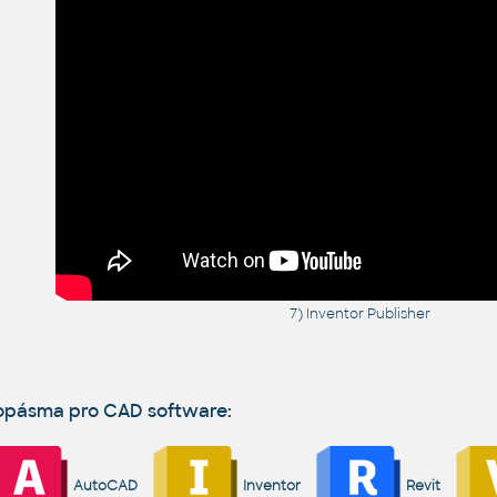
7) Inventor Publisher
opásma pro CAD software:
AutoCAD
Inventor
Revit