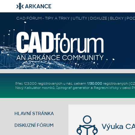
CAD FÓRUM - TIPY A TRIKY | UTILITY | DISKUZE | BLOKY |
Přes 123.000 registrovaných u nás, celkem
1.130.000
registrovaných (C
Nový
Kalkulátor nosníků
,
Spirograf generátor
a
Regresní křivky
v sekci
P
HLAVNÍ STRÁNKA
Výuka CAD
DISKUZNÍ FÓRUM