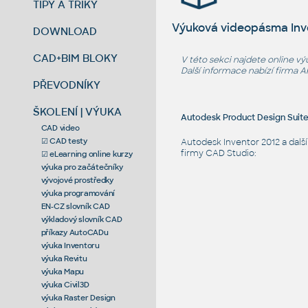
TIPY A TRIKY
Výuková videopásma Inv
DOWNLOAD
CAD+BIM BLOKY
V této sekci najdete online v
Další informace nabízí firma 
PŘEVODNÍKY
ŠKOLENÍ | VÝUKA
Autodesk Product Design Suit
CAD video
☑ CAD testy
Autodesk Inventor 2012 a další
firmy CAD Studio:
☑ eLearning online kurzy
výuka pro začátečníky
vývojové prostředky
výuka programování
EN-CZ slovník CAD
výkladový slovník CAD
příkazy AutoCADu
výuka Inventoru
výuka Revitu
výuka Mapu
výuka Civil3D
výuka Raster Design