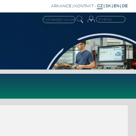
ARKANCE
|
KONTAKT
-
CZ
|
SK
|
EN
|
DE