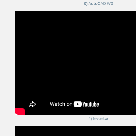
3) AutoCAD WS
4) Inventor