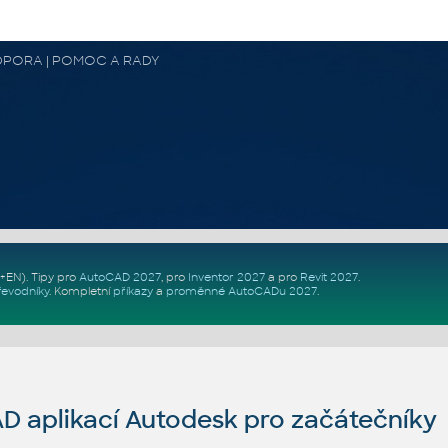
 PODPORA | POMOC A RADY
Z+EN)
. Tipy pro
AutoCAD 2027
, pro
Inventor 2027
a pro
Revit 2027
.
řevodníky
.
Kompletní
příkazy
a
proměnné AutoCADu 2027
.
 aplikací Autodesk pro začátečníky