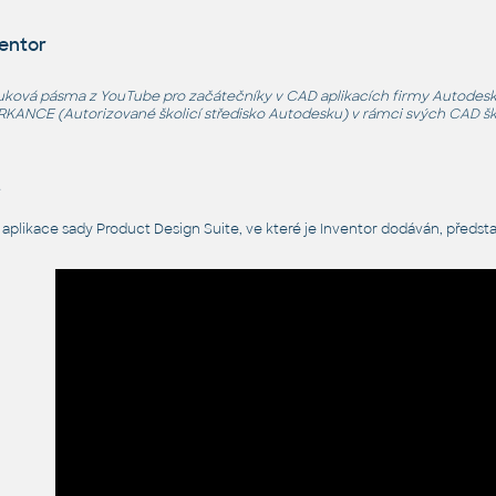
entor
ýuková pásma z YouTube pro začátečníky v CAD aplikacích firmy Autodesk.
ARKANCE (Autorizované školicí středisko Autodesku) v rámci svých
CAD šk
e
 aplikace sady Product Design Suite, ve které je Inventor dodáván, předst