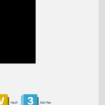
Vault
3ds Max