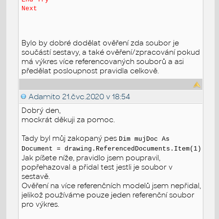
Next
Bylo by dobré dodělat ověření zda soubor je
součástí sestavy, a také ověření/zpracování pokud
má výkres více referencovaných souborů a asi
předělat posloupnost pravidla celkově.
Adamito
21.čvc.2020 v 18:54
Dobrý den,
mockrát děkuji za pomoc.
Tady byl můj zakopaný pes
Dim
mujDoc
As
Document
=
drawing
.
ReferencedDocuments
.
Item
(1)
Jak píšete níže, pravidlo jsem poupravil,
popřehazoval a přidal test jestli je soubor v
sestavě.
Ověření na více referenčních modelů jsem nepřidal,
jelikož používáme pouze jeden referenční soubor
pro výkres.