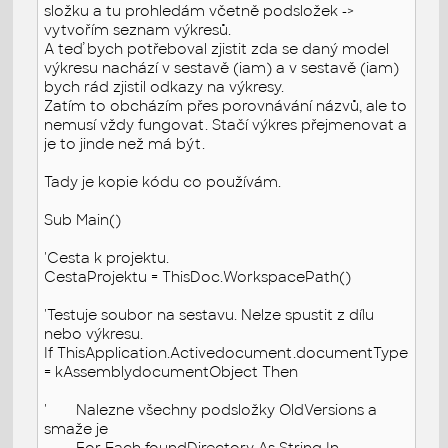
složku a tu prohledám včetně podsložek ->
vytvořím seznam výkresů.
A teď bych potřeboval zjistit zda se daný model
výkresu nachází v sestavě (iam) a v sestavě (iam)
bych rád zjistil odkazy na výkresy.
Zatím to obcházím přes porovnávání názvů, ale to
nemusí vždy fungovat. Stačí výkres přejmenovat a
je to jinde než má být.
Tady je kopie kódu co používám.
Sub Main()
'Cesta k projektu.
CestaProjektu = ThisDoc.WorkspacePath()
'Testuje soubor na sestavu. Nelze spustit z dílu
nebo výkresu.
If ThisApplication.Activedocument.documentType
= kAssemblydocumentObject Then
'
Nalezne všechny podsložky OldVersions a
smaže je
For Each foundDirectory As String In