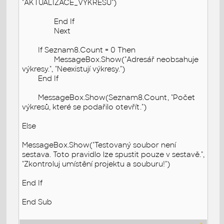
"AKTUALIZACE_VÝKRESU")
End If
Next
If Seznam8.Count = 0 Then
MessageBox.Show("Adresář neobsahuje
výkresy.", "Neexistují výkresy.")
End If
MessageBox.Show(Seznam8.Count, "Počet
výkresů, které se podařilo otevřít.")
Else
MessageBox.Show("Testovaný soubor není
sestava. Toto pravidlo lze spustit pouze v sestavě.",
"Zkontroluj umístění projektu a souburu!")
End If
End Sub