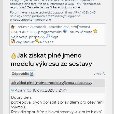
Zaregistrujte se nebo se přihlašte a zašlete váš příspěvek do
odpovídajícího fóra. Viz další informace o
CAD Fóru
. Nechcete se
registrovat? Zeptejte se v naší
Facebook poradně
.
Fórum nenahrazuje technický support firmy ARKANCE (CAD
Studio) - přímá podpora pro zákazníky funguje na
emea.support.arkance.world
Fórum
>
Autodesk - stavebnictví, strojírenství,
CAD/GIS
>
CAD programování
Fórum Témata
Nejnovější příspěvky
Najít
Registrovat
Přihlásit
Jak získat plné jméno
modelu výkresu ze sestavy
archiv
Odpovědět
Jak získat plné jméno modelu výkresu ze sestavy
Adamito
16.čvc.2020 v 21:41
Dobrý den,
potřeboval bych poradit s pravidlem pro otevírání
výkresů.
Pravidlo spouštím z hlavní sestavy -> zjistím hlavní