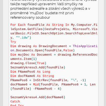
takže například upravením Vaší smyčky na
prohledání adresáře a získání všech výkresů a v
proměnné 'mujDoc' budete mit prvni
referencovany soubour
For
Each
foundFile
As
String
In
My
.
Computer
.
Fi
leSystem
.
GetFiles
(
CestaProjektu
,
Microsoft
.
Vis
ualBasic
.
FileIO
.
SearchOption
.
SearchTopLevelOnl
y
,
"*.idw"
Try
Dim
drawing
As
DrawingDocument
=
ThisApplicati
on
.
Documents
.
Open
(
foundFile
,
False
Dim
mujDoc
As
Document
=
drawing
.
ReferencedDoc
uments
.
Item
drawing
.
Close
(
True
SeznamVykresu3
.
Add
(
foundFile
Dim
FNamePos6
As
Long
Dim
docFName6
As
String
FNamePos6
=
InStrRev
(
foundFile
,
"\"
docFName6
=
Mid
(
foundFile
,
FNamePos6
+ 1,
Len
(
foundFile
) -
FNamePos6
- 4)
SeznamVykresu4
.
Add
(
docFName6
Catch
End
Try