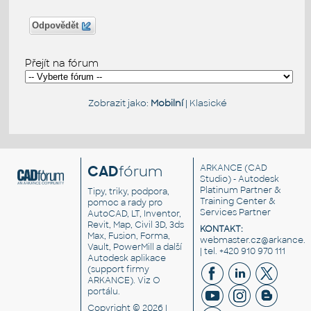
Odpovědět
Přejít na fórum
Zobrazit jako:
Mobilní
|
Klasické
CAD
fórum
ARKANCE
(CAD
Studio) - Autodesk
Platinum Partner &
Tipy, triky, podpora,
Training Center &
pomoc a rady pro
Services Partner
AutoCAD, LT, Inventor,
Revit, Map, Civil 3D, 3ds
KONTAKT:
Max, Fusion, Forma,
webmaster.cz@arkance.w
Vault, PowerMill a další
| tel. +420 910 970 111
Autodesk aplikace
(support firmy
ARKANCE). Viz
O
portálu
.
Copyright © 2026 |