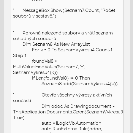
'
MessageBox.Show(Seznam7.Count, "Počet
souborů v sestavě.")
'
Porovná nalezené soubory a vrátí seznam
schodných souborů
Dim Seznam8 As New ArrayList
For k = 0 To SeznamVykresu4.Count-1
Step 1
foundVal8 =
MultiValue.FindValue(Seznam7, "=",
SeznamVykresu4(k))
If Len(foundVal8) <> 0 Then
Seznam8.add(SeznamVykresu4(k))
'
Otevře všechny výkresy aktivních
součástí.
Dim odoc As Drawingdocument =
ThisApplication.Documents.Open(SeznamVykresu3(k),
True)
auto = iLogicVb.Automation
auto.RunExternalRule(odoc,