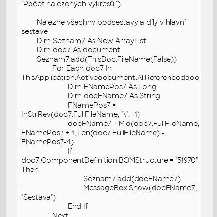
"Počet nalezených výkresů.")
'
Nalezne všechny podsestavy a díly v hlavní
sestavě
Dim Seznam7 As New ArrayList
Dim doc7 As document
Seznam7.add(ThisDoc.FileName(False))
For Each doc7 In
ThisApplication.Activedocument.AllReferenceddocume
Dim FNamePos7 As Long
Dim docFName7 As String
FNamePos7 =
InStrRev(doc7.FullFileName, "\", -1)
docFName7 = Mid(doc7.FullFileName,
FNamePos7 + 1, Len(doc7.FullFileName) -
FNamePos7-4)
If
doc7.ComponentDefinition.BOMStructure = "51970"
Then
Seznam7.add(docFName7)
'
MessageBox.Show(docFName7,
"Sestava")
End If
Next