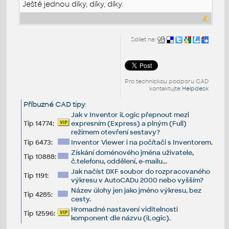
Ještě jednou díky, díky, díky.
Sdílet na:
Pro technickou podporu CAD
kontaktujte
Helpdesk
Příbuzné CAD tipy
:
Jak v Inventor iLogic přepnout mezi
Tip 14774:
expresním (Express) a plným (Full)
režimem otevření sestavy?
Tip 6473:
Inventor Viewer i na počítači s Inventorem.
Získání doménového jména uživatele,
Tip 10888:
č.telefonu, oddělení, e-mailu...
Jak načíst DXF soubor do rozpracovaného
Tip 1191:
výkresu v AutoCADu 2000 nebo vyšším?
Název úlohy jen jako jméno výkresu, bez
Tip 4285:
cesty.
Hromadné nastavení viditelnosti
Tip 12596:
komponent dle názvu (iLogic).