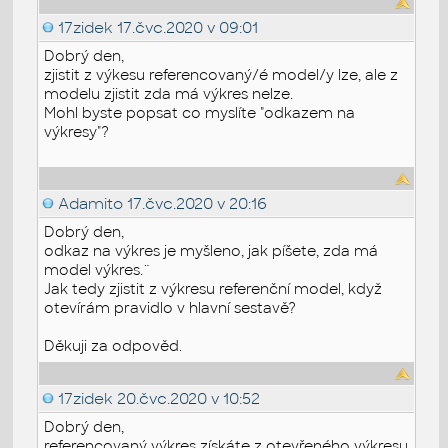
17zidek
17.čvc.2020 v 09:01
Dobrý den,
zjistit z výkesu referencovaný/é model/y lze, ale z
modelu zjistit zda má výkres nelze.
Mohl byste popsat co myslíte "odkazem na
výkresy"?
Adamito
17.čvc.2020 v 20:16
Dobrý den,
odkaz na výkres je myšleno, jak píšete, zda má
model výkres.¨
Jak tedy zjistit z výkresu referenční model, když
otevírám pravidlo v hlavní sestavě?
Děkuji za odpověd.
17zidek
20.čvc.2020 v 10:52
Dobrý den,
referencovaný výkres získáte z otevřeného výkresu