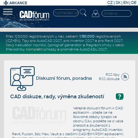
CZ
|
SK
|
EN
|
DE
Přes 123.000 registrovaných u nás, celkem
1.130.000
registrovaných
(CZ+EN)
. Tipy pro
AutoCAD 2027
, pro
Inventor 2027
a pro
Revit 2027
.
Nový
Kalkulátor nosníků
,
Spirograf generátor
a
Regresní křivky
v sekci
Převodníky
.
Kompletní
příkazy
a
proměnné AutoCADu 2027
.
RSS tipy
Diskuzní fórum, poradna
RSS diskuze
?
CAD diskuze, rady, výměna zkušeností
Veřejné diskuzní fórum k CAD
aplikacím - ptejte se na
libovolné otázky týkající se
oboru CAx, podělte se o vaše
znalosti a zkušenosti s
programy AutoCAD, Inventor,
Revit, Fusion, 3ds Max, Vault a s dalšími CAD/BIM/PDM aplikacemi.