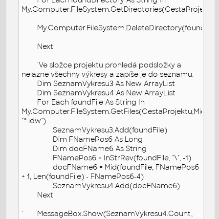
My.Computer.FileSystem.GetDirectories(CestaProjektu,Fi
My.Computer.FileSystem.DeleteDirectory(foundDirec
Next
'Ve složce projektu prohledá podsložky a
nelazne všechny výkresy a zapíše je do seznamu.
Dim SeznamVykresu3 As New ArrayList
Dim SeznamVykresu4 As New ArrayList
For Each foundFile As String In
My.Computer.FileSystem.GetFiles(CestaProjektu,Microsof
"*.idw")
SeznamVykresu3.Add(foundFile)
Dim FNamePos6 As Long
Dim docFName6 As String
FNamePos6 = InStrRev(foundFile, "\", -1)
docFName6 = Mid(foundFile, FNamePos6
+ 1, Len(foundFile) - FNamePos6-4)
SeznamVykresu4.Add(docFName6)
Next
'
MessageBox.Show(SeznamVykresu4.Count,