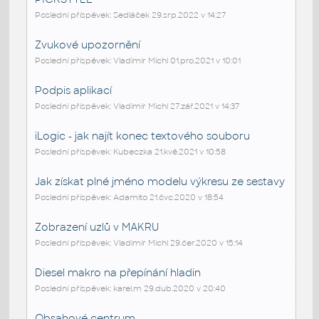
Poslední příspěvek: Sedláček 29.srp.2022 v 14:27
Zvukové upozornění
Poslední příspěvek: Vladimír Michl 01.pro.2021 v 10:01
Podpis aplikací
Poslední příspěvek: Vladimír Michl 27.zář.2021 v 14:37
iLogic - jak najít konec textového souboru
Poslední příspěvek: Kubeczka 21.kvě.2021 v 10:58
Jak získat plné jméno modelu výkresu ze sestavy
Poslední příspěvek: Adamito 21.čvc.2020 v 18:54
Zobrazení uzlů v MAKRU
Poslední příspěvek: Vladimír Michl 29.čer.2020 v 15:14
Diesel makro na přepínání hladin
Poslední příspěvek: karel.m 29.dub.2020 v 20:40
Obsahové centrum