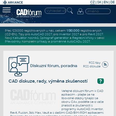
CZ
|
SK
|
EN
|
DE
Přes 123.000 registrovaných u nás, celkem
1.130.000
registrovaných
(CZ+EN)
. Tipy pro
AutoCAD 2027
, pro
Inventor 2027
a pro
Revit 2027
.
Nový
Kalkulátor nosníků
,
Spirograf generátor
a
Regresní křivky
v sekci
Převodníky
.
Kompletní
příkazy
a
proměnné AutoCADu 2027
.
RSS tipy
Diskuzní fórum, poradna
RSS diskuze
?
CAD diskuze, rady, výměna zkušeností
Veřejné diskuzní fórum k CAD
aplikacím - ptejte se na
libovolné otázky týkající se
oboru CAx, podělte se o vaše
znalosti a zkušenosti s
programy AutoCAD, Inventor,
Revit, Fusion, 3ds Max, Vault a s dalšími CAD/BIM/PDM aplikacemi.