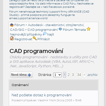
Zaregistrujte se nebo se přihlašte a zašlete váš příspěvek do
odpovídajícího fóra. Viz další informace o
CAD Fóru
. Nechcete se
registrovat? Zeptejte se v naší
Facebook poradně
.
Fórum nenahrazuje technický support firmy ARKANCE (CAD
Studio) - přímá podpora pro zákazníky funguje na
emea.support.arkance.world
Fórum
>
Autodesk - stavebnictví, strojírenství,
CAD/GIS
>
CAD programování
Fórum Témata
Nejnovější příspěvky
Najít
Registrovat
Přihlásit
CAD programování
Otázky programování - nadstavby a utility pro CAD
a GIS aplikace Autodesk (VBA, AutoLISP, ARX/C++,
.Net, JavaScript, Python, MEL...)
Stránka
1
2
3
34
>
archiv
Nové téma
Oznámení
Než pošlete dotaz k programování
Poslední příspěvek: Vladimír Michl 24.srp.2005 v 15:46