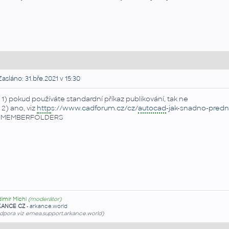
asláno: 31.bře.2021 v 15:30
 1) pokud používáte standardní příkaz publikování, tak ne
 2) ano, viz
http
s://www.cadforum.cz/cz/
autocad
-jak-snadno-predna
EMEMBERFOLDERS
dimír Michl
(moderátor)
KANCE CZ
-
arkance.world
dpora viz emea.support.arkance.world)