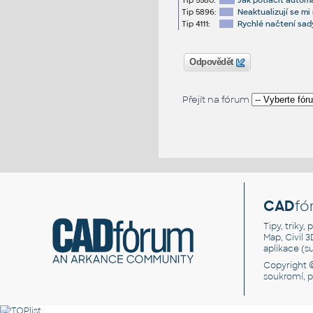
Tip 5580:
Jak potlačit automa
Tip 5896:
Neaktualizují se mi
Tip 4111:
Rychlé načtení sady
Odpovědět
Přejít na fórum
CAD
fó
Tipy, triky
Map, Civil 
aplikace (
Copyright 
soukromí, 