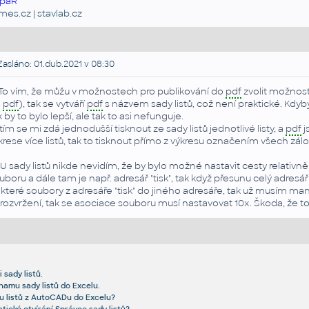
paR
emes.cz
|
stavlab.cz
asláno: 01.dub.2021 v 08:30
 To vím, že můžu v možnostech pro publikování do
pdf
zvolit možnost 
o
pdf
), tak se vytváří
pdf
s názvem sady listů, což není praktické. Kdy
k by to bylo lepší, ale tak to asi nefunguje.
tím se mi zdá jednodušší tisknout ze sady listů jednotlivé listy, a
pdf
j
krese více listů, tak to tisknout přímo z výkresu označením všech zál
 U sady listů nikde nevidím, že by bylo možné nastavit cesty relativně
uboru a dále tam je např. adresář "tisk", tak když přesunu celý adres
které soubory z adresáře "tisk" do jiného adresáře, tak už musím ma
 rozvržení, tak se asociace souboru musí nastavovat 10x. Škoda, že to
sady listů.
namu sady listů do Excelu.
u listů z AutoCADu do Excelu?