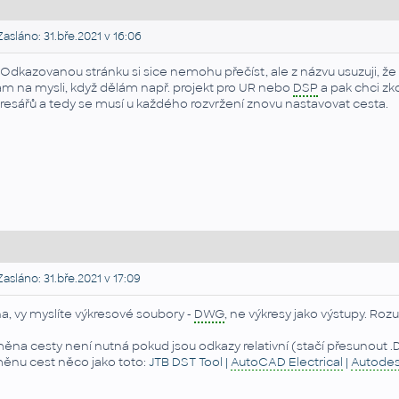
asláno: 31.bře.2021 v 16:06
 Odkazovanou stránku si sice nemohu přečíst, ale z názvu usuzuji, ž
m na mysli, když dělám např. projekt pro UR nebo
DSP
a pak chci zk
resářů a tedy se musí u každého rozvržení znovu nastavovat cesta.
asláno: 31.bře.2021 v 17:09
a, vy myslíte výkresové soubory -
DWG
, ne výkresy jako výstupy. Roz
ěna cesty není nutná pokud jsou odkazy relativní (stačí přesunout .
ěnu cest něco jako toto:
JTB DST Tool |
AutoCAD Electrical
|
Autode