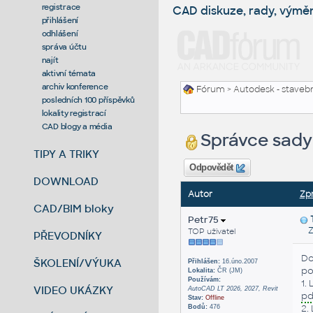
registrace
CAD diskuze, rady, výmě
přihlášení
odhlášení
správa účtu
najít
aktivní témata
archiv konference
Fórum
>
Autodesk - stavebni
posledních 100 příspěvků
lokality registrací
CAD blogy a média
Správce sady 
TIPY A TRIKY
Odpovědět
DOWNLOAD
Autor
Zp
CAD/BIM bloky
Petr75
Zas
TOP uživatel
PŘEVODNÍKY
Do
ŠKOLENÍ/VÝUKA
Přihlášen:
16.úno.2007
po
Lokalita:
ČR (JM)
Používám:
1.
VIDEO UKÁZKY
AutoCAD LT 2026, 2027, Revit
pd
Stav:
Offline
2.
Bodů:
476