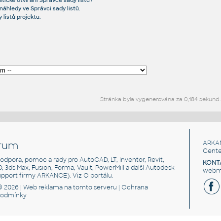
tické otvírání Správce sady listů?
 náhledy ve Správci sady listů.
 listů projektu.
Stránka byla vygenerována za 0,184 sekund.
rum
ARKA
Cente
, podpora, pomoc a rady pro AutoCAD, LT, Inventor, Revit,
KONT
3D, 3ds Max, Fusion, Forma, Vault, PowerMill a další Autodesk
webma
support firmy ARKANCE). Viz
O portálu
.
© 2026 |
Web reklama
na tomto serveru |
Ochrana
podmínky