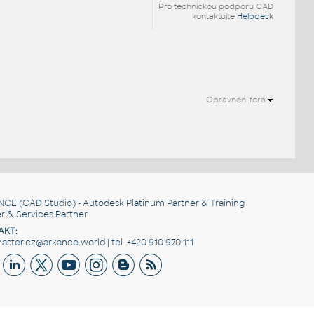
Pro technickou podporu CAD
kontaktujte
Helpdesk
Oprávnění fóra
NCE
(CAD Studio) - Autodesk Platinum Partner & Training
r & Services Partner
AKT:
ster.cz@arkance.world | tel. +420 910 970 111