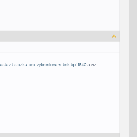
stavit-slozku-pro-vykreslovani-tisk-tip11840
a viz