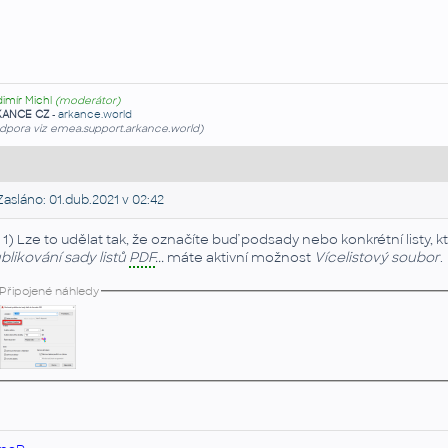
dimír Michl
(moderátor)
KANCE CZ
-
arkance.world
dpora viz emea.support.arkance.world)
asláno: 01.dub.2021 v 02:42
 1) Lze to udělat tak, že označíte buď podsady nebo konkrétní listy,
blikování sady listů
PDF
...
máte aktivní možnost
Vícelistový soubor
.
Připojené náhledy