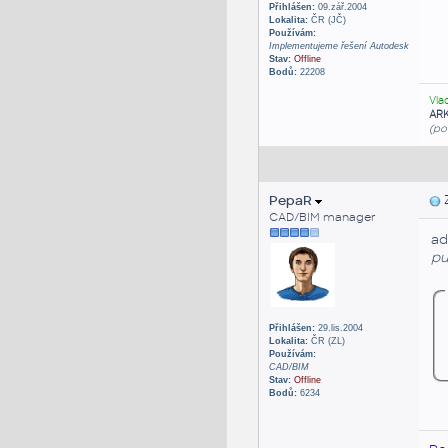
Přihlášen:
09.zář.2004
Lokalita:
ČR (JČ)
Používám:
Implementujeme řešení Autodesk
Stav:
Offline
Bodů:
22208
Vla
AR
(po
PepaR
Z
CAD/BIM manager
ad
pu
Přihlášen:
29.lis.2004
Lokalita:
ČR (ZL)
Používám:
CAD/BIM
Stav:
Offline
Bodů:
6234