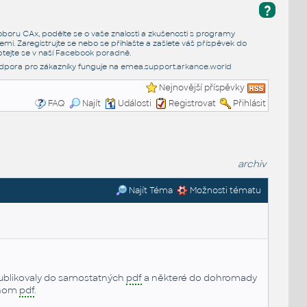
?
e oboru CAx, podělte se o vaše znalosti a zkušenosti s programy
emi. Zaregistrujte se nebo se přihlašte a zašlete váš příspěvek do
tejte se v naší
Facebook poradně
.
dpora pro zákazníky funguje na
emea.support.arkance.world
Nejnovější příspěvky
FAQ
Najít
Události
Registrovat
Přihlásit
archiv
Najít Téma
Možnosti tématu
publikovaly do samostatných
pdf
a některé do dohromady
ednom
pdf
.