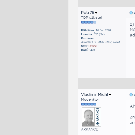
Petr75
Z
TOP uživatel
2)
Má
Přihlášen:
16.úno.2007
ad
Lokalita:
ČR (JM)
Používám:
AutoCAD LT 2026, 2027, Revit
Stav:
Offline
Bodů:
476
Vladimír Michl
Z
Moderátor
Ah
Zm
zm
ARKANCE