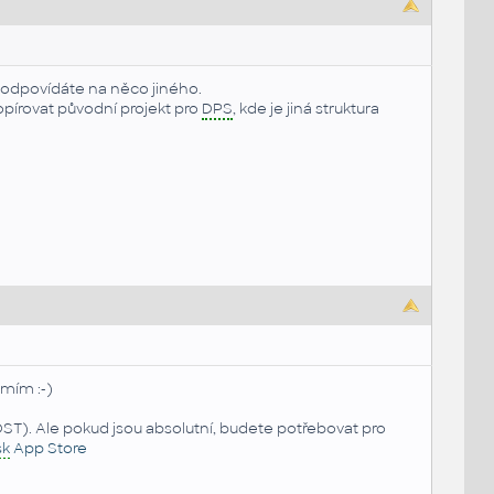
e odpovídáte na něco jiného.
opírovat původní projekt pro
DPS
, kde je jiná struktura
umím :-)
DST). Ale pokud jsou absolutní, budete potřebovat pro
sk
App Store