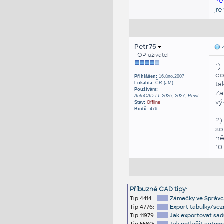
Pe
jr
Petr75
Z
TOP uživatel
1)
d
Přihlášen:
16.úno.2007
ta
Lokalita:
ČR (JM)
Používám:
Za
AutoCAD LT 2026, 2027, Revit
vý
Stav:
Offline
Bodů:
476
2)
so
ně
10
Příbuzné CAD tipy
:
Tip 4414:
Zámečky ve Správci 
Tip 4776:
Export tabulky/sez
Tip 11979:
Jak exportovat sad