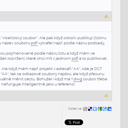
"vícelistový soubor". Ale pak když cokoliv publikuji (tisknu
by název souboru
pdf
vytvářel např. podle názvu podsady,
sou pojmenované podle názvu listu a když mám ve
ožek rozvržení, které chci mít v jednom
pdf
a to publikovat.
. Ale když mám např. projekt v adresáři "AA", kde je DST
ář "AA", tak se odkazové soubory najdou, ale když přesunu
nuálně měnit cestu. Bohužel i když má 1
dwg
soubor třeba
 nefunguje inteligentně jako u referencí.
Sdílet na: