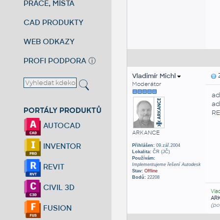
PRÁCE, MÍSTA
CAD PRODUKTY
WEB ODKAZY
PROFI PODPORA
ⓘ
Vladimír Michl
Z
Moderátor
ad
ad
PORTÁLY PRODUKTŮ
R
AUTOCAD
ARKANCE
INVENTOR
Přihlášen:
09.zář.2004
Lokalita:
ČR (JČ)
Používám:
Implementujeme řešení Autodesk
REVIT
Stav:
Offline
Bodů:
22208
CIVIL 3D
Vla
AR
(po
FUSION