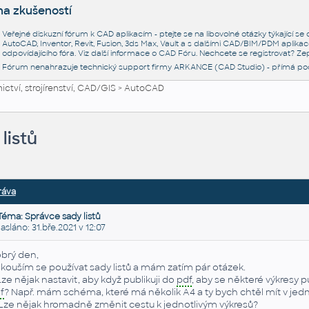
na zkušeností
Veřejné diskuzní fórum k CAD aplikacím - ptejte se na libovolné otázky týkající s
AutoCAD, Inventor, Revit, Fusion, 3ds Max, Vault a s dalšími CAD/BIM/PDM aplikac
odpovídajícího fóra. Viz další informace o
CAD Fóru
. Nechcete se registrovat? Zep
Fórum nenahrazuje technický support firmy ARKANCE (CAD Studio) - přímá po
ctví, strojírenství, CAD/GIS
>
AutoCAD
listů
ráva
Téma: Správce sady listů
láno: 31.bře.2021 v 12:07
brý den,
kouším se používat sady listů a mám zatím pár otázek.
 Lze nějak nastavit, aby když publikuji do
pdf
, aby se některé výkresy 
f
? Např. mám schéma, které má několik A4 a ty bych chtěl mít v j
 Lze nějak hromadně změnit cestu k jednotlivým výkresů?