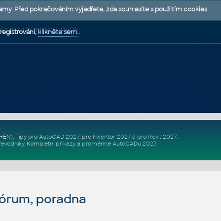
lamy. Před pokračováním vyjadřete, zda souhlasíte s použitím cookies.
 PODPORA | POMOC A RADY
registrováni,
klikněte sem.
.
Z+EN)
. Tipy pro
AutoCAD 2027
, pro
Inventor 2027
a pro
Revit 2027
.
řevodníky
.
Kompletní
příkazy
a
proměnné AutoCADu 2027
.
fórum, poradna