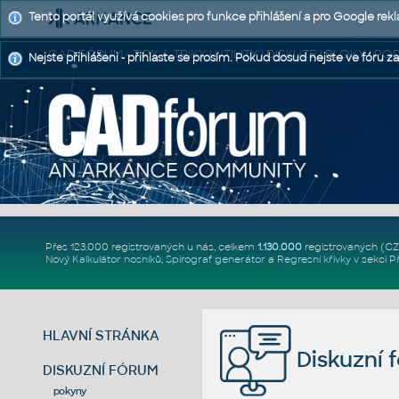
Tento portál využívá cookies pro funkce přihlášení a pro Google rek
CAD FÓRUM - TIPY A TRIKY | UTILITY | DISKUZE | BLOKY |
Nejste přihlášeni - přihlaste se prosím. Pokud dosud nejste ve fóru za
Přes 123.000 registrovaných u nás, celkem
1.130.000
registrovaných (C
Nový
Kalkulátor nosníků
,
Spirograf generátor
a
Regresní křivky
v sekci
P
HLAVNÍ STRÁNKA
Diskuzní 
DISKUZNÍ FÓRUM
pokyny