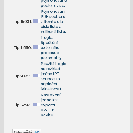
pojmenované
podle revize.
Pojmenování
PDF souborů
Tip 15031:
z Revitu dle
čísla listu a
velikosti listu.
iLogic:
Spuštění
Tip 11550:
externího
procesu s
parametry
Použití iLogic
na rozklad
jména IPT
Tip 9341:
souboru a
naplnění
iVlastností.
Nastavení
jednotek
Tip 5214:
exportu
DWG z
Revitu.
Odpovědět