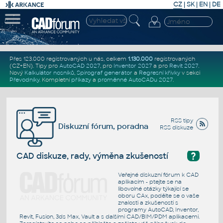
CZ
|
SK
|
EN
|
DE
Přes 123.000 registrovaných u nás, celkem
1.130.000
registrovaných
(CZ+EN)
. Tipy pro
AutoCAD 2027
, pro
Inventor 2027
a pro
Revit 2027
.
Nový
Kalkulátor nosníků
,
Spirograf generátor
a
Regresní křivky
v sekci
Převodníky
.
Kompletní
příkazy
a
proměnné AutoCADu 2027
.
RSS tipy
Diskuzní fórum, poradna
RSS diskuze
?
CAD diskuze, rady, výměna zkušeností
Veřejné diskuzní fórum k CAD
aplikacím - ptejte se na
libovolné otázky týkající se
oboru CAx, podělte se o vaše
znalosti a zkušenosti s
programy AutoCAD, Inventor,
Revit, Fusion, 3ds Max, Vault a s dalšími CAD/BIM/PDM aplikacemi.