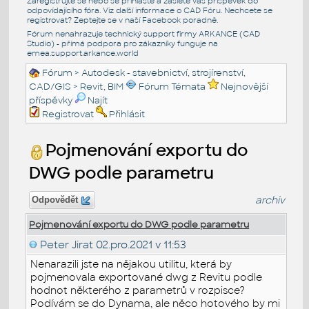
Zaregistrujte se nebo se přihlašte a zašlete váš příspěvek do
odpovídajícího fóra. Viz další informace o
CAD Fóru
. Nechcete se
registrovat? Zeptejte se v naší
Facebook poradně
.
Fórum nenahrazuje technický support firmy ARKANCE (CAD
Studio) - přímá podpora pro zákazníky funguje na
emea.support.arkance.world
Fórum
>
Autodesk - stavebnictví, strojírenství,
CAD/GIS
>
Revit, BIM
Fórum Témata
Nejnovější
příspěvky
Najít
Registrovat
Přihlásit
Pojmenování exportu do
DWG podle parametru
archiv
Odpovědět
Pojmenování exportu do DWG podle parametru
Peter Jirat
02.pro.2021 v 11:53
Nenarazili jste na nějakou utilitu, která by
pojmenovala exportované dwg z Revitu podle
hodnot některého z parametrů v rozpisce?
Podívám se do Dynama, ale něco hotového by mi