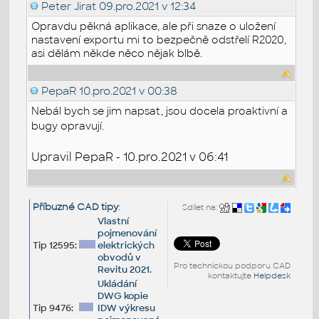
Peter Jirat
09.pro.2021 v 12:34
Opravdu pěkná aplikace, ale při snaze o uložení
nastavení exportu mi to bezpečně odstřelí R2020,
asi dělám někde něco nějak blbě.
PepaR
10.pro.2021 v 00:38
Nebál bych se jim napsat, jsou docela proaktivní a
bugy opravují.
Upravil PepaR - 10.pro.2021 v 06:41
Příbuzné CAD tipy
:
Sdílet na:
Vlastní
pojmenování
Tip 12595:
elektrických
obvodů v
Pro technickou podporu CAD
Revitu 2021.
kontaktujte
Helpdesk
Ukládání
DWG kopie
Tip 9476:
IDW výkresu