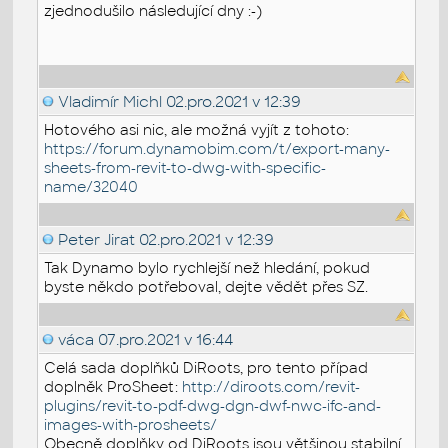
zjednodušilo následující dny :-)
Vladimír Michl
02.pro.2021 v 12:39
Hotového asi nic, ale možná vyjít z tohoto:
https://forum.dynamobim.com/t/export-many-
sheets-from-revit-to-dwg-with-specific-
name/32040
Peter Jirat
02.pro.2021 v 12:39
Tak Dynamo bylo rychlejší než hledání, pokud
byste někdo potřeboval, dejte vědět přes SZ.
váca
07.pro.2021 v 16:44
Celá sada doplňků DiRoots, pro tento případ
doplněk ProSheet:
http://diroots.com/revit-
plugins/revit-to-pdf-dwg-dgn-dwf-nwc-ifc-and-
images-with-prosheets/
Obecně doplňky od DiRoots jsou většinou stabilní