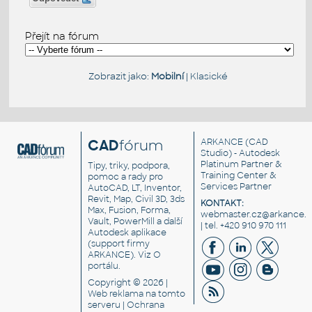
Přejít na fórum
Zobrazit jako:
Mobilní
|
Klasické
CAD
fórum
ARKANCE
(CAD
Studio) - Autodesk
Platinum Partner &
Tipy, triky, podpora,
Training Center &
pomoc a rady pro
Services Partner
AutoCAD, LT, Inventor,
Revit, Map, Civil 3D, 3ds
KONTAKT:
Max, Fusion, Forma,
webmaster.cz@arkance.w
Vault, PowerMill a další
| tel. +420 910 970 111
Autodesk aplikace
(support firmy
ARKANCE). Viz
O
portálu
.
Copyright © 2026 |
Web reklama
na tomto
serveru |
Ochrana