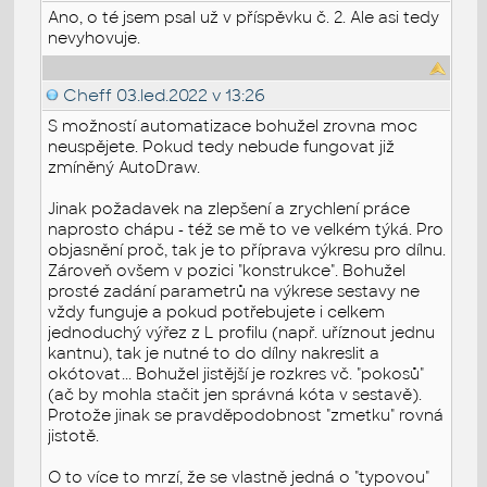
Ano, o té jsem psal už v příspěvku č. 2. Ale asi tedy
nevyhovuje.
Cheff
03.led.2022 v 13:26
S možností automatizace bohužel zrovna moc
neuspějete. Pokud tedy nebude fungovat již
zmíněný AutoDraw.
Jinak požadavek na zlepšení a zrychlení práce
naprosto chápu - též se mě to ve velkém týká. Pro
objasnění proč, tak je to příprava výkresu pro dílnu.
Zároveň ovšem v pozici "konstrukce". Bohužel
prosté zadání parametrů na výkrese sestavy ne
vždy funguje a pokud potřebujete i celkem
jednoduchý výřez z L profilu (např. uříznout jednu
kantnu), tak je nutné to do dílny nakreslit a
okótovat... Bohužel jistější je rozkres vč. "pokosů"
(ač by mohla stačit jen správná kóta v sestavě).
Protože jinak se pravděpodobnost "zmetku" rovná
jistotě.
O to více to mrzí, že se vlastně jedná o "typovou"