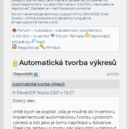
Zaregistrujte se nebo se přihlašte a zašlete váš příspěvek do
odpovídajícího fóra. Viz další informace o
CAD Fóru
. Nechcete se
registrovat? Zeptejte se v naší
Facebook poradně
.
Fórum nenahrazuje technický support firmy ARKANCE (CAD
Studio) - přímá podpora pro zákazníky funguje na
emea.support.arkance.world
Fórum
>
Autodesk - stavebnictví, strojírenství,
CAD/GIS
>
Inventor
Fórum Témata
Nejnovější
příspěvky
Najít
Registrovat
Přihlásit
Automatická tvorba výkresů
archiv
Odpovědět
Automatická tvorba výkresů
Pavel129
14.pro.2021 v 13:27
Dobrý den,
chtěl bych se poptat, zda je možné do Inventoru
implementovat automatickou tvorbu výrobních
výkresů a kót jako je tomu například u Advance
Steel (ze sestavy si mohu pár kliknutími vytáhnout