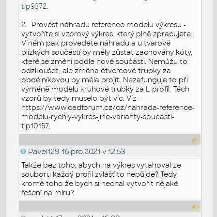
tip9372
.
2.
Provést náhradu reference modelu výkresu -
vytvoříte si vzorový výkres, který plně zpracujete.
V něm pak provedete náhradu a u tvarově
blízkých součástí by měly zůstat zachovány kóty,
které se změní podle nové součásti. Nemůžu to
odzkoušet, ale změna čtvercové trubky za
obdélníkovou by měla projít. Nezafunguje to při
výměně modelu kruhové trubky za L profil. Těch
vzorů by tedy muselo být víc. Viz -
https://www.cadforum.cz/cz/nahrada-reference-
modelu-rychly-vykres-jine-varianty-soucasti-
tip10157.
Pavel129
16.pro.2021 v 12:53
Takže bez toho, abych na výkres vytahoval ze
souboru každý profil zvlášť to nepůjde? Tedy
kromě toho že bych si nechal vytvořit nějaké
řešení na míru?