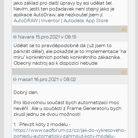
jako základ pro další úpravy by asi udělat šel.
Nevím, jestli ten požadavek není stejný jako je
aplikace AutoDraw, ale nezkoušel jsem jí.
AutoDRAW | Inventor | Autodesk App Store
Navara
15.pro.2021 v 08:15
Udělat se to pravděpodobně dá (už jsem to
párkrát dělal), ale pokaždé je to implementace "na
míru" konkrétních potřeb konkrétního zákazníka.
Obecný nástroj asi k dispozici nebude.
masa1
16.pro.2021 v 08:02
Dobrý den.
Pro libovolnou součást bych automatizaci moc
nevěřil.
Ale u součástí z Frame Generatoru bych
zkusil jednu ze dvou možností:
1.
Převzít kóty z modelu -
https://www.cadforum.cz/cz/jak-do-vykresoveho-
pohledu-automaticky-zahrnout-koty-modelu-