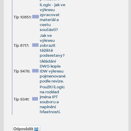
iLogic - jak ve
výkresu
zpracovat
Tip 10851:
materiál a
cestu
součásti?
Jak ve
výkresu
Tip 8717:
zobrazit
těžiště
podsestavy?
Ukládání
DWG kopie
Tip 9476:
IDW výkresu
pojmenované
podle revize.
Použití iLogic
na rozklad
jména IPT
Tip 9341:
souboru a
naplnění
iVlastností.
Odpovědět