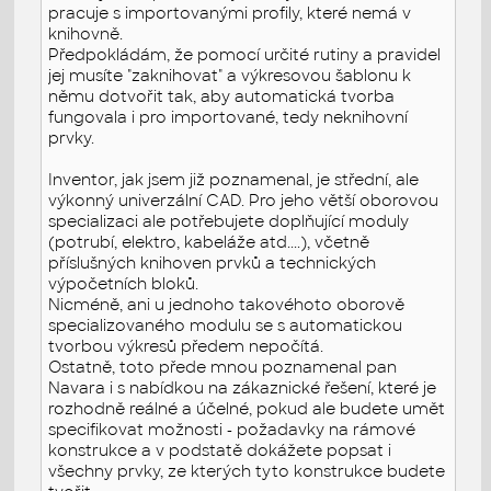
pracuje s importovanými profily, které nemá v
knihovně.
Předpokládám, že pomocí určité rutiny a pravidel
jej musíte "zaknihovat" a výkresovou šablonu k
němu dotvořit tak, aby automatická tvorba
fungovala i pro importované, tedy neknihovní
prvky.
Inventor, jak jsem již poznamenal, je střední, ale
výkonný univerzální CAD. Pro jeho větší oborovou
specializaci ale potřebujete doplňující moduly
(potrubí, elektro, kabeláže atd....), včetně
příslušných knihoven prvků a technických
výpočetních bloků.
Nicméně, ani u jednoho takovéhoto oborově
specializovaného modulu se s automatickou
tvorbou výkresů předem nepočítá.
Ostatně, toto přede mnou poznamenal pan
Navara i s nabídkou na zákaznické řešení, které je
rozhodně reálné a účelné, pokud ale budete umět
specifikovat možnosti - požadavky na rámové
konstrukce a v podstatě dokážete popsat i
všechny prvky, ze kterých tyto konstrukce budete