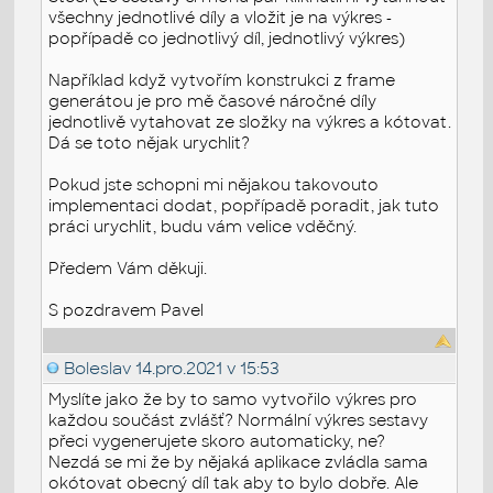
všechny jednotlivé díly a vložit je na výkres -
popřípadě co jednotlivý díl, jednotlivý výkres)
Například když vytvořím konstrukci z frame
generátou je pro mě časové náročné díly
jednotlivě vytahovat ze složky na výkres a kótovat.
Dá se toto nějak urychlit?
Pokud jste schopni mi nějakou takovouto
implementaci dodat, popřípadě poradit, jak tuto
práci urychlit, budu vám velice vděčný.
Předem Vám děkuji.
S pozdravem Pavel
Boleslav
14.pro.2021 v 15:53
Myslíte jako že by to samo vytvořilo výkres pro
každou součást zvlášť? Normální výkres sestavy
přeci vygenerujete skoro automaticky, ne?
Nezdá se mi že by nějaká aplikace zvládla sama
okótovat obecný díl tak aby to bylo dobře. Ale