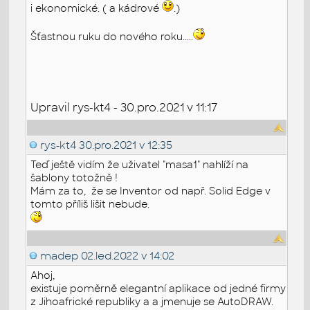
i ekonomické. ( a kádrové
.)
Šťastnou ruku do nového roku.....
Upravil rys-kt4 - 30.pro.2021 v 11:17
rys-kt4
30.pro.2021 v 12:35
Teď ještě vidím že uživatel "masa1" nahlíží na
šablony totožně !
Mám za to, že se Inventor od např. Solid Edge v
tomto příliš lišit nebude.
madep
02.led.2022 v 14:02
Ahoj,
existuje poměrně elegantní aplikace od jedné firmy
z Jihoafrické republiky a a jmenuje se AutoDRAW.