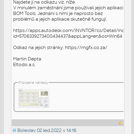
Najdete jí na odkazu viz. níže.
V minulém zaměstnání jsme používali jejich aplikaci
BOM Tools. Jednání s nimi je naprosto bez
problémů a jejich aplikace skutečně fungují.
https://apps.autodesk.com/INVNTOR/cs/Detail/Index?
id=5706339273400434437&appLang=en&os=Win64
Odkaz na jejich stránky: https://mgfx.co.za/
Martin Depta
Eltodo a.s.
Připojené náhledy
Boleslav
02.led.2022 v 14:16