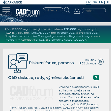
CZ
|
SK
|
EN
|
DE
Přes 123.000 registrovaných u nás, celkem
1.130.000
registrovaných
(CZ+EN)
. Tipy pro
AutoCAD 2027
, pro
Inventor 2027
a pro
Revit 2027
.
Nový
Kalkulátor nosníků
,
Spirograf generátor
a
Regresní křivky
v sekci
Převodníky
.
Kompletní
příkazy
a
proměnné AutoCADu 2027
.
RSS tipy
Diskuzní fórum, poradna
RSS diskuze
?
CAD diskuze, rady, výměna zkušeností
Veřejné diskuzní fórum k CAD
aplikacím - ptejte se na
libovolné otázky týkající se
oboru CAx, podělte se o vaše
znalosti a zkušenosti s
programy AutoCAD, Inventor,
Revit, Fusion, 3ds Max, Vault a s dalšími CAD/BIM/PDM aplikacemi.