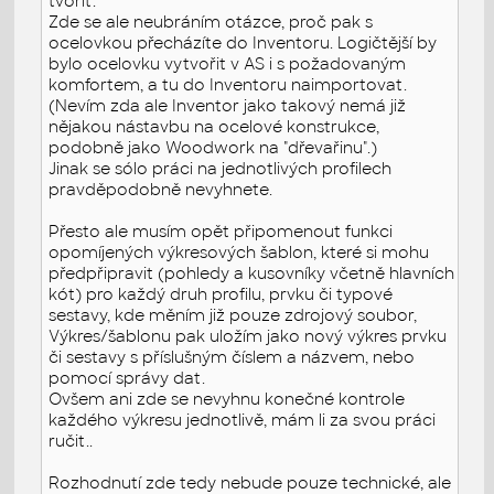
tvořit.
Zde se ale neubráním otázce, proč pak s
ocelovkou přecházíte do Inventoru. Logičtější by
bylo ocelovku vytvořit v AS i s požadovaným
komfortem, a tu do Inventoru naimportovat.
(Nevím zda ale Inventor jako takový nemá již
nějakou nástavbu na ocelové konstrukce,
podobně jako Woodwork na "dřevařinu".)
Jinak se sólo práci na jednotlivých profilech
pravděpodobně nevyhnete.
Přesto ale musím opět připomenout funkci
opomíjených výkresových šablon, které si mohu
předpřipravit (pohledy a kusovníky včetně hlavních
kót) pro každý druh profilu, prvku či typové
sestavy, kde měním již pouze zdrojový soubor,
Výkres/šablonu pak uložím jako nový výkres prvku
či sestavy s příslušným číslem a názvem, nebo
pomocí správy dat.
Ovšem ani zde se nevyhnu konečné kontrole
každého výkresu jednotlivě, mám li za svou práci
ručit..
Rozhodnutí zde tedy nebude pouze technické, ale