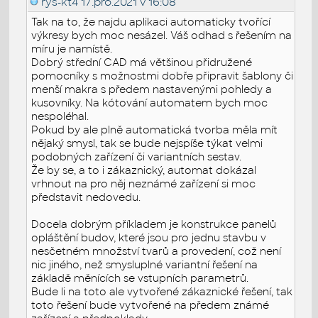
rys-kt4
17.pro.2021 v 16:08
Tak na to, že najdu aplikaci automaticky tvořící
výkresy bych moc nesázel. Váš odhad s řešením na
míru je namístě.
Dobrý střední CAD má většinou přidružené
pomocníky s možnostmi dobře připravit šablony či
menší makra s předem nastavenými pohledy a
kusovníky. Na kótování automatem bych moc
nespoléhal.
Pokud by ale plně automatická tvorba měla mít
nějaký smysl, tak se bude nejspíše týkat velmi
podobných zařízení či variantních sestav.
Že by se, a to i zákaznický, automat dokázal
vrhnout na pro něj neznámé zařízení si moc
představit nedovedu.
Docela dobrým příkladem je konstrukce panelů
opláštění budov, které jsou pro jednu stavbu v
nesčetném množství tvarů a provedení, což není
nic jiného, než smysluplné variantní řešení na
základě měnících se vstupních parametrů.
Bude li na toto ale vytvořené zákaznické řešení, tak
toto řešení bude vytvořené na předem známé