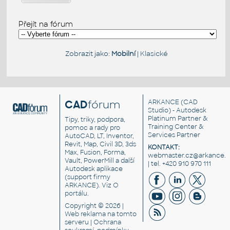
Přejít na fórum
Zobrazit jako:
Mobilní
|
Klasické
CAD
fórum
ARKANCE
(CAD
Studio) - Autodesk
Platinum Partner &
Tipy, triky, podpora,
Training Center &
pomoc a rady pro
Services Partner
AutoCAD, LT, Inventor,
Revit, Map, Civil 3D, 3ds
KONTAKT:
Max, Fusion, Forma,
webmaster.cz@arkance.w
Vault, PowerMill a další
| tel. +420 910 970 111
Autodesk aplikace
(support firmy
ARKANCE). Viz
O
portálu
.
Copyright © 2026 |
Web reklama
na tomto
serveru |
Ochrana