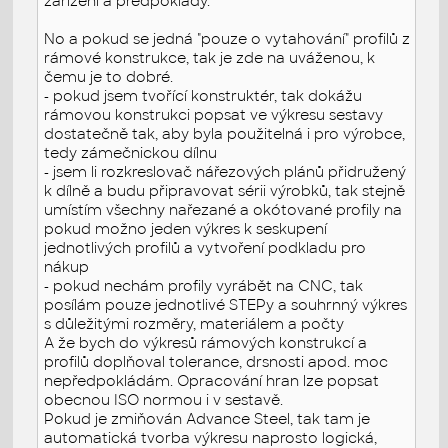
zařízení a předpoklady.
No a pokud se jedná "pouze o vytahování" profilů z
rámové konstrukce, tak je zde na uváženou, k
čemu je to dobré.
- pokud jsem tvořící konstruktér, tak dokážu
rámovou konstrukci popsat ve výkresu sestavy
dostatečně tak, aby byla použitelná i pro výrobce,
tedy zámečnickou dílnu
- jsem li rozkreslovač nářezových plánů přidružený
k dílně a budu připravovat sérii výrobků, tak stejně
umístím všechny nařezané a okótované profily na
pokud možno jeden výkres k seskupení
jednotlivých profilů a vytvoření podkladu pro
nákup
- pokud nechám profily vyrábět na CNC, tak
posílám pouze jednotlivé STEPy a souhrnný výkres
s důležitými rozměry, materiálem a počty
A že bych do výkresů rámových konstrukcí a
profilů doplňoval tolerance, drsnosti apod. moc
nepředpokládám. Opracování hran lze popsat
obecnou ISO normou i v sestavě.
Pokud je zmiňován Advance Steel, tak tam je
automatická tvorba výkresu naprosto logická,