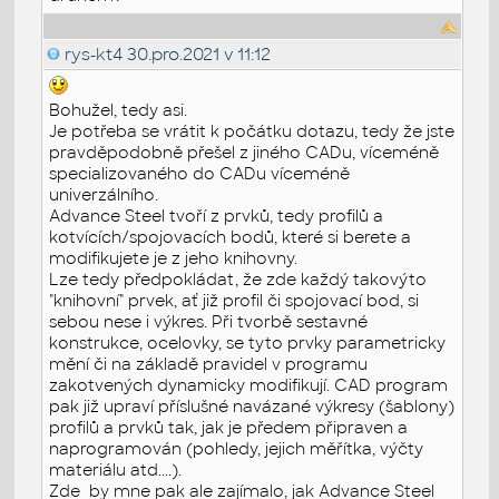
rys-kt4
30.pro.2021 v 11:12
Bohužel, tedy asi.
Je potřeba se vrátit k počátku dotazu, tedy že jste
pravděpodobně přešel z jiného CADu, víceméně
specializovaného do CADu víceméně
univerzálního.
Advance Steel tvoří z prvků, tedy profilů a
kotvících/spojovacích bodů, které si berete a
modifikujete je z jeho knihovny.
Lze tedy předpokládat, že zde každý takovýto
"knihovní" prvek, ať již profil či spojovací bod, si
sebou nese i výkres. Při tvorbě sestavné
konstrukce, ocelovky, se tyto prvky parametricky
mění či na základě pravidel v programu
zakotvených dynamicky modifikují. CAD program
pak již upraví příslušné navázané výkresy (šablony)
profilů a prvků tak, jak je předem připraven a
naprogramován (pohledy, jejich měřítka, výčty
materiálu atd....).
Zde by mne pak ale zajímalo, jak Advance Steel