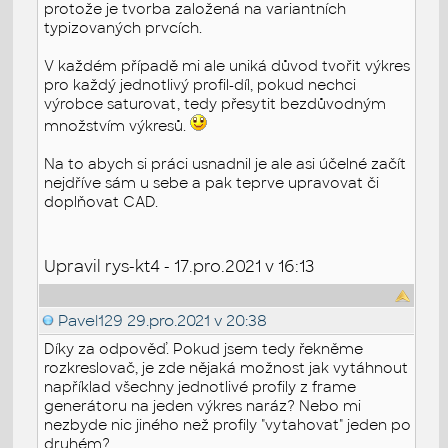
protože je tvorba založená na variantních
typizovaných prvcích.
V každém případě mi ale uniká důvod tvořit výkres
pro každý jednotlivý profil-díl, pokud nechci
výrobce saturovat, tedy přesytit bezdůvodným
množstvím výkresů.
Na to abych si práci usnadnil je ale asi účelné začít
nejdříve sám u sebe a pak teprve upravovat či
doplňovat CAD.
Upravil rys-kt4 - 17.pro.2021 v 16:13
Pavel129
29.pro.2021 v 20:38
Díky za odpověď. Pokud jsem tedy řekněme
rozkreslovač, je zde nějaká možnost jak vytáhnout
například všechny jednotlivé profily z frame
generátoru na jeden výkres naráz? Nebo mi
nezbyde nic jiného než profily "vytahovat" jeden po
druhém?