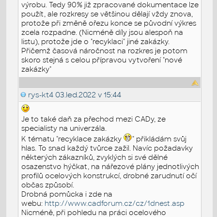
výrobu. Tedy 90% již zpracované dokumentace lze
použít, ale rozkresy se většinou dělají vždy znova,
protože při změně ořezu konce se původní výkres
zcela rozpadne. (Nicméně díly jsou alespoň na
listu), protože jde o "recyklaci" jiné zakázky.
Přičemž časová náročnost na rozkres je potom
skoro stejná s celou přípravou vytvoření "nové
zakázky"
rys-kt4
03.led.2022 v 15:44
Je to také daň za přechod mezi CADy, ze
specialisty na univerzála.
K tématu "recyklace zakázky
" přikládám svůj
hlas. To snad každý tvůrce zažil. Navíc požadavky
některých zákazníků, zvyklých si své dělné
osazenstvo hýčkat, na nářezové plány jednotlivých
profilů ocelových konstrukcí, drobné zarudnutí očí
občas způsobí.
Drobná pomůcka i zde na
webu:
http://www.cadforum.cz/cz/1dnest.asp
Nicméně, při pohledu na práci ocelového