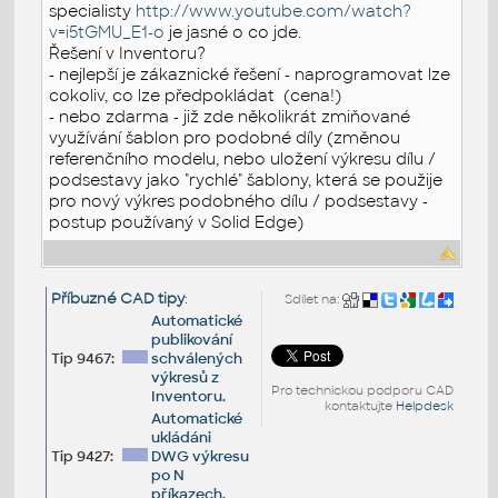
specialisty
http://www.youtube.com/watch?
v=i5tGMU_E1-o
je jasné o co jde.
Řešení v Inventoru?
- nejlepší je zákaznické řešení - naprogramovat lze
cokoliv, co lze předpokládat (cena!)
- nebo zdarma - již zde několikrát zmiňované
využívání šablon pro podobné díly (změnou
referenčního modelu, nebo uložení výkresu dílu /
podsestavy jako "rychlé" šablony, která se použije
pro nový výkres podobného dílu / podsestavy -
postup používaný v Solid Edge)
Příbuzné CAD tipy
:
Sdílet na:
Automatické
publikování
Tip 9467:
schválených
výkresů z
Pro technickou podporu CAD
Inventoru.
kontaktujte
Helpdesk
Automatické
ukládáni
Tip 9427:
DWG výkresu
po N
příkazech.