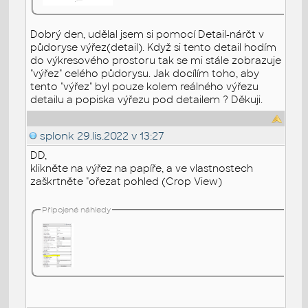
Dobrý den, udělal jsem si pomocí Detail-nárčt v
půdoryse výřez(detail). Když si tento detail hodím
do výkresového prostoru tak se mi stále zobrazuje
"výřez" celého půdorysu. Jak docílím toho, aby
tento "výřez" byl pouze kolem reálného výřezu
detailu a popiska výřezu pod detailem ? Děkuji.
splonk
29.lis.2022 v 13:27
DD,
klikněte na výřez na papíře, a ve vlastnostech
zaškrtněte "ořezat pohled (Crop View)
Připojené náhledy