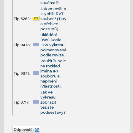
součásti?
Jak zmenšit a
zrychlit RVT
Tip 6263:
soubor? (tipy
a přehled
postupů)
Ukládání
DWG kopie
Tip 9476:
IDW výkresu
pojmenované
podle revize.
Použití iLogic
na rozklad
jména IPT
Tip 9341:
souboru a
naplnění
iVlastností.
Jak ve
výkresu
Tip 8717:
zobrazit
těžiště
podsestavy?
Odpovědět