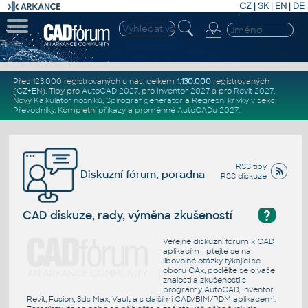
CZ
|
SK
|
EN
|
DE
Přes 123.000 registrovaných u nás, celkem
1.130.000
registrovaných
(CZ+EN)
. Tipy pro
AutoCAD 2027
, pro
Inventor 2027
a pro
Revit 2027
.
Nový
Kalkulátor nosníků
,
Spirograf generátor
a
Regresní křivky
v sekci
Převodníky
.
Kompletní
příkazy
a
proměnné AutoCADu 2027
.
RSS tipy
Diskuzní fórum, poradna
RSS diskuze
?
CAD diskuze, rady, výměna zkušeností
Veřejné diskuzní fórum k CAD
aplikacím - ptejte se na
libovolné otázky týkající se
oboru CAx, podělte se o vaše
znalosti a zkušenosti s
programy AutoCAD, Inventor,
Revit, Fusion, 3ds Max, Vault a s dalšími CAD/BIM/PDM aplikacemi.