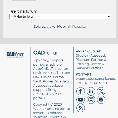
Přejít na fórum
Zobrazit jako:
Mobilní
|
Klasické
CAD
fórum
ARKANCE
(CAD
Studio) - Autodesk
Platinum Partner &
Tipy, triky, podpora,
Training Center &
pomoc a rady pro
Services Partner
AutoCAD, LT, Inventor,
Revit, Map, Civil 3D, 3ds
KONTAKT:
Max, Fusion, Forma,
webmaster.cz@arkance.w
Vault, PowerMill a další
| tel. +420 910 970 111
Autodesk aplikace
(support firmy
ARKANCE). Viz
O
portálu
.
Copyright © 2026 |
Web reklama
na tomto
serveru |
Ochrana
soukromí, podmínky