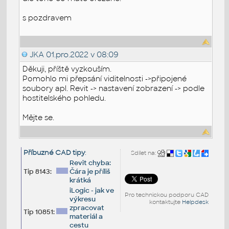
s pozdravem
JKA
01.pro.2022 v 08:09
Děkuji, příště vyzkouším.
Pomohlo mi přepsání viditelnosti ->připojené
soubory apl. Revit -> nastavení zobrazení -> podle
hostitelského pohledu.
Mějte se.
Příbuzné CAD tipy
:
Sdílet na:
Revit chyba:
Tip 8143:
Čára je příliš
krátká
iLogic - jak ve
Pro technickou podporu CAD
výkresu
kontaktujte
Helpdesk
zpracovat
Tip 10851:
materiál a
cestu