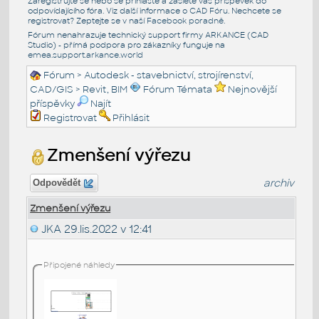
Zaregistrujte se nebo se přihlašte a zašlete váš příspěvek do
odpovídajícího fóra. Viz další informace o
CAD Fóru
. Nechcete se
registrovat? Zeptejte se v naší
Facebook poradně
.
Fórum nenahrazuje technický support firmy ARKANCE (CAD
Studio) - přímá podpora pro zákazníky funguje na
emea.support.arkance.world
Fórum
>
Autodesk - stavebnictví, strojírenství,
CAD/GIS
>
Revit, BIM
Fórum Témata
Nejnovější
příspěvky
Najít
Registrovat
Přihlásit
Zmenšení výřezu
archiv
Odpovědět
Zmenšení výřezu
JKA
29.lis.2022 v 12:41
Připojené náhledy