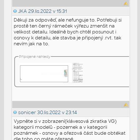
JKA
29.lis.2022 v 15:31
Děkuji za odpověď, ale nefunguje to. Potřebuji si
prostě ten černý rámeček výřezu zmenšit na
velikost detailu. Ideálně bych chtěl posunout i
osnovy k detailu, ale stavba je připojený .rvt. tak
nevím jak na to.
Připojené náhledy
sonicer
30.lis.2022 v 23:14
Vypněte si v zobrazení(klávesová zkratka VG)
kategorii modelů - pozemek a v kategorii
poznámek - osnovy a ořezová část bude obtékat
dle toho co máte ořezané.