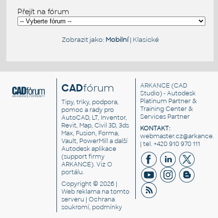
Přejít na fórum
Zobrazit jako:
Mobilní
|
Klasické
CAD
fórum
ARKANCE
(CAD
Studio) - Autodesk
Platinum Partner &
Tipy, triky, podpora,
Training Center &
pomoc a rady pro
Services Partner
AutoCAD, LT, Inventor,
Revit, Map, Civil 3D, 3ds
KONTAKT:
Max, Fusion, Forma,
webmaster.cz@arkance.w
Vault, PowerMill a další
| tel. +420 910 970 111
Autodesk aplikace
(support firmy
ARKANCE). Viz
O
portálu
.
Copyright © 2026 |
Web reklama
na tomto
serveru |
Ochrana
soukromí, podmínky