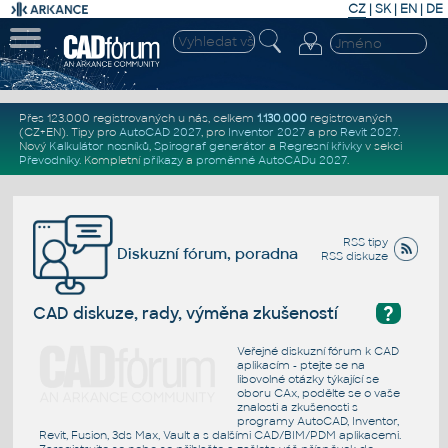
CZ
|
SK
|
EN
|
DE
Přes 123.000 registrovaných u nás, celkem
1.130.000
registrovaných
(CZ+EN)
. Tipy pro
AutoCAD 2027
, pro
Inventor 2027
a pro
Revit 2027
.
Nový
Kalkulátor nosníků
,
Spirograf generátor
a
Regresní křivky
v sekci
Převodníky
.
Kompletní
příkazy
a
proměnné AutoCADu 2027
.
RSS tipy
Diskuzní fórum, poradna
RSS diskuze
?
CAD diskuze, rady, výměna zkušeností
Veřejné diskuzní fórum k CAD
aplikacím - ptejte se na
libovolné otázky týkající se
oboru CAx, podělte se o vaše
znalosti a zkušenosti s
programy AutoCAD, Inventor,
Revit, Fusion, 3ds Max, Vault a s dalšími CAD/BIM/PDM aplikacemi.