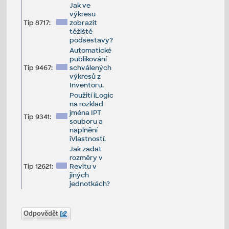
Jak ve
výkresu
Tip 8717:
zobrazit
těžiště
podsestavy?
Automatické
publikování
Tip 9467:
schválených
výkresů z
Inventoru.
Použití iLogic
na rozklad
jména IPT
Tip 9341:
souboru a
naplnění
iVlastností.
Jak zadat
rozměry v
Tip 12621:
Revitu v
jiných
jednotkách?
Odpovědět