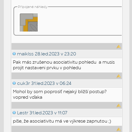
Připojené náhledy
maiklss
28.led.2023 v 23:20
Pak más zrušenou asociativitu pohledu a musis
projit nastaveni prvku v pohledu
cuk3r
31.led.2023 v 06:24
Mohol by som poprosiť nejaký bližší postup?
vopred vďaka
Lestr
31.led.2023 v 11:07
píše, že asociativitu má ve výkrese zapnutou ;)