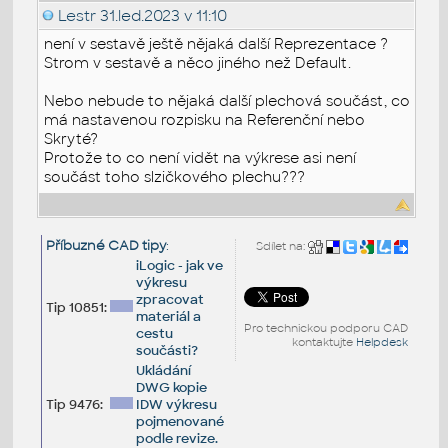
Lestr
31.led.2023 v 11:10
není v sestavě ještě nějaká další Reprezentace ?
Strom v sestavě a něco jiného než Default.
Nebo nebude to nějaká další plechová součást, co
má nastavenou rozpisku na Referenční nebo
Skryté?
Protože to co není vidět na výkrese asi není
součást toho slzičkového plechu???
Příbuzné CAD tipy
:
Sdílet na:
iLogic - jak ve
výkresu
zpracovat
Tip 10851:
materiál a
Pro technickou podporu CAD
cestu
kontaktujte
Helpdesk
součásti?
Ukládání
DWG kopie
Tip 9476:
IDW výkresu
pojmenované
podle revize.