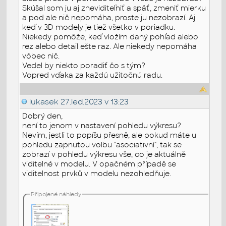
Skúšal som ju aj zneviditeľniť a späť, zmeniť mierku
a pod ale nič nepomáha, proste ju nezobrazí. Aj
keď v 3D modely je tiež všetko v poriadku.
Niekedy pomôže, keď vložím daný pohľad alebo
rez alebo detail ešte raz. Ale niekedy nepomáha
vôbec nič.
Vedel by niekto poradiť čo s tým?
Vopred vďaka za každú užitočnú radu.
lukasek
27.led.2023 v 13:23
Dobrý den,
není to jenom v nastavení pohledu výkresu?
Nevím, jestli to popíšu přesně, ale pokud máte u
pohledu zapnutou volbu "asociativní", tak se
zobrazí v pohledu výkresu vše, co je aktuálně
viditelné v modelu. V opačném případě se
viditelnost prvků v modelu nezohledňuje.
Připojené náhledy