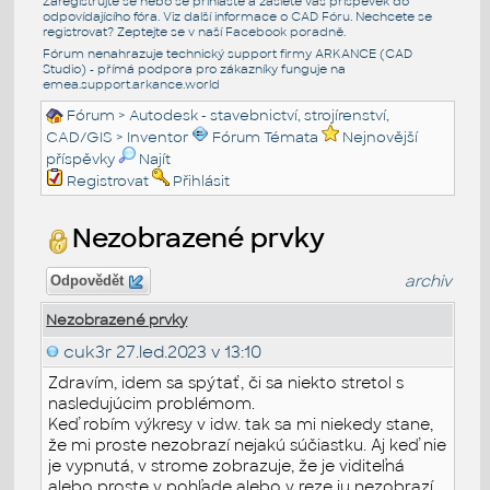
Zaregistrujte se nebo se přihlašte a zašlete váš příspěvek do
odpovídajícího fóra. Viz další informace o
CAD Fóru
. Nechcete se
registrovat? Zeptejte se v naší
Facebook poradně
.
Fórum nenahrazuje technický support firmy ARKANCE (CAD
Studio) - přímá podpora pro zákazníky funguje na
emea.support.arkance.world
Fórum
>
Autodesk - stavebnictví, strojírenství,
CAD/GIS
>
Inventor
Fórum Témata
Nejnovější
příspěvky
Najít
Registrovat
Přihlásit
Nezobrazené prvky
archiv
Odpovědět
Nezobrazené prvky
cuk3r
27.led.2023 v 13:10
Zdravím, idem sa spýtať, či sa niekto stretol s
nasledujúcim problémom.
Keď robím výkresy v idw. tak sa mi niekedy stane,
že mi proste nezobrazí nejakú súčiastku. Aj keď nie
je vypnutá, v strome zobrazuje, že je viditeľná
alebo proste v pohľade alebo v reze ju nezobrazí.