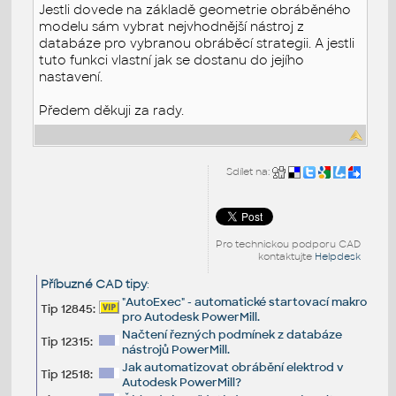
Jestli dovede na základě geometrie obráběného
modelu sám vybrat nejvhodnější nástroj z
databáze pro vybranou obráběcí strategii. A jestli
tuto funkci vlastní jak se dostanu do jejího
nastavení.
Předem děkuji za rady.
Sdílet na:
Pro technickou podporu CAD
kontaktujte
Helpdesk
Příbuzné CAD tipy
:
"AutoExec" - automatické startovací makro
Tip 12845:
pro Autodesk PowerMill.
Načtení řezných podmínek z databáze
Tip 12315:
nástrojů PowerMill.
Jak automatizovat obrábění elektrod v
Tip 12518:
Autodesk PowerMill?