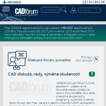
CZ
|
SK
|
EN
|
DE
Přes 123.000 registrovaných u nás, celkem
1.130.000
registrovaných
(CZ+EN)
. Tipy pro
AutoCAD 2027
, pro
Inventor 2027
a pro
Revit 2027
.
Nový
Kalkulátor nosníků
,
Spirograf generátor
a
Regresní křivky
v sekci
Převodníky
.
Kompletní
příkazy
a
proměnné AutoCADu 2027
.
RSS tipy
Diskuzní fórum, poradna
RSS diskuze
?
CAD diskuze, rady, výměna zkušeností
Veřejné diskuzní fórum k CAD
aplikacím - ptejte se na
libovolné otázky týkající se
oboru CAx, podělte se o vaše
znalosti a zkušenosti s
programy AutoCAD, Inventor,
Revit, Fusion, 3ds Max, Vault a s dalšími CAD/BIM/PDM aplikacemi.