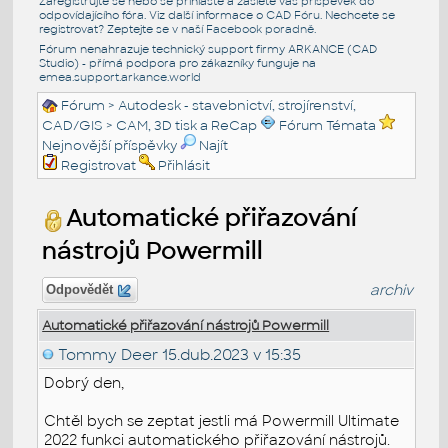
Zaregistrujte se nebo se přihlašte a zašlete váš příspěvek do
odpovídajícího fóra. Viz další informace o
CAD Fóru
. Nechcete se
registrovat? Zeptejte se v naší
Facebook poradně
.
Fórum nenahrazuje technický support firmy ARKANCE (CAD
Studio) - přímá podpora pro zákazníky funguje na
emea.support.arkance.world
Fórum
>
Autodesk - stavebnictví, strojírenství,
CAD/GIS
>
CAM, 3D tisk a ReCap
Fórum Témata
Nejnovější příspěvky
Najít
Registrovat
Přihlásit
Automatické přiřazování
nástrojů Powermill
archiv
Odpovědět
Automatické přiřazování nástrojů Powermill
Tommy Deer
15.dub.2023 v 15:35
Dobrý den,
Chtěl bych se zeptat jestli má Powermill Ultimate
2022 funkci automatického přiřazování nástrojů.