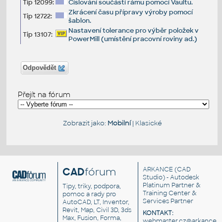
Tip 12099:
Číslování součástí rámu pomocí Vaultu.
Zkrácení času přípravy výroby pomocí
Tip 12722:
šablon.
Nastavení tolerance pro výběr položek v
Tip 13107:
PowerMill (umístění pracovní roviny ad.)
Odpovědět
Přejít na fórum
Zobrazit jako:
Mobilní
|
Klasické
CAD
fórum
ARKANCE
(CAD
Studio) - Autodesk
Platinum Partner &
Tipy, triky, podpora,
Training Center &
pomoc a rady pro
Services Partner
AutoCAD, LT, Inventor,
Revit, Map, Civil 3D, 3ds
KONTAKT:
Max, Fusion, Forma,
webmaster.cz@arkance.w