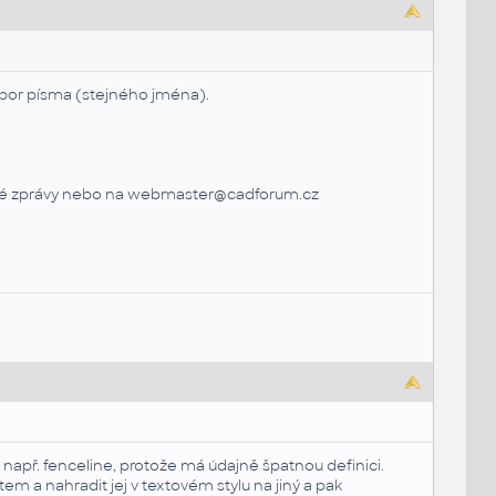
or písma (stejného jména).
omé zprávy nebo na webmaster@cadforum.cz
např. fenceline, protože má údajně špatnou definici.
em a nahradit jej v textovém stylu na jiný a pak