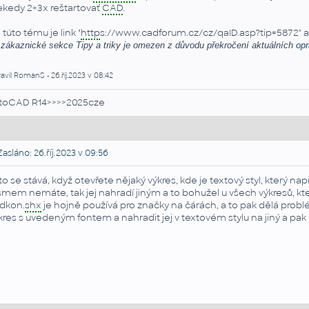
ekedy 2÷3x reštartovať
CAD
.
 túto tému je link "
http
s://www.cadforum.cz/cz/qaID.asp?tip=5872" av
 zákaznické sekce Tipy a triky je omezen z důvodu překročení aktuálních
op
avil RomanS - 26.říj.2023 v 08:42
toCAD R14>>>>2025cze
asláno: 26.říj.2023 v 09:56
to se stává, když otevřete nějaký výkres, kde je textový styl, který n
smem nemáte, tak jej nahradí jiným a to bohužel u všech výkresů, kte
dkon.
shx
je hojně používá pro značky na čárách, a to pak dělá probl
kres s uvedeným fontem a nahradit jej v textovém stylu na jiný a pak