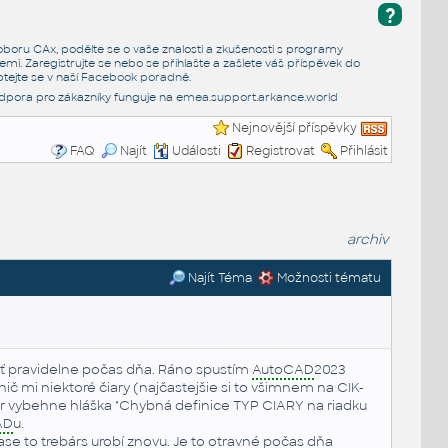
?
e oboru CAx, podělte se o vaše znalosti a zkušenosti s programy
emi. Zaregistrujte se nebo se přihlašte a zašlete váš příspěvek do
tejte se v naší
Facebook poradně
.
dpora pro zákazníky funguje na
emea.support.arkance.world
Nejnovější příspěvky
FAQ
Najít
Události
Registrovat
Přihlásit
archiv
Najít Téma
Možnosti tématu
sť pravidelne počas dňa. Ráno spustím
AutoCAD
2023
nič mi niektoré čiary (najčastejšie si to všimnem na CIK-
r vybehne hláška "Chybná definice TYP CIARY na riadku
AD
u.
e to trebárs urobí znovu. Je to otravné počas dňa