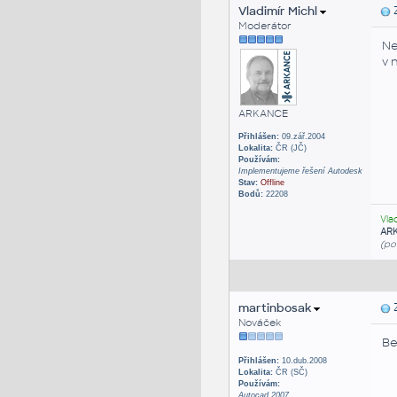
Vladimír Michl
Z
Moderátor
Ne
v 
ARKANCE
Přihlášen:
09.zář.2004
Lokalita:
ČR (JČ)
Používám:
Implementujeme řešení Autodesk
Stav:
Offline
Bodů:
22208
Vla
AR
(po
martinbosak
Z
Nováček
Be
Přihlášen:
10.dub.2008
Lokalita:
ČR (SČ)
Používám:
Autocad 2007