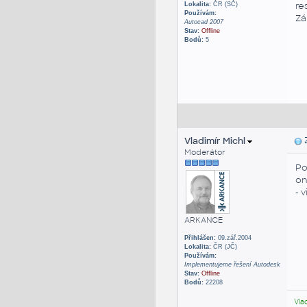
re
Lokalita:
ČR (SČ)
Používám:
Zá
Autocad 2007
Stav:
Offline
Bodů:
5
Vladimír Michl
Z
Moderátor
Po
o
- 
ARKANCE
Přihlášen:
09.zář.2004
Lokalita:
ČR (JČ)
Používám:
Implementujeme řešení Autodesk
Stav:
Offline
Bodů:
22208
Vla