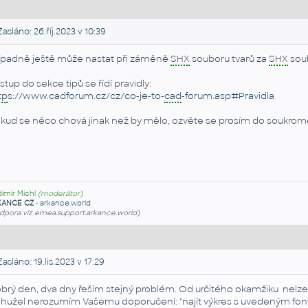
asláno: 26.říj.2023 v 10:39
ípadně ještě může nastat při záměně
SHX
souboru tvarů za
SHX
soub
ístup do sekce tipů se řídí pravidly:
tp
s://www.cadforum.cz/cz/co-je-to-
cad
-forum.asp#Pravidla
kud se něco chová jinak než by mělo, ozvěte se prosím do soukr
dimír Michl
(moderátor)
KANCE CZ
-
arkance.world
dpora viz emea.support.arkance.world)
asláno: 19.lis.2023 v 17:29
brý den, dva dny řeším stejný problém. Od určitého okamžiku nelze 
hužel nerozumím Vašemu doporučení: "
najít výkres s uvedeným font