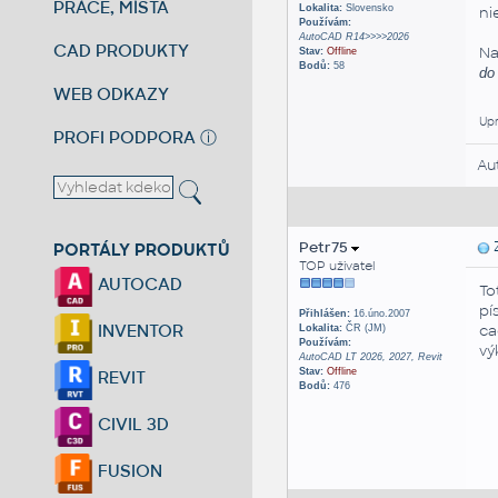
PRÁCE, MÍSTA
Lokalita:
Slovensko
ni
Používám:
AutoCAD R14>>>>2026
CAD PRODUKTY
Na
Stav:
Offline
Bodů:
58
do
WEB ODKAZY
Upr
PROFI PODPORA
ⓘ
Au
Petr75
Z
PORTÁLY PRODUKTŮ
TOP uživatel
AUTOCAD
To
pí
Přihlášen:
16.úno.2007
INVENTOR
ca
Lokalita:
ČR (JM)
Používám:
vý
AutoCAD LT 2026, 2027, Revit
Stav:
Offline
REVIT
Bodů:
476
CIVIL 3D
FUSION