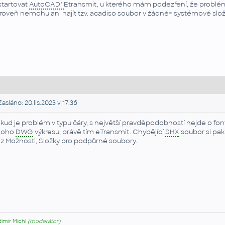
startovat
AutoCAD
"
Etransmit, u kterého mám podezření, že problé
roveň nemohu ani najít tzv. acadiso soubor v žádné= systémové slo
asláno: 20.lis.2023 v 17:36
kud je problém v typu čáry, s největší pravděpodobností nejde o font
noho
DWG
výkresu, právě tím eTransmit. Chybějící
SHX
soubor si pak
viz Možnosti, Složky pro podpůrné soubory.
dimír Michl
(moderátor)