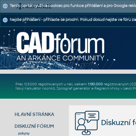
Tento portál využívá cookies pro funkce přihlášení a pro Google rek
CAD FÓRUM - TIPY A TRIKY | UTILITY | DISKUZE | BLOKY |
Nejste přihlášeni - přihlaste se prosím. Pokud dosud nejste ve fóru za
Přes 123.000 registrovaných u nás, celkem
1.130.000
registrovaných (C
Nový
Kalkulátor nosníků
,
Spirograf generátor
a
Regresní křivky
v sekci
P
HLAVNÍ STRÁNKA
Diskuzní 
DISKUZNÍ FÓRUM
pokyny