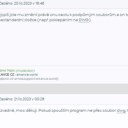
asláno: 20.lis.2023 v 18:46
jspíš jste mu změnil právě onu cestu k podpůrným souborům a on te
nestandardní složce (např. poklepáním na
DWG
).
dimír Michl
(moderátor)
KANCE CZ
-
arkance.world
dpora viz emea.support.arkance.world)
asláno: 21.lis.2023 v 00:28
zvadné, moc děkuji. Pokud spouštím program ne přes soubor
dwg
,