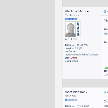
Vladimír Michl
Z
Moderátor
Př
Př
ht
ARKANCE
Po
Přihlášen:
09.zář.2004
Lokalita:
ČR (JČ)
Používám:
Implementujeme řešení Autodesk
Stav:
Offline
Bodů:
22208
Vla
AR
(po
martinbosak
Z
Nováček
Do
Bo
Přihlášen:
10.dub.2008