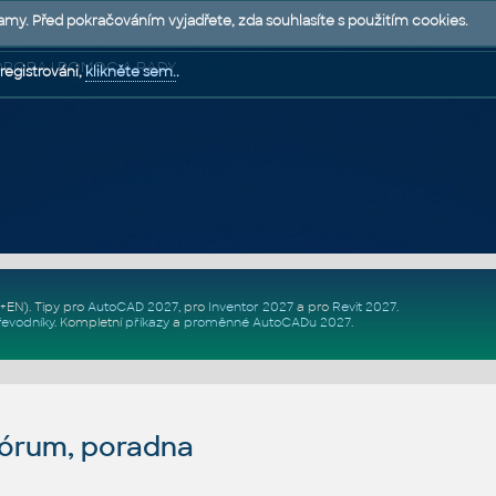
lamy. Před pokračováním vyjadřete, zda souhlasíte s použitím cookies.
 PODPORA | POMOC A RADY
registrováni,
klikněte sem.
.
Z+EN)
. Tipy pro
AutoCAD 2027
, pro
Inventor 2027
a pro
Revit 2027
.
řevodníky
.
Kompletní
příkazy
a
proměnné AutoCADu 2027
.
fórum, poradna