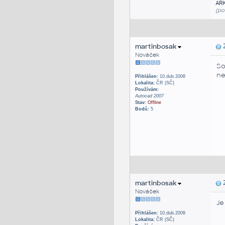
AR
(po
martinbosak
Z
Nováček
So
ne
Přihlášen:
10.dub.2008
Lokalita:
ČR (SČ)
Používám:
Autocad 2007
Stav:
Offline
Bodů:
5
martinbosak
Z
Nováček
Je
Přihlášen:
10.dub.2008
Lokalita:
ČR (SČ)