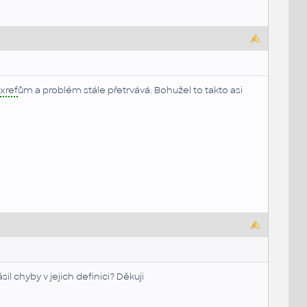
xref
ům a problém stále přetrvává. Bohužel to takto asi
l chyby v jejich definici? Děkuji