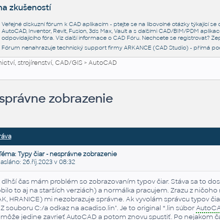
na zkušeností
Veřejné diskuzní fórum k CAD aplikacím - ptejte se na libovolné otázky týkající s
AutoCAD, Inventor, Revit, Fusion, 3ds Max, Vault a s dalšími CAD/BIM/PDM aplikac
odpovídajícího fóra. Viz další informace o
CAD Fóru
. Nechcete se registrovat? Zep
Fórum nenahrazuje technický support firmy ARKANCE (CAD Studio) - přímá po
ctví, strojírenství, CAD/GIS
>
AutoCAD
esprávne zobrazenie
ráva
Téma: Typy čiar - nesprávne zobrazenie
láno: 26.říj.2023 v 08:32
 dlhší čas mám problém so zobrazovaním typov čiar. Stáva sa to do
obilo to aj na starších verziách) a normálka pracujem. Zrazu z ničoho 
K, HRANICE) mi nezobrazuje správne. Ak vyvolám správcu typov čia
Z souboru C:/a odkaz na acadiso.lin". Je to original *.lin súbor
AutoC
môže jedine zavrieť
AutoCAD
a potom znovu spustiť. Po nejakom čas