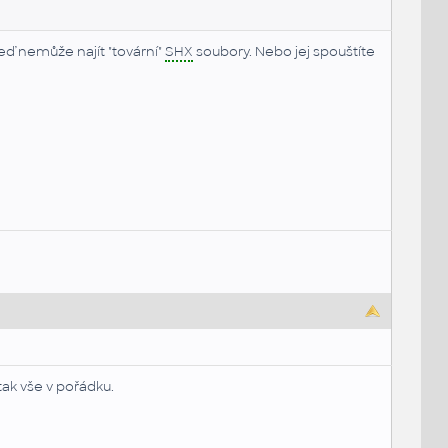
ď nemůže najít "tovární"
SHX
soubory. Nebo jej spouštíte
 tak vše v pořádku.