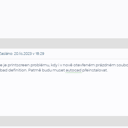
asláno: 20.lis.2023 v 18:29
e je printscreen problému, kdy i v nově otevřeném prázdném souboru
 bad definition. Patrně budu muset
autocad
přeinstalovat.