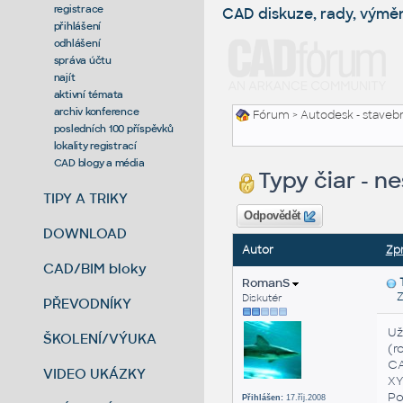
registrace
CAD diskuze, rady, výmě
přihlášení
odhlášení
správa účtu
najít
aktivní témata
archiv konference
Fórum
>
Autodesk - stavebni
posledních 100 příspěvků
lokality registrací
CAD blogy a média
Typy čiar - n
TIPY A TRIKY
Odpovědět
DOWNLOAD
Autor
Zp
CAD/BIM bloky
RomanS
Zas
Diskutér
PŘEVODNÍKY
Už
ŠKOLENÍ/VÝUKA
(r
CA
VIDEO UKÁZKY
XY
Po
Přihlášen:
17.říj.2008