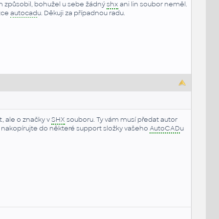
m způsobil, bohužel u sebe žádný
shx
ani lin soubor neměl.
žce
autocad
u. Děkuji za případnou radu.
, ale o značky v
SHX
souboru. Ty vám musí předat autor
 nakopírujte do některé support složky vašeho
AutoCAD
u