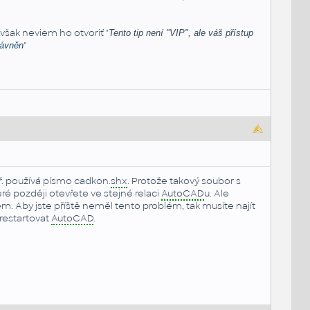
šak neviem ho otvoriť "
Tento tip není "VIP", ale váš přístup
"
rávněn
apř. používá písmo cadkon.
shx
. Protože takový soubor s
ré později otevřete ve stejné relaci
AutoCAD
u. Ale
ém. Aby jste příště neměl tento problém, tak musíte najít
 restartovat
AutoCAD
.