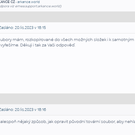
KANCE CZ
-
arkance.world
dpora viz emea.support.arkance.world)
asláno: 20.lis.2023 v 18:15
ubory mám, rozkopírované do všech možných složek i k samotným
vyřešíme. Děkuji i tak za Vaši odpověď.
asláno: 20.lis.2023 v 18:16
 alespoň nějaký způsob, jak opravit původní tovární soubor, aby nehlási