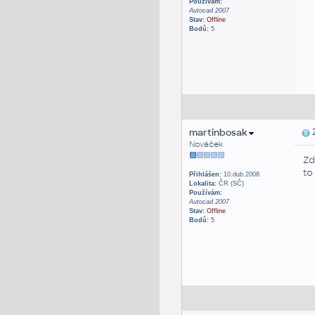
Používám:
Autocad 2007
Stav:
Offline
Bodů:
5
martinbosak
Z
Nováček
Zd
to
Přihlášen:
10.dub.2008
Lokalita:
ČR (SČ)
Používám:
Autocad 2007
Stav:
Offline
Bodů:
5