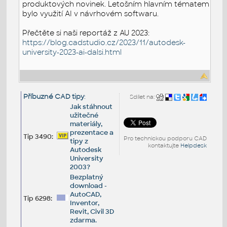
produktových novinek. Letošním hlavním tématem
bylo využití AI v návrhovém softwaru.
Přečtěte si naši reportáž z AU 2023:
https://blog.cadstudio.cz/2023/11/autodesk-
university-2023-ai-dalsi.html
Příbuzné CAD tipy
:
Sdílet na:
Jak stáhnout
užitečné
materiály,
prezentace a
Tip 3490:
Pro technickou podporu CAD
tipy z
kontaktujte
Helpdesk
Autodesk
University
2003?
Bezplatný
download -
AutoCAD,
Tip 6298:
Inventor,
Revit, Civil 3D
zdarma.