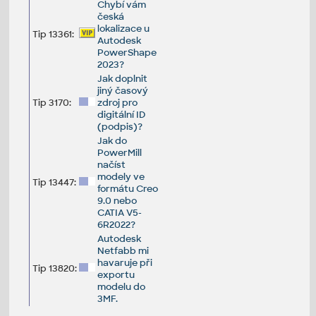
Chybí vám
česká
lokalizace u
Tip 13361:
Autodesk
PowerShape
2023?
Jak doplnit
jiný časový
Tip 3170:
zdroj pro
digitální ID
(podpis)?
Jak do
PowerMill
načíst
modely ve
Tip 13447:
formátu Creo
9.0 nebo
CATIA V5-
6R2022?
Autodesk
Netfabb mi
havaruje při
Tip 13820:
exportu
modelu do
3MF.