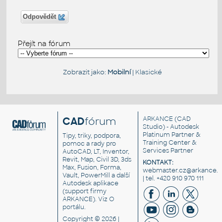
Odpovědět
Přejít na fórum
Zobrazit jako:
Mobilní
|
Klasické
CAD
fórum
ARKANCE
(CAD
Studio) - Autodesk
Platinum Partner &
Tipy, triky, podpora,
Training Center &
pomoc a rady pro
Services Partner
AutoCAD, LT, Inventor,
Revit, Map, Civil 3D, 3ds
KONTAKT:
Max, Fusion, Forma,
webmaster.cz@arkance.w
Vault, PowerMill a další
| tel. +420 910 970 111
Autodesk aplikace
(support firmy
ARKANCE). Viz
O
portálu
.
Copyright © 2026 |