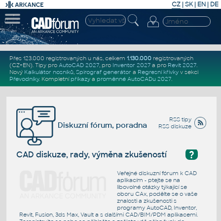
CZ
|
SK
|
EN
|
DE
Přes 123.000 registrovaných u nás, celkem
1.130.000
registrovaných
(CZ+EN)
. Tipy pro
AutoCAD 2027
, pro
Inventor 2027
a pro
Revit 2027
.
Nový
Kalkulátor nosníků
,
Spirograf generátor
a
Regresní křivky
v sekci
Převodníky
.
Kompletní
příkazy
a
proměnné AutoCADu 2027
.
RSS tipy
Diskuzní fórum, poradna
RSS diskuze
?
CAD diskuze, rady, výměna zkušeností
Veřejné diskuzní fórum k CAD
aplikacím - ptejte se na
libovolné otázky týkající se
oboru CAx, podělte se o vaše
znalosti a zkušenosti s
programy AutoCAD, Inventor,
Revit, Fusion, 3ds Max, Vault a s dalšími CAD/BIM/PDM aplikacemi.