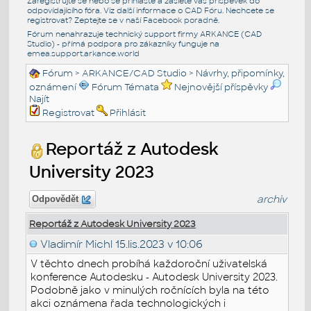
Zaregistrujte se nebo se přihlašte a zašlete váš příspěvek do
odpovídajícího fóra. Viz další informace o
CAD Fóru
. Nechcete se
registrovat? Zeptejte se v naší
Facebook poradně
.
Fórum nenahrazuje technický support firmy ARKANCE (CAD
Studio) - přímá podpora pro zákazníky funguje na
emea.support.arkance.world
Fórum
>
ARKANCE/CAD Studio
>
Návrhy, připomínky,
oznámení
Fórum Témata
Nejnovější příspěvky
Najít
Registrovat
Přihlásit
Reportáž z Autodesk
University 2023
archiv
Odpovědět
Reportáž z Autodesk University 2023
Vladimír Michl
15.lis.2023 v 10:06
V těchto dnech probíhá každoroční uživatelská
konference Autodesku - Autodesk University 2023.
Podobně jako v minulých ročnících byla na této
akci oznámena řada technologických i