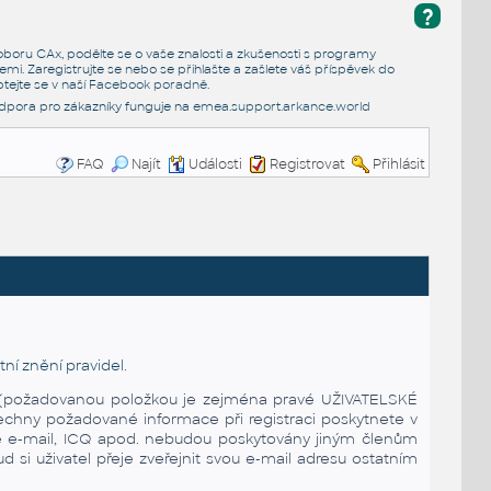
?
e oboru CAx, podělte se o vaše znalosti a zkušenosti s programy
emi. Zaregistrujte se nebo se přihlašte a zašlete váš příspěvek do
tejte se v naší
Facebook poradně
.
dpora pro zákazníky funguje na
emea.support.arkance.world
FAQ
Najít
Události
Registrovat
Přihlásit
ní znění pravidel
.
ena (požadovanou položkou je zejména pravé UŽIVATELSKÉ
echny požadované informace při registraci poskytnete v
 je e-mail, ICQ apod. nebudou poskytovány jiným členům
 si uživatel přeje zveřejnit svou e-mail adresu ostatním