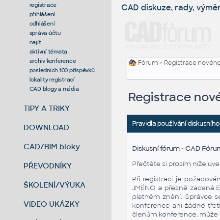
registrace
CAD diskuze, rady, výmě
přihlášení
odhlášení
správa účtu
najít
aktivní témata
archiv konference
Fórum
> Registrace nového
posledních 100 příspěvků
lokality registrací
CAD blogy a média
Registrace nov
TIPY A TRIKY
Pravidla používání diskusního
DOWNLOAD
CAD/BIM bloky
Diskusní fórum - CAD Fóru
Přečtěte si prosím níže uve
PŘEVODNÍKY
Při registraci je požadov
ŠKOLENÍ/VÝUKA
JMÉNO a přesně zadaná E-M
platném znění. Správce se
VIDEO UKÁZKY
konference ani žádné třet
členům konference, může tu