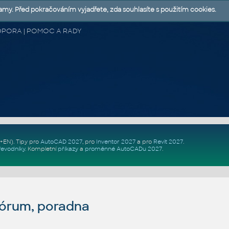
lamy. Před pokračováním vyjadřete, zda souhlasíte s použitím cookies.
 PODPORA | POMOC A RADY
Z+EN)
. Tipy pro
AutoCAD 2027
, pro
Inventor 2027
a pro
Revit 2027
.
řevodníky
.
Kompletní
příkazy
a
proměnné AutoCADu 2027
.
fórum, poradna