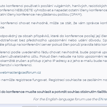
o konferenci používat k posílání vulgárních, hanlivých, rasistickýc
o konferenci NEBUDETE vyhrožovat a napadat ostatní členy konference
tatní členy konference nevyžádanou poštou (SPAM).
v konferenci chovat nevhodně, může se stát, že vám správce konf
nce.
povědný za obsah příspěvků, které do konference posílají její čle
dstraňovat bez předchozího upozornění nebo udání důvodu. Sprá
le přístup na konferenční server pokud člen poruší pravidla této ko
ferenci podle uvedeného řádu chovat nevhodně, bude poprvé up
rušení uživatelského účtu. Pokud člen nebude na toto upozornění 
 okamžitě zrušen a přistup z jeho IP adresy a z jeho e-mailu bude 
enství v konferenci.
webmaster@cadforum.cz
emůže registrace fungovat. Registrací souhlasíte se zasíláním not
i do konference musíte souhlasit a potvrdit souhlas stisknutím tlačítk
For the English-language forum use the
EN re