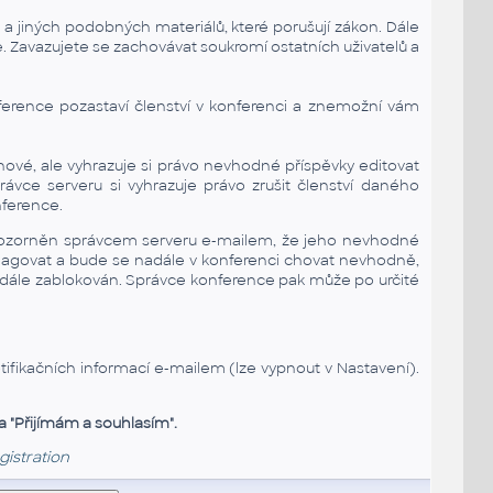
h a jiných podobných materiálů, které porušují zákon. Dále
. Zavazujete se zachovávat soukromí ostatních uživatelů a
erence pozastaví členství v konferenci a znemožní vám
nové, ale vyhrazuje si právo nevhodné příspěvky editovat
vce serveru si vyhrazuje právo zrušit členství daného
nference.
ozorněn správcem serveru e-mailem, že jeho nevhodné
reagovat a bude se nadále v konferenci chovat nevhodně,
nadále zablokován. Správce konference pak může po určité
ifikačních informací e-mailem (lze vypnout v Nastavení).
a "Přijímám a souhlasím".
gistration