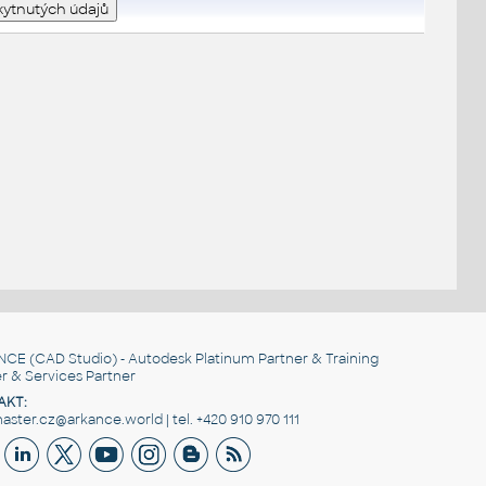
.
NCE
(CAD Studio) - Autodesk Platinum Partner & Training
r & Services Partner
AKT:
ster.cz@arkance.world | tel. +420 910 970 111