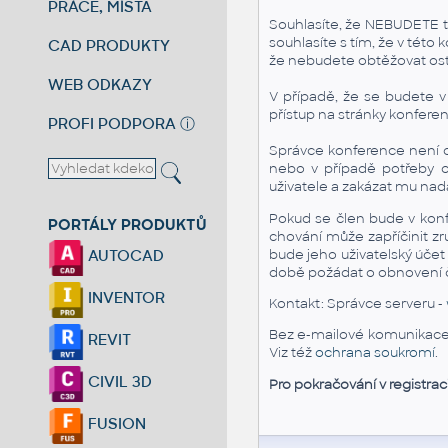
PRÁCE, MÍSTA
Souhlasíte, že NEBUDETE tut
souhlasíte s tím, že v tét
CAD PRODUKTY
že nebudete obtěžovat os
WEB ODKAZY
V případě, že se budete 
přístup na stránky konfere
PROFI PODPORA
ⓘ
Správce konference není od
nebo v případě potřeby o
uživatele a zakázat mu nadá
Pokud se člen bude v kon
PORTÁLY PRODUKTŮ
chování může zapříčinit z
bude jeho uživatelský účet
AUTOCAD
době požádat o obnovení čl
INVENTOR
Kontakt: Správce serveru -
Bez e-mailové komunikace n
REVIT
Viz též
ochrana soukromí
.
CIVIL 3D
Pro pokračování v registrac
FUSION