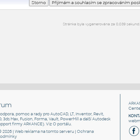
Stránka byla vygenerována za 0,039 sekund
rum
ARKA
Cente
, podpora, pomoc a rady pro AutoCAD, LT, Inventor, Revit,
KONT
3D, 3ds Max, Fusion, Forma, Vault, PowerMill a další Autodesk
webma
support firmy ARKANCE). Viz
O portálu
.
© 2026 |
Web reklama
na tomto serveru |
Ochrana
podmínky