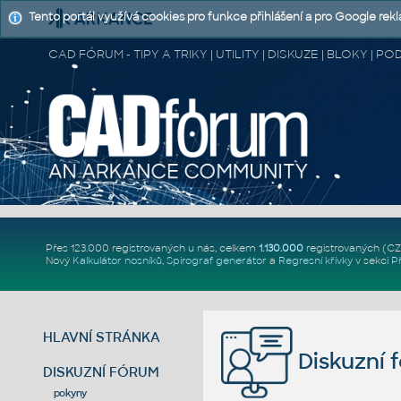
Tento portál využívá cookies pro funkce přihlášení a pro Google rek
CAD FÓRUM - TIPY A TRIKY | UTILITY | DISKUZE | BLOKY |
Přes 123.000 registrovaných u nás, celkem
1.130.000
registrovaných (C
Nový
Kalkulátor nosníků
,
Spirograf generátor
a
Regresní křivky
v sekci
P
HLAVNÍ STRÁNKA
Diskuzní 
DISKUZNÍ FÓRUM
pokyny