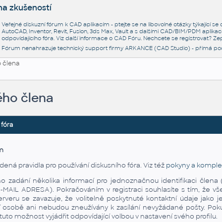
na zkušeností
Veřejné diskuzní fórum k CAD aplikacím - ptejte se na libovolné otázky týkající s
AutoCAD, Inventor, Revit, Fusion, 3ds Max, Vault a s dalšími CAD/BIM/PDM aplikac
odpovídajícího fóra. Viz další informace o
CAD Fóru
. Nechcete se registrovat? Zep
Fórum nenahrazuje technický support firmy ARKANCE (CAD Studio) - přímá po
 člena
ého člena
 fóra
m
dená pravidla pro používání diskusního fóra. Viz též
pokyny a komplet
áno zadání několika informací pro jednoznačnou identifikaci čl
AIL ADRESA). Pokračováním v registraci souhlasíte s tím, že vš
rveru se zavazuje, že volitelně poskytnuté kontaktní údaje jako
í osobě ani nebudou zneužívány k zasílání nevyžádané pošty. Pokud
to možnost vyjádřit odpovídající volbou v nastavení svého profilu.