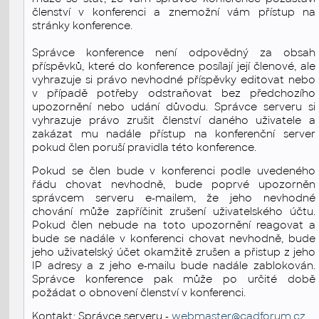
členství v konferenci a znemožní vám přístup na
stránky konference.
Správce konference není odpovědný za obsah
příspěvků, které do konference posílají její členové, ale
vyhrazuje si právo nevhodné příspěvky editovat nebo
v případě potřeby odstraňovat bez předchozího
upozornění nebo udání důvodu. Správce serveru si
vyhrazuje právo zrušit členství daného uživatele a
zakázat mu nadále přístup na konferenční server
pokud člen poruší pravidla této konference.
Pokud se člen bude v konferenci podle uvedeného
řádu chovat nevhodně, bude poprvé upozorněn
správcem serveru e-mailem, že jeho nevhodné
chování může zapříčinit zrušení uživatelského účtu.
Pokud člen nebude na toto upozornění reagovat a
bude se nadále v konferenci chovat nevhodně, bude
jeho uživatelský účet okamžitě zrušen a přistup z jeho
IP adresy a z jeho e-mailu bude nadále zablokován.
Správce konference pak může po určité době
požádat o obnovení členství v konferenci.
Kontakt: Správce serveru -
webmaster@cadforum.cz