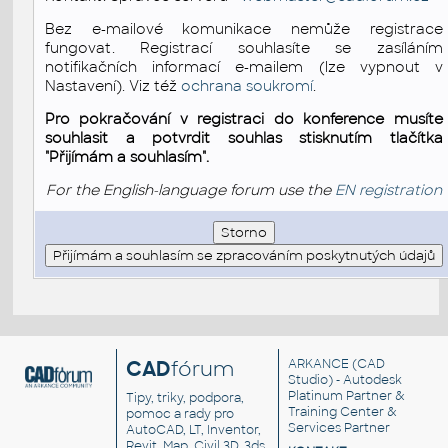
Bez e-mailové komunikace nemůže registrace
fungovat. Registrací souhlasíte se zasíláním
notifikačních informací e-mailem (lze vypnout v
Nastavení). Viz též
ochrana soukromí
.
Pro pokračování v registraci do konference musíte
souhlasit a potvrdit souhlas stisknutím tlačítka
"Přijímám a souhlasím".
For the English-language forum use the
EN registration
CAD
fórum
ARKANCE
(CAD
Studio) - Autodesk
Platinum Partner &
Tipy, triky, podpora,
Training Center &
pomoc a rady pro
Services Partner
AutoCAD, LT, Inventor,
Revit, Map, Civil 3D, 3ds