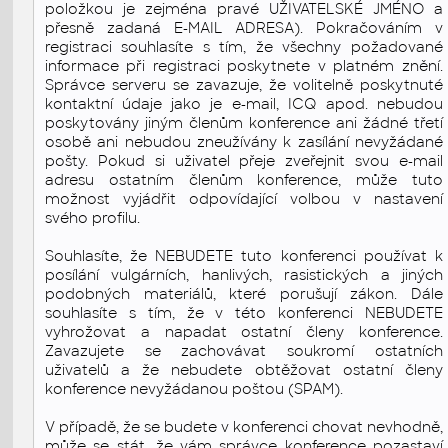
položkou je zejména pravé UŽIVATELSKÉ JMÉNO a
přesně zadaná E-MAIL ADRESA). Pokračováním v
registraci souhlasíte s tím, že všechny požadované
informace při registraci poskytnete v platném znění.
Správce serveru se zavazuje, že volitelně poskytnuté
kontaktní údaje jako je e-mail, ICQ apod. nebudou
poskytovány jiným členům konference ani žádné třetí
osobě ani nebudou zneužívány k zasílání nevyžádané
pošty. Pokud si uživatel přeje zveřejnit svou e-mail
adresu ostatním členům konference, může tuto
možnost vyjádřit odpovídající volbou v nastavení
svého profilu.
Souhlasíte, že NEBUDETE tuto konferenci používat k
posílání vulgárních, hanlivých, rasistických a jiných
podobných materiálů, které porušují zákon. Dále
souhlasíte s tím, že v této konferenci NEBUDETE
vyhrožovat a napadat ostatní členy konference.
Zavazujete se zachovávat soukromí ostatních
uživatelů a že nebudete obtěžovat ostatní členy
konference nevyžádanou poštou (SPAM).
V případě, že se budete v konferenci chovat nevhodně,
může se stát, že vám správce konference pozastaví