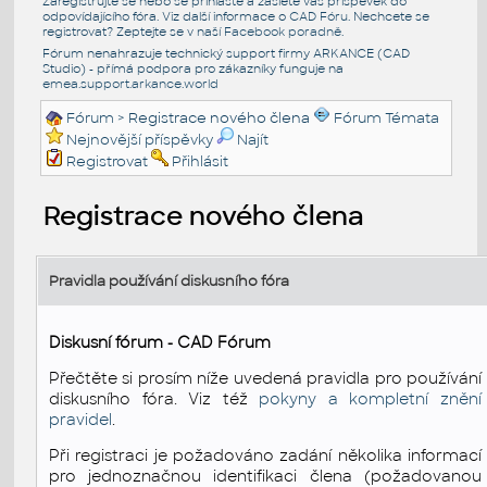
Zaregistrujte se nebo se přihlašte a zašlete váš příspěvek do
odpovídajícího fóra. Viz další informace o
CAD Fóru
. Nechcete se
registrovat? Zeptejte se v naší
Facebook poradně
.
Fórum nenahrazuje technický support firmy ARKANCE (CAD
Studio) - přímá podpora pro zákazníky funguje na
emea.support.arkance.world
Fórum
> Registrace nového člena
Fórum Témata
Nejnovější příspěvky
Najít
Registrovat
Přihlásit
Registrace nového člena
Pravidla používání diskusního fóra
Diskusní fórum - CAD Fórum
Přečtěte si prosím níže uvedená pravidla pro používání
diskusního fóra. Viz též
pokyny a kompletní znění
pravidel
.
Při registraci je požadováno zadání několika informací
pro jednoznačnou identifikaci člena (požadovanou