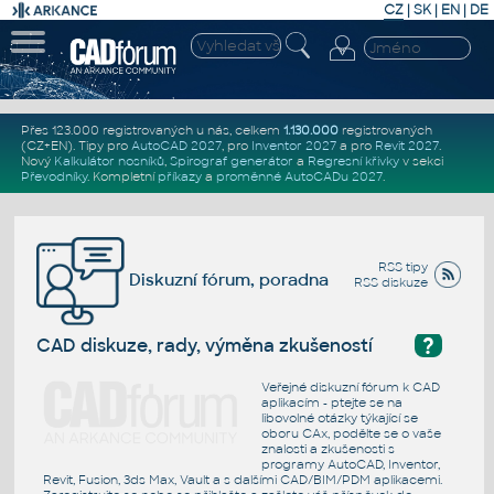
CZ
|
SK
|
EN
|
DE
Přes 123.000 registrovaných u nás, celkem
1.130.000
registrovaných
(CZ+EN)
. Tipy pro
AutoCAD 2027
, pro
Inventor 2027
a pro
Revit 2027
.
Nový
Kalkulátor nosníků
,
Spirograf generátor
a
Regresní křivky
v sekci
Převodníky
.
Kompletní
příkazy
a
proměnné AutoCADu 2027
.
RSS tipy
Diskuzní fórum, poradna
RSS diskuze
?
CAD diskuze, rady, výměna zkušeností
Veřejné diskuzní fórum k CAD
aplikacím - ptejte se na
libovolné otázky týkající se
oboru CAx, podělte se o vaše
znalosti a zkušenosti s
programy AutoCAD, Inventor,
Revit, Fusion, 3ds Max, Vault a s dalšími CAD/BIM/PDM aplikacemi.