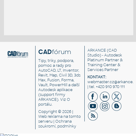
CAD
fórum
ARKANCE
(CAD
Studio) - Autodesk
Platinum Partner &
Tipy, triky, podpora,
Training Center &
pomoc a rady pro
Services Partner
AutoCAD, LT, Inventor,
Revit, Map, Civil 3D, 3ds
KONTAKT:
Max, Fusion, Forma,
webmaster.cz@arkance.w
Vault, PowerMill a další
| tel. +420 910 970 111
Autodesk aplikace
(support firmy
ARKANCE). Viz
O
portálu
.
Copyright © 2026 |
Web reklama
na tomto
serveru |
Ochrana
soukromí, podmínky