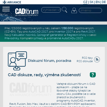
CZ
|
SK
|
EN
|
DE
Přes 123.000 registrovaných u nás, celkem
1.130.000
registrovaných
(CZ+EN)
. Tipy pro
AutoCAD 2027
, pro
Inventor 2027
a pro
Revit 2027
.
Nový
Kalkulátor nosníků
,
Spirograf generátor
a
Regresní křivky
v sekci
Převodníky
.
Kompletní
příkazy
a
proměnné AutoCADu 2027
.
RSS tipy
Diskuzní fórum, poradna
RSS diskuze
?
CAD diskuze, rady, výměna zkušeností
Veřejné diskuzní fórum k CAD
aplikacím - ptejte se na
libovolné otázky týkající se
oboru CAx, podělte se o vaše
znalosti a zkušenosti s
programy AutoCAD, Inventor,
Revit, Fusion, 3ds Max, Vault a s dalšími CAD/BIM/PDM aplikacemi.