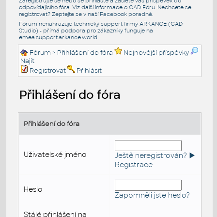
Zaregistrujte se nebo se přihlašte a zašlete váš příspěvek do
odpovídajícího fóra. Viz další informace o
CAD Fóru
. Nechcete se
registrovat? Zeptejte se v naší
Facebook poradně
.
Fórum nenahrazuje technický support firmy ARKANCE (CAD
Studio) - přímá podpora pro zákazníky funguje na
emea.support.arkance.world
Fórum
> Přihlášení do fóra
Nejnovější příspěvky
Najít
Registrovat
Přihlásit
Přihlášení do fóra
Přihlášení do fóra
Uživatelské jméno
Ještě neregistrován? ►
Registrace
Heslo
Zapomněli jste heslo?
Stálé přihlášení na