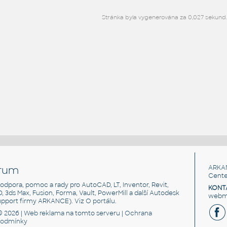
Stránka byla vygenerována za 0,027 sekund
rum
ARKA
Cente
, podpora, pomoc a rady pro AutoCAD, LT, Inventor, Revit,
KONT
3D, 3ds Max, Fusion, Forma, Vault, PowerMill a další Autodesk
webma
support firmy ARKANCE). Viz
O portálu
.
© 2026 |
Web reklama
na tomto serveru |
Ochrana
podmínky