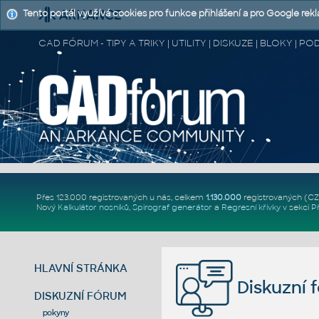
Tento portál využívá cookies pro funkce přihlášení a pro Google rek
CAD FÓRUM - TIPY A TRIKY | UTILITY | DISKUZE | BLOKY |
Přes 123.000 registrovaných u nás, celkem
1.130.000
registrovaných (C
Nový
Kalkulátor nosníků
,
Spirograf generátor
a
Regresní křivky
v sekci
P
HLAVNÍ STRÁNKA
Diskuzní 
DISKUZNÍ FÓRUM
pokyny