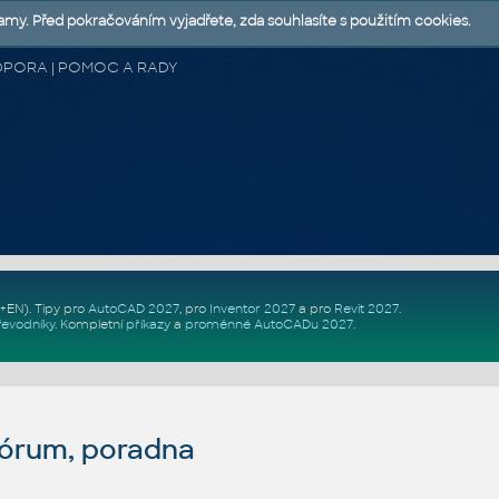
lamy. Před pokračováním vyjadřete, zda souhlasíte s použitím cookies.
 PODPORA | POMOC A RADY
Z+EN)
. Tipy pro
AutoCAD 2027
, pro
Inventor 2027
a pro
Revit 2027
.
řevodníky
.
Kompletní
příkazy
a
proměnné AutoCADu 2027
.
fórum, poradna