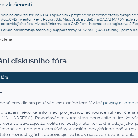
na zkušeností
Veřejné diskuzní fórum k CAD aplikacím - ptejte se na libovolné otázky týkající s
AutoCAD, Inventor, Revit, Fusion, 3ds Max, Vault a s dalšími CAD/BIM/PDM aplikac
odpovídajícího fóra. Viz další informace o
CAD Fóru
. Nechcete se registrovat? Zep
Fórum nenahrazuje technický support firmy ARKANCE (CAD Studio) - přímá po
 člena
ání diskusního fóra
 fóra
m
dená pravidla pro používání diskusního fóra. Viz též
pokyny a komplet
áno zadání několika informací pro jednoznačnou identifikaci čl
AIL ADRESA). Pokračováním v registraci souhlasíte s tím, že vš
rveru se zavazuje, že volitelně poskytnuté kontaktní údaje jako
í osobě ani nebudou zneužívány k zasílání nevyžádané pošty. Pokud
to možnost vyjádřit odpovídající volbou v nastavení svého profilu.