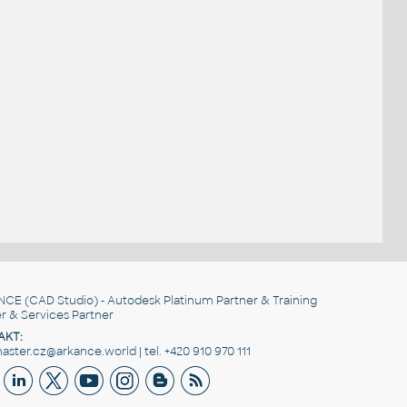
.
NCE
(CAD Studio) - Autodesk Platinum Partner & Training
r & Services Partner
AKT:
ster.cz@arkance.world | tel. +420 910 970 111