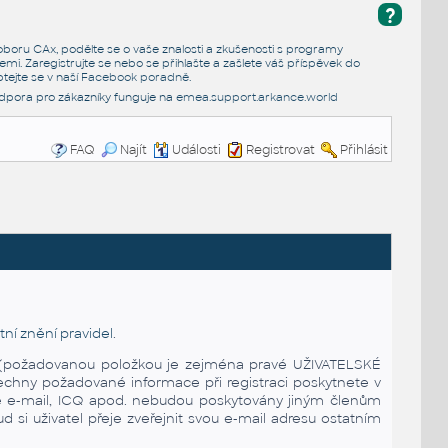
?
e oboru CAx, podělte se o vaše znalosti a zkušenosti s programy
emi. Zaregistrujte se nebo se přihlašte a zašlete váš příspěvek do
tejte se v naší
Facebook poradně
.
dpora pro zákazníky funguje na
emea.support.arkance.world
FAQ
Najít
Události
Registrovat
Přihlásit
ní znění pravidel
.
ena (požadovanou položkou je zejména pravé UŽIVATELSKÉ
echny požadované informace při registraci poskytnete v
 je e-mail, ICQ apod. nebudou poskytovány jiným členům
 si uživatel přeje zveřejnit svou e-mail adresu ostatním