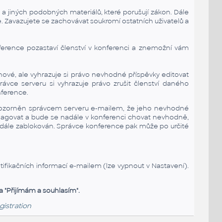
h a jiných podobných materiálů, které porušují zákon. Dále
. Zavazujete se zachovávat soukromí ostatních uživatelů a
erence pozastaví členství v konferenci a znemožní vám
nové, ale vyhrazuje si právo nevhodné příspěvky editovat
vce serveru si vyhrazuje právo zrušit členství daného
nference.
ozorněn správcem serveru e-mailem, že jeho nevhodné
reagovat a bude se nadále v konferenci chovat nevhodně,
nadále zablokován. Správce konference pak může po určité
ifikačních informací e-mailem (lze vypnout v Nastavení).
a "Přijímám a souhlasím".
gistration