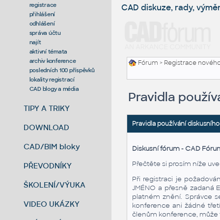
registrace
CAD diskuze, rady, výmě
přihlášení
odhlášení
správa účtu
najít
aktivní témata
archiv konference
Fórum
> Registrace nového
posledních 100 příspěvků
lokality registrací
CAD blogy a média
Pravidla použív
TIPY A TRIKY
Pravidla používání diskusního
DOWNLOAD
CAD/BIM bloky
Diskusní fórum - CAD Fóru
Přečtěte si prosím níže uve
PŘEVODNÍKY
Při registraci je požadov
ŠKOLENÍ/VÝUKA
JMÉNO a přesně zadaná E-M
platném znění. Správce se
VIDEO UKÁZKY
konference ani žádné třet
členům konference, může tu