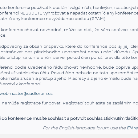
o konferenci používat k posílání vulgárních, hanlivých, rasistickýc
o konferenci NEBUDETE vyhrožovat a napadat ostatní členy konference
tatní členy konference nevyžádanou poštou (SPAM).
v konferenci chovat nevhodně, může se stát, že vám správce konf
nce.
povědný za obsah příspěvků, které do konference posílají její čle
dstraňovat bez předchozího upozornění nebo udání důvodu. Sprá
le přístup na konferenční server pokud člen poruší pravidla této ko
ferenci podle uvedeného řádu chovat nevhodně, bude poprvé up
rušení uživatelského účtu. Pokud člen nebude na toto upozornění 
 okamžitě zrušen a přistup z jeho IP adresy a z jeho e-mailu bude 
enství v konferenci.
webmaster@cadforum.cz
emůže registrace fungovat. Registrací souhlasíte se zasíláním not
i do konference musíte souhlasit a potvrdit souhlas stisknutím tlačítk
For the English-language forum use the
EN re