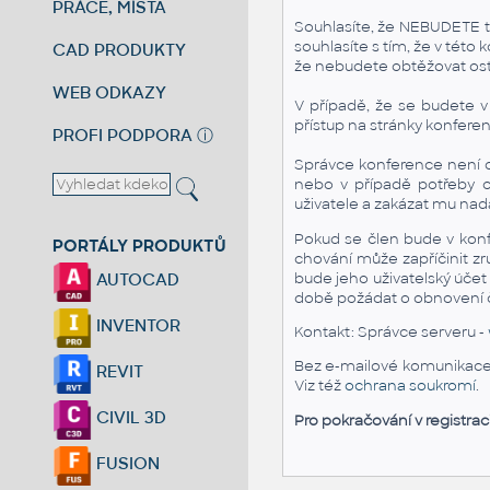
PRÁCE, MÍSTA
Souhlasíte, že NEBUDETE tut
souhlasíte s tím, že v tét
CAD PRODUKTY
že nebudete obtěžovat os
WEB ODKAZY
V případě, že se budete 
přístup na stránky konfere
PROFI PODPORA
ⓘ
Správce konference není od
nebo v případě potřeby o
uživatele a zakázat mu nadá
Pokud se člen bude v kon
PORTÁLY PRODUKTŮ
chování může zapříčinit z
bude jeho uživatelský účet
AUTOCAD
době požádat o obnovení čl
INVENTOR
Kontakt: Správce serveru -
Bez e-mailové komunikace n
REVIT
Viz též
ochrana soukromí
.
CIVIL 3D
Pro pokračování v registrac
FUSION