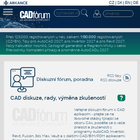
CZ
|
SK
|
EN
|
DE
Přes 123.000 registrovaných u nás, celkem
1.130.000
registrovaných
(CZ+EN)
. Tipy pro
AutoCAD 2027
, pro
Inventor 2027
a pro
Revit 2027
.
Nový
Kalkulátor nosníků
,
Spirograf generátor
a
Regresní křivky
v sekci
Převodníky
.
Kompletní
příkazy
a
proměnné AutoCADu 2027
.
RSS tipy
Diskuzní fórum, poradna
RSS diskuze
?
CAD diskuze, rady, výměna zkušeností
Veřejné diskuzní fórum k CAD
aplikacím - ptejte se na
libovolné otázky týkající se
oboru CAx, podělte se o vaše
znalosti a zkušenosti s
programy AutoCAD, Inventor,
Revit, Fusion, 3ds Max, Vault a s dalšími CAD/BIM/PDM aplikacemi.