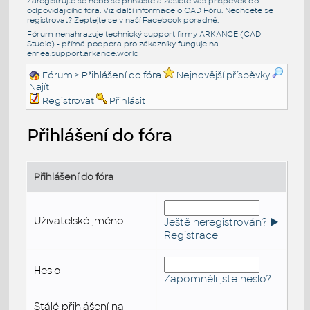
Zaregistrujte se nebo se přihlašte a zašlete váš příspěvek do
odpovídajícího fóra. Viz další informace o
CAD Fóru
. Nechcete se
registrovat? Zeptejte se v naší
Facebook poradně
.
Fórum nenahrazuje technický support firmy ARKANCE (CAD
Studio) - přímá podpora pro zákazníky funguje na
emea.support.arkance.world
Fórum
> Přihlášení do fóra
Nejnovější příspěvky
Najít
Registrovat
Přihlásit
Přihlášení do fóra
Přihlášení do fóra
Uživatelské jméno
Ještě neregistrován? ►
Registrace
Heslo
Zapomněli jste heslo?
Stálé přihlášení na