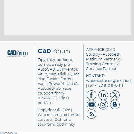
CAD
fórum
ARKANCE
(CAD
Studio) - Autodesk
Platinum Partner &
Tipy, triky, podpora,
Training Center &
pomoc a rady pro
Services Partner
AutoCAD, LT, Inventor,
Revit, Map, Civil 3D, 3ds
KONTAKT:
Max, Fusion, Forma,
webmaster.cz@arkance.w
Vault, PowerMill a další
| tel. +420 910 970 111
Autodesk aplikace
(support firmy
ARKANCE). Viz
O
portálu
.
Copyright © 2026 |
Web reklama
na tomto
serveru |
Ochrana
soukromí, podmínky