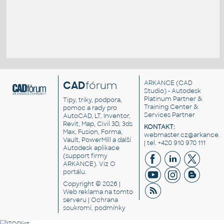
CAD
fórum
ARKANCE
(CAD
Studio) - Autodesk
Platinum Partner &
Tipy, triky, podpora,
Training Center &
pomoc a rady pro
Services Partner
AutoCAD, LT, Inventor,
Revit, Map, Civil 3D, 3ds
KONTAKT:
Max, Fusion, Forma,
webmaster.cz@arkance.w
Vault, PowerMill a další
| tel. +420 910 970 111
Autodesk aplikace
(support firmy
ARKANCE). Viz
O
portálu
.
Copyright © 2026 |
Web reklama
na tomto
serveru |
Ochrana
soukromí, podmínky