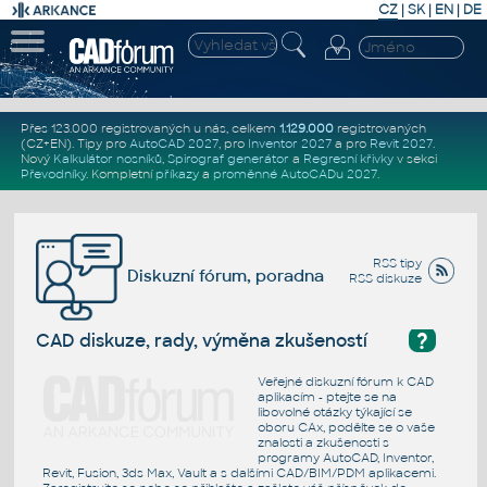
CZ
|
SK
|
EN
|
DE
Přes 123.000 registrovaných u nás, celkem
1.129.000
registrovaných
(CZ+EN)
. Tipy pro
AutoCAD 2027
, pro
Inventor 2027
a pro
Revit 2027
.
Nový
Kalkulátor nosníků
,
Spirograf generátor
a
Regresní křivky
v sekci
Převodníky
.
Kompletní
příkazy
a
proměnné AutoCADu 2027
.
RSS tipy
Diskuzní fórum, poradna
RSS diskuze
?
CAD diskuze, rady, výměna zkušeností
Veřejné diskuzní fórum k CAD
aplikacím - ptejte se na
libovolné otázky týkající se
oboru CAx, podělte se o vaše
znalosti a zkušenosti s
programy AutoCAD, Inventor,
Revit, Fusion, 3ds Max, Vault a s dalšími CAD/BIM/PDM aplikacemi.