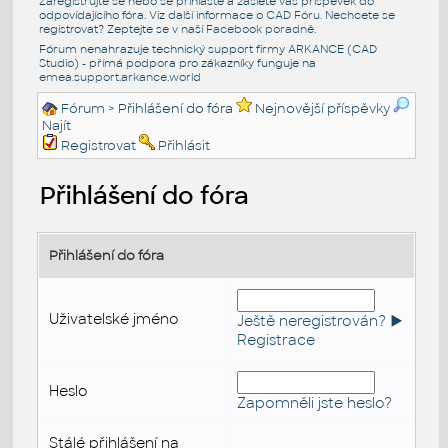
Zaregistrujte se nebo se přihlašte a zašlete váš příspěvek do
odpovídajícího fóra. Viz další informace o
CAD Fóru
. Nechcete se
registrovat? Zeptejte se v naší
Facebook poradně
.
Fórum nenahrazuje technický support firmy ARKANCE (CAD
Studio) - přímá podpora pro zákazníky funguje na
emea.support.arkance.world
Fórum
> Přihlášení do fóra
Nejnovější příspěvky
Najít
Registrovat
Přihlásit
Přihlášení do fóra
Přihlášení do fóra
Uživatelské jméno
Ještě neregistrován? ►
Registrace
Heslo
Zapomněli jste heslo?
Stálé přihlášení na