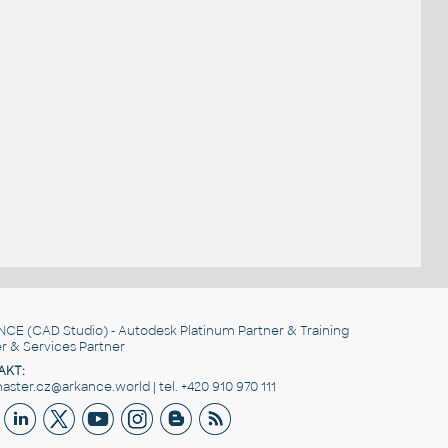
NCE
(CAD Studio) - Autodesk Platinum Partner & Training
r & Services Partner
AKT:
ster.cz@arkance.world | tel. +420 910 970 111