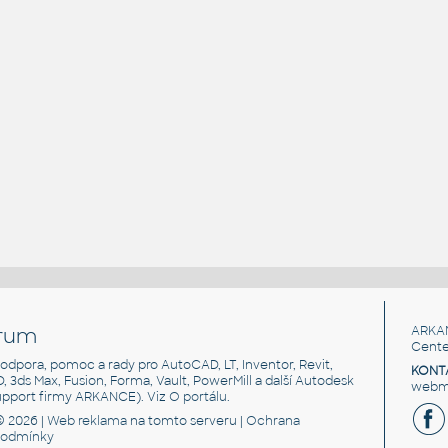
rum
ARKA
Cente
, podpora, pomoc a rady pro AutoCAD, LT, Inventor, Revit,
KONT
3D, 3ds Max, Fusion, Forma, Vault, PowerMill a další Autodesk
webma
support firmy ARKANCE). Viz
O portálu
.
© 2026 |
Web reklama
na tomto serveru |
Ochrana
podmínky