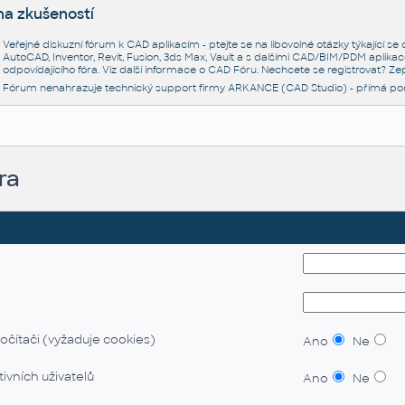
na zkušeností
Veřejné diskuzní fórum k CAD aplikacím - ptejte se na libovolné otázky týkající s
AutoCAD, Inventor, Revit, Fusion, 3ds Max, Vault a s dalšími CAD/BIM/PDM aplikac
odpovídajícího fóra. Viz další informace o
CAD Fóru
. Nechcete se registrovat? Zep
Fórum nenahrazuje technický support firmy ARKANCE (CAD Studio) - přímá po
ra
očítači (vyžaduje cookies)
Ano
Ne
ivních uživatelů
Ano
Ne