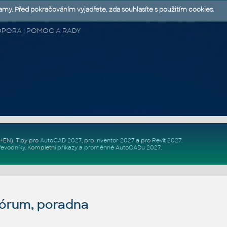
lamy. Před pokračováním vyjadřete, zda souhlasíte s použitím cookies.
 PODPORA | POMOC A RADY
Z+EN)
. Tipy pro
AutoCAD 2027
, pro
Inventor 2027
a pro
Revit 2027
.
řevodníky
.
Kompletní
příkazy
a
proměnné AutoCADu 2027
.
fórum, poradna