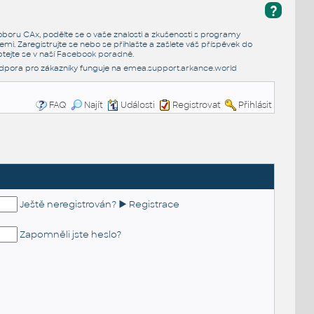
?
e oboru CAx, podělte se o vaše znalosti a zkušenosti s programy
emi. Zaregistrujte se nebo se přihlašte a zašlete váš příspěvek do
tejte se v naší
Facebook poradně
.
dpora pro zákazníky funguje na
emea.support.arkance.world
FAQ
Najít
Události
Registrovat
Přihlásit
Ještě neregistrován? ► Registrace
Zapomněli jste heslo?