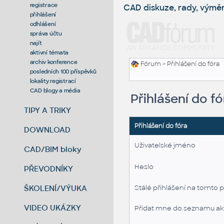
registrace
CAD diskuze, rady, výmě
přihlášení
odhlášení
správa účtu
najít
aktivní témata
archiv konference
Fórum
> Přihlášení do fóra
posledních 100 příspěvků
lokality registrací
CAD blogy a média
Přihlášení do fó
TIPY A TRIKY
Přihlášení do fóra
DOWNLOAD
Uživatelské jméno
CAD/BIM bloky
Heslo
PŘEVODNÍKY
ŠKOLENÍ/VÝUKA
Stálé přihlášení na tomto p
VIDEO UKÁZKY
Přidat mne do seznamu akt