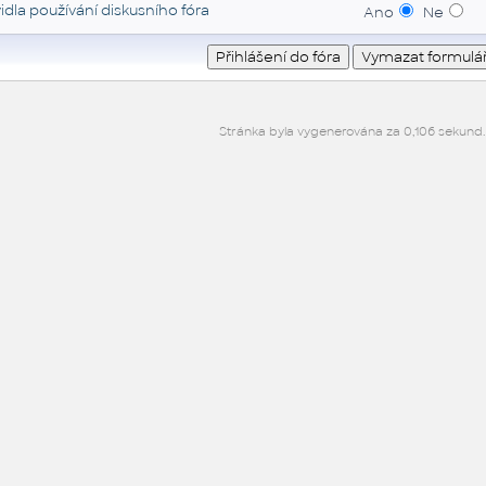
idla používání diskusního fóra
Ano
Ne
Stránka byla vygenerována za 0,106 sekund.