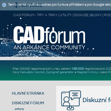
Tento portál využívá cookies pro funkce přihlášení a pro Google rek
CAD FÓRUM - TIPY A TRIKY | UTILITY | DISKUZE | BLOKY |
Přes 123.000 registrovaných u nás, celkem
1.130.000
registrovaných (C
Nový
Kalkulátor nosníků
,
Spirograf generátor
a
Regresní křivky
v sekci
P
HLAVNÍ STRÁNKA
Diskuzní 
DISKUZNÍ FÓRUM
pokyny