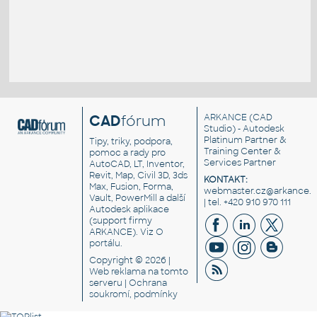
CAD
fórum
ARKANCE
(CAD
Studio) - Autodesk
Platinum Partner &
Tipy, triky, podpora,
Training Center &
pomoc a rady pro
Services Partner
AutoCAD, LT, Inventor,
Revit, Map, Civil 3D, 3ds
KONTAKT:
Max, Fusion, Forma,
webmaster.cz@arkance.w
Vault, PowerMill a další
| tel. +420 910 970 111
Autodesk aplikace
(support firmy
ARKANCE). Viz
O
portálu
.
Copyright © 2026 |
Web reklama
na tomto
serveru |
Ochrana
soukromí, podmínky