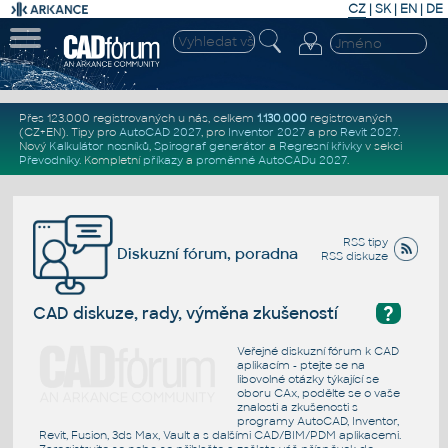
CZ
|
SK
|
EN
|
DE
Přes 123.000 registrovaných u nás, celkem
1.130.000
registrovaných
(CZ+EN)
. Tipy pro
AutoCAD 2027
, pro
Inventor 2027
a pro
Revit 2027
.
Nový
Kalkulátor nosníků
,
Spirograf generátor
a
Regresní křivky
v sekci
Převodníky
.
Kompletní
příkazy
a
proměnné AutoCADu 2027
.
RSS tipy
Diskuzní fórum, poradna
RSS diskuze
?
CAD diskuze, rady, výměna zkušeností
Veřejné diskuzní fórum k CAD
aplikacím - ptejte se na
libovolné otázky týkající se
oboru CAx, podělte se o vaše
znalosti a zkušenosti s
programy AutoCAD, Inventor,
Revit, Fusion, 3ds Max, Vault a s dalšími CAD/BIM/PDM aplikacemi.