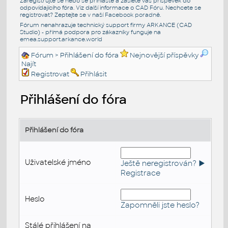
Zaregistrujte se nebo se přihlašte a zašlete váš příspěvek do
odpovídajícího fóra. Viz další informace o
CAD Fóru
. Nechcete se
registrovat? Zeptejte se v naší
Facebook poradně
.
Fórum nenahrazuje technický support firmy ARKANCE (CAD
Studio) - přímá podpora pro zákazníky funguje na
emea.support.arkance.world
Fórum
> Přihlášení do fóra
Nejnovější příspěvky
Najít
Registrovat
Přihlásit
Přihlášení do fóra
Přihlášení do fóra
Uživatelské jméno
Ještě neregistrován? ►
Registrace
Heslo
Zapomněli jste heslo?
Stálé přihlášení na