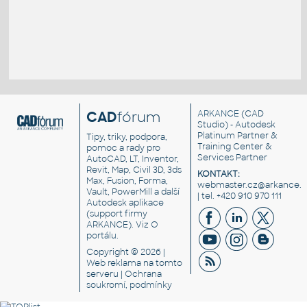
CAD
fórum
ARKANCE
(CAD
Studio) - Autodesk
Platinum Partner &
Tipy, triky, podpora,
Training Center &
pomoc a rady pro
Services Partner
AutoCAD, LT, Inventor,
Revit, Map, Civil 3D, 3ds
KONTAKT:
Max, Fusion, Forma,
webmaster.cz@arkance.w
Vault, PowerMill a další
| tel. +420 910 970 111
Autodesk aplikace
(support firmy
ARKANCE). Viz
O
portálu
.
Copyright © 2026 |
Web reklama
na tomto
serveru |
Ochrana
soukromí, podmínky