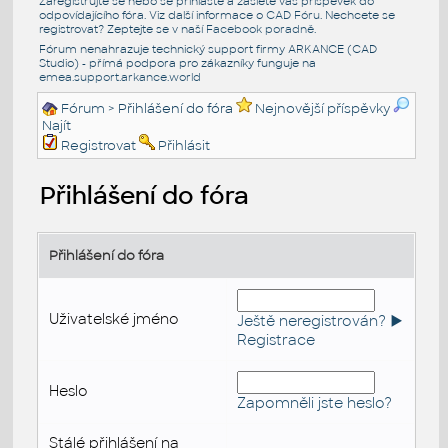
Zaregistrujte se nebo se přihlašte a zašlete váš příspěvek do
odpovídajícího fóra. Viz další informace o
CAD Fóru
. Nechcete se
registrovat? Zeptejte se v naší
Facebook poradně
.
Fórum nenahrazuje technický support firmy ARKANCE (CAD
Studio) - přímá podpora pro zákazníky funguje na
emea.support.arkance.world
Fórum
> Přihlášení do fóra
Nejnovější příspěvky
Najít
Registrovat
Přihlásit
Přihlášení do fóra
Přihlášení do fóra
Uživatelské jméno
Ještě neregistrován? ►
Registrace
Heslo
Zapomněli jste heslo?
Stálé přihlášení na