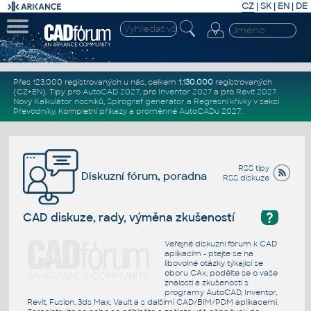
CZ
|
SK
|
EN
|
DE
Přes 123.000 registrovaných u nás, celkem
1.130.000
registrovaných
(CZ+EN)
. Tipy pro
AutoCAD 2027
, pro
Inventor 2027
a pro
Revit 2027
.
Nový
Kalkulátor nosníků
,
Spirograf generátor
a
Regresní křivky
v sekci
Převodníky
.
Kompletní
příkazy
a
proměnné AutoCADu 2027
.
RSS tipy
Diskuzní fórum, poradna
RSS diskuze
?
CAD diskuze, rady, výměna zkušeností
Veřejné diskuzní fórum k CAD
aplikacím - ptejte se na
libovolné otázky týkající se
oboru CAx, podělte se o vaše
znalosti a zkušenosti s
programy AutoCAD, Inventor,
Revit, Fusion, 3ds Max, Vault a s dalšími CAD/BIM/PDM aplikacemi.