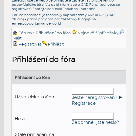
Zaregistrujte se nebo se přihlašte a zašlete váš příspěvek do
odpovídajícího fóra. Viz další informace o
CAD Fóru
. Nechcete se
registrovat? Zeptejte se v naší
Facebook poradně
.
Fórum nenahrazuje technický support firmy ARKANCE (CAD
Studio) - přímá podpora pro zákazníky funguje na
emea.support.arkance.world
Fórum
> Přihlášení do fóra
Nejnovější příspěvky
Najít
Registrovat
Přihlásit
Přihlášení do fóra
Přihlášení do fóra
Uživatelské jméno
Ještě neregistrován? ►
Registrace
Heslo
Zapomněli jste heslo?
Stálé přihlášení na