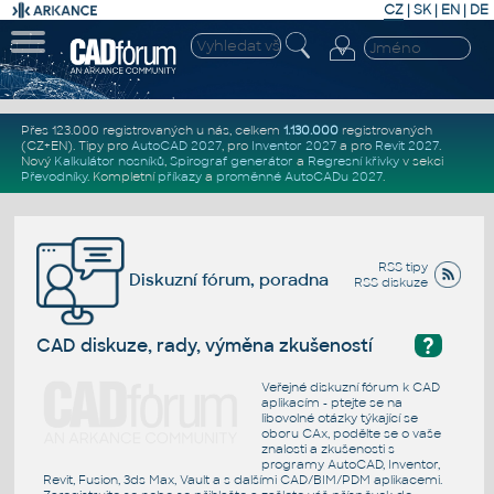
CZ
|
SK
|
EN
|
DE
Přes 123.000 registrovaných u nás, celkem
1.130.000
registrovaných
(CZ+EN)
. Tipy pro
AutoCAD 2027
, pro
Inventor 2027
a pro
Revit 2027
.
Nový
Kalkulátor nosníků
,
Spirograf generátor
a
Regresní křivky
v sekci
Převodníky
.
Kompletní
příkazy
a
proměnné AutoCADu 2027
.
RSS tipy
Diskuzní fórum, poradna
RSS diskuze
?
CAD diskuze, rady, výměna zkušeností
Veřejné diskuzní fórum k CAD
aplikacím - ptejte se na
libovolné otázky týkající se
oboru CAx, podělte se o vaše
znalosti a zkušenosti s
programy AutoCAD, Inventor,
Revit, Fusion, 3ds Max, Vault a s dalšími CAD/BIM/PDM aplikacemi.