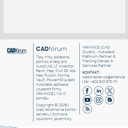
CAD
fórum
ARKANCE
(CAD
Studio) - Autodesk
Platinum Partner &
Tipy, triky, podpora,
Training Center &
pomoc a rady pro
Services Partner
AutoCAD, LT, Inventor,
Revit, Map, Civil 3D, 3ds
KONTAKT:
Max, Fusion, Forma,
webmaster.cz@arkance.w
Vault, PowerMill a další
| tel. +420 910 970 111
Autodesk aplikace
(support firmy
ARKANCE). Viz
O
portálu
.
Copyright © 2026 |
Web reklama
na tomto
serveru |
Ochrana
soukromí, podmínky