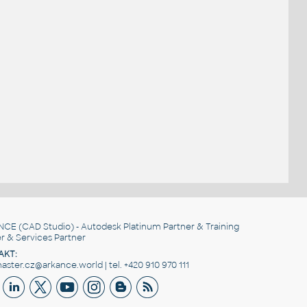
NCE
(CAD Studio) - Autodesk Platinum Partner & Training
r & Services Partner
AKT:
ster.cz@arkance.world | tel. +420 910 970 111