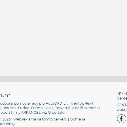
rum
ARKA
Cente
, podpora, pomoc a rady pro AutoCAD, LT, Inventor, Revit,
KONT
3D, 3ds Max, Fusion, Forma, Vault, PowerMill a další Autodesk
webma
support firmy ARKANCE). Viz
O portálu
.
© 2026 |
Web reklama
na tomto serveru |
Ochrana
podmínky