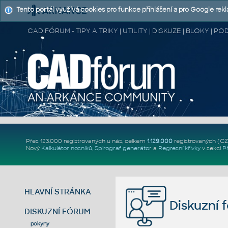
Tento portál využívá cookies pro funkce přihlášení a pro Google rek
CAD FÓRUM - TIPY A TRIKY | UTILITY | DISKUZE | BLOKY |
Přes 123.000 registrovaných u nás, celkem
1.129.000
registrovaných (C
Nový
Kalkulátor nosníků
,
Spirograf generátor
a
Regresní křivky
v sekci
P
HLAVNÍ STRÁNKA
Diskuzní 
DISKUZNÍ FÓRUM
pokyny