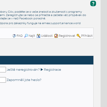
?
e oboru CAx, podělte se o vaše znalosti a zkušenosti s programy
emi. Zaregistrujte se nebo se přihlašte a zašlete váš příspěvek do
tejte se v naší
Facebook poradně
.
dpora pro zákazníky funguje na
emea.support.arkance.world
FAQ
Najít
Události
Registrovat
Přihlásit
Ještě neregistrován? ► Registrace
Zapomněli jste heslo?