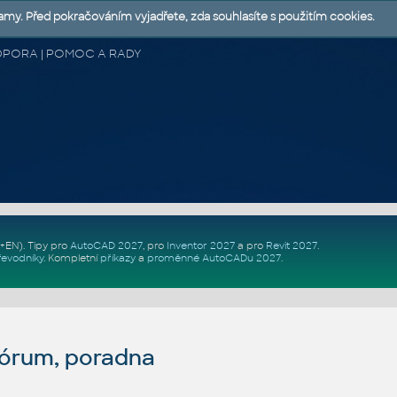
lamy. Před pokračováním vyjadřete, zda souhlasíte s použitím cookies.
 PODPORA | POMOC A RADY
Z+EN)
. Tipy pro
AutoCAD 2027
, pro
Inventor 2027
a pro
Revit 2027
.
řevodníky
.
Kompletní
příkazy
a
proměnné AutoCADu 2027
.
fórum, poradna