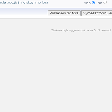
idla používání diskusního fóra
Ano
Ne
Stránka byla vygenerována za 0,113 sekund.