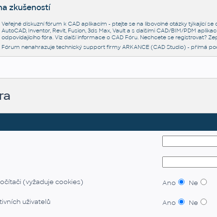
na zkušeností
Veřejné diskuzní fórum k CAD aplikacím - ptejte se na libovolné otázky týkající s
AutoCAD, Inventor, Revit, Fusion, 3ds Max, Vault a s dalšími CAD/BIM/PDM aplikac
odpovídajícího fóra. Viz další informace o
CAD Fóru
. Nechcete se registrovat? Zep
Fórum nenahrazuje technický support firmy ARKANCE (CAD Studio) - přímá po
ra
očítači (vyžaduje cookies)
Ano
Ne
ivních uživatelů
Ano
Ne