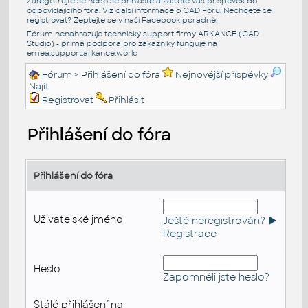
Zaregistrujte se nebo se přihlašte a zašlete váš příspěvek do
odpovídajícího fóra. Viz další informace o
CAD Fóru
. Nechcete se
registrovat? Zeptejte se v naší
Facebook poradně
.
Fórum nenahrazuje technický support firmy ARKANCE (CAD
Studio) - přímá podpora pro zákazníky funguje na
emea.support.arkance.world
Fórum
> Přihlášení do fóra
Nejnovější příspěvky
Najít
Registrovat
Přihlásit
Přihlášení do fóra
Přihlášení do fóra
Uživatelské jméno
Ještě neregistrován? ►
Registrace
Heslo
Zapomněli jste heslo?
Stálé přihlášení na