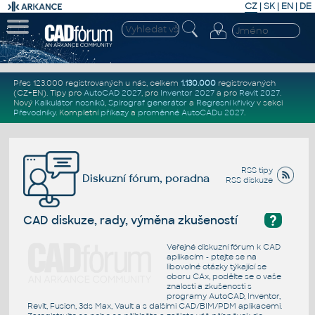
CZ
|
SK
|
EN
|
DE
Přes 123.000 registrovaných u nás, celkem
1.130.000
registrovaných
(CZ+EN)
. Tipy pro
AutoCAD 2027
, pro
Inventor 2027
a pro
Revit 2027
.
Nový
Kalkulátor nosníků
,
Spirograf generátor
a
Regresní křivky
v sekci
Převodníky
.
Kompletní
příkazy
a
proměnné AutoCADu 2027
.
RSS tipy
Diskuzní fórum, poradna
RSS diskuze
?
CAD diskuze, rady, výměna zkušeností
Veřejné diskuzní fórum k CAD
aplikacím - ptejte se na
libovolné otázky týkající se
oboru CAx, podělte se o vaše
znalosti a zkušenosti s
programy AutoCAD, Inventor,
Revit, Fusion, 3ds Max, Vault a s dalšími CAD/BIM/PDM aplikacemi.