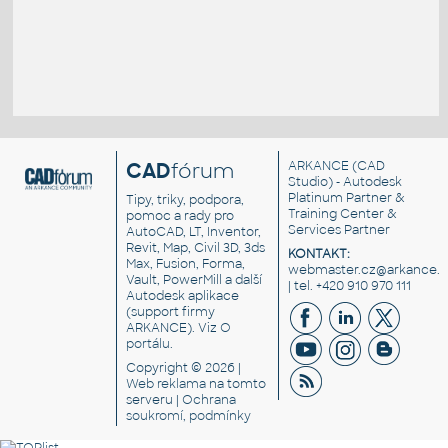
CAD
fórum
ARKANCE
(CAD
Studio) - Autodesk
Platinum Partner &
Tipy, triky, podpora,
Training Center &
pomoc a rady pro
Services Partner
AutoCAD, LT, Inventor,
Revit, Map, Civil 3D, 3ds
KONTAKT:
Max, Fusion, Forma,
webmaster.cz@arkance.w
Vault, PowerMill a další
| tel. +420 910 970 111
Autodesk aplikace
(support firmy
ARKANCE). Viz
O
portálu
.
Copyright © 2026 |
Web reklama
na tomto
serveru |
Ochrana
soukromí, podmínky