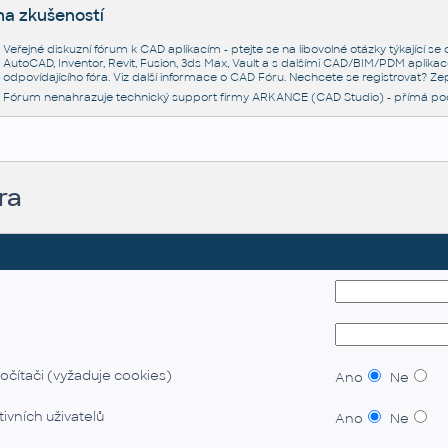
na zkušeností
Veřejné diskuzní fórum k CAD aplikacím - ptejte se na libovolné otázky týkající s
AutoCAD, Inventor, Revit, Fusion, 3ds Max, Vault a s dalšími CAD/BIM/PDM aplikac
odpovídajícího fóra. Viz další informace o
CAD Fóru
. Nechcete se registrovat? Zep
Fórum nenahrazuje technický support firmy ARKANCE (CAD Studio) - přímá po
ra
očítači (vyžaduje cookies)
Ano
Ne
ivních uživatelů
Ano
Ne