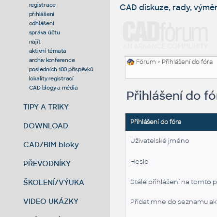
registrace
CAD diskuze, rady, výmě
přihlášení
odhlášení
správa účtu
najít
aktivní témata
archiv konference
Fórum
> Přihlášení do fóra
posledních 100 příspěvků
lokality registrací
CAD blogy a média
Přihlášení do fó
TIPY A TRIKY
Přihlášení do fóra
DOWNLOAD
Uživatelské jméno
CAD/BIM bloky
Heslo
PŘEVODNÍKY
ŠKOLENÍ/VÝUKA
Stálé přihlášení na tomto p
VIDEO UKÁZKY
Přidat mne do seznamu akt