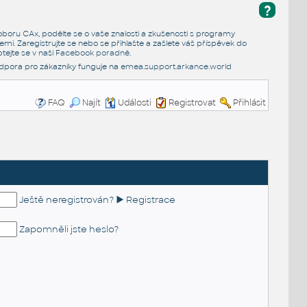
?
e oboru CAx, podělte se o vaše znalosti a zkušenosti s programy
emi. Zaregistrujte se nebo se přihlašte a zašlete váš příspěvek do
tejte se v naší
Facebook poradně
.
dpora pro zákazníky funguje na
emea.support.arkance.world
FAQ
Najít
Události
Registrovat
Přihlásit
Ještě neregistrován? ► Registrace
Zapomněli jste heslo?