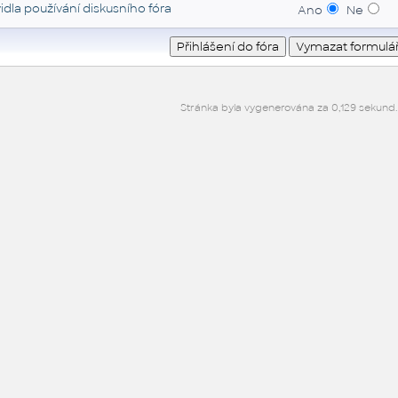
idla používání diskusního fóra
Ano
Ne
Stránka byla vygenerována za 0,129 sekund.