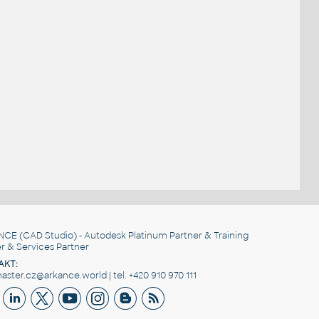
NCE
(CAD Studio) - Autodesk Platinum Partner & Training
r & Services Partner
AKT:
ster.cz@arkance.world | tel. +420 910 970 111