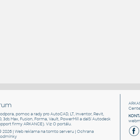
rum
ARKA
Cente
, podpora, pomoc a rady pro AutoCAD, LT, Inventor, Revit,
KONT
3D, 3ds Max, Fusion, Forma, Vault, PowerMill a další Autodesk
webma
support firmy ARKANCE). Viz
O portálu
.
© 2026 |
Web reklama
na tomto serveru |
Ochrana
podmínky