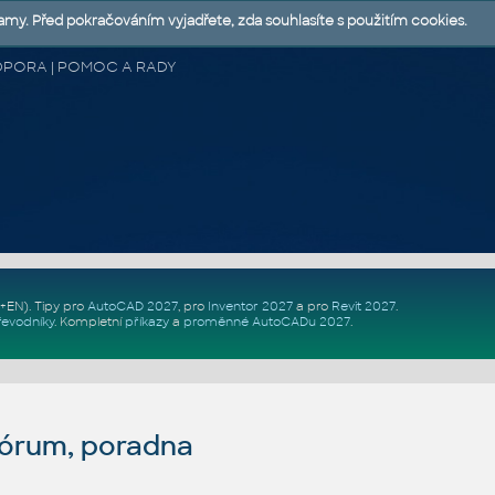
lamy. Před pokračováním vyjadřete, zda souhlasíte s použitím cookies.
 PODPORA | POMOC A RADY
Z+EN)
. Tipy pro
AutoCAD 2027
, pro
Inventor 2027
a pro
Revit 2027
.
řevodníky
.
Kompletní
příkazy
a
proměnné AutoCADu 2027
.
fórum, poradna