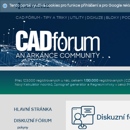
Tento portál využívá cookies pro funkce přihlášení a pro Google rek
CAD FÓRUM - TIPY A TRIKY | UTILITY | DISKUZE | BLOKY |
Přes 123.000 registrovaných u nás, celkem
1.130.000
registrovaných (C
Nový
Kalkulátor nosníků
,
Spirograf generátor
a
Regresní křivky
v sekci
P
HLAVNÍ STRÁNKA
Diskuzní 
DISKUZNÍ FÓRUM
pokyny