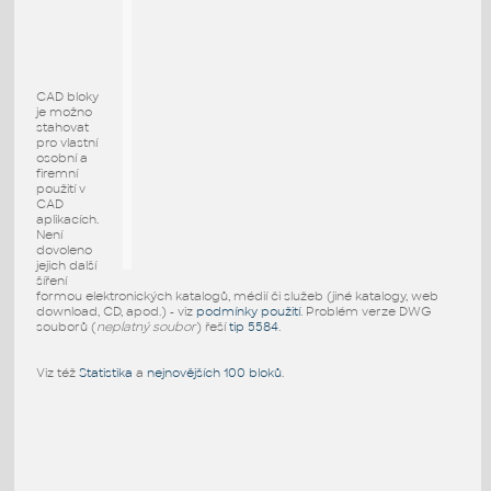
CAD bloky
je možno
stahovat
pro vlastní
osobní a
firemní
použití v
CAD
aplikacích.
Není
dovoleno
jejich další
šíření
formou elektronických katalogů, médií či služeb (jiné katalogy, web
download, CD, apod.) - viz
podmínky použití
. Problém verze DWG
souborů (
neplatný soubor
) řeší
tip 5584
.
Viz též
Statistika
a
nejnovějších 100 bloků
.