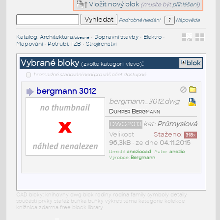
Vložit nový blok
(musíte být
přihlášeni
)
Podrobné hledání
Nápověda
Katalog
:
Architektura
•
Dopravní stavby
•
Elektro
•
/obecné
Mapování
•
Potrubí, TZB
•
Strojírenství
Vybrané bloky
:
blok
(zvolte kategorii vlevo)
hromadné stahování není pro váš účet dostupné
bergmann 3012
bergmann_3012.dwg
Dumper Bergmann
DWG2013
kat:
Průmyslová
Velikost
Staženo:
318
x
96,3kB
• ze dne
04.11.2015
Umístil:
aneziocad
• Autor:
anezio
•
Výrobce:
Bergmann
CAD bloky: knihovny dwg blok rodiny rodina family symboly detaily
součásti prvky stafáž buňka buňky výkres téma kategorie kolekce
knižnica zdarma free block library