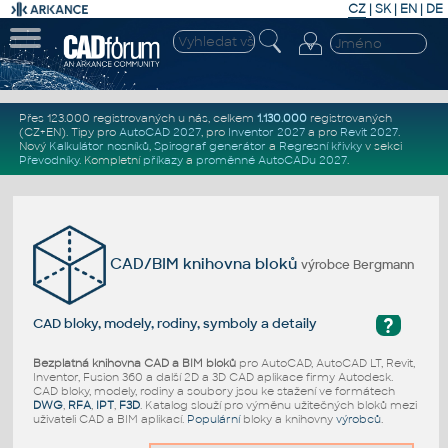
CZ
|
SK
|
EN
|
DE
Přes 123.000 registrovaných u nás, celkem
1.130.000
registrovaných
(CZ+EN)
. Tipy pro
AutoCAD 2027
, pro
Inventor 2027
a pro
Revit 2027
.
Nový
Kalkulátor nosníků
,
Spirograf generátor
a
Regresní křivky
v sekci
Převodníky
.
Kompletní
příkazy
a
proměnné AutoCADu 2027
.
CAD/BIM knihovna bloků
výrobce Bergmann
?
CAD bloky, modely, rodiny, symboly a detaily
Bezplatná knihovna CAD a BIM bloků
pro AutoCAD, AutoCAD LT, Revit,
Inventor, Fusion 360 a další 2D a 3D CAD aplikace firmy Autodesk.
CAD bloky, modely, rodiny a soubory jsou ke stažení ve formátech
DWG
,
RFA
,
IPT
,
F3D
. Katalog slouží pro výměnu užitečných bloků mezi
uživateli CAD a BIM aplikací.
Populární
bloky a knihovny
výrobců
.