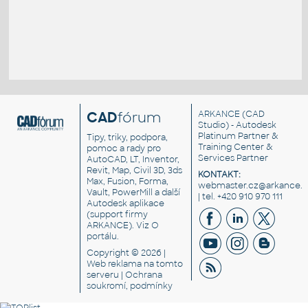
CAD
fórum
ARKANCE
(CAD
Studio) - Autodesk
Platinum Partner &
Tipy, triky, podpora,
Training Center &
pomoc a rady pro
Services Partner
AutoCAD, LT, Inventor,
Revit, Map, Civil 3D, 3ds
KONTAKT:
Max, Fusion, Forma,
webmaster.cz@arkance.w
Vault, PowerMill a další
| tel. +420 910 970 111
Autodesk aplikace
(support firmy
ARKANCE). Viz
O
portálu
.
Copyright © 2026 |
Web reklama
na tomto
serveru |
Ochrana
soukromí, podmínky