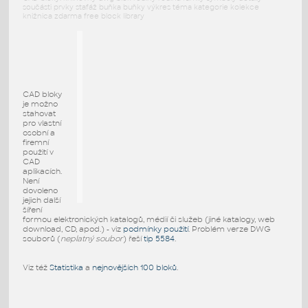
součásti prvky stafáž buňka buňky výkres téma kategorie kolekce
knižnica zdarma free block library
CAD bloky
je možno
stahovat
pro vlastní
osobní a
firemní
použití v
CAD
aplikacích.
Není
dovoleno
jejich další
šíření
formou elektronických katalogů, médií či služeb (jiné katalogy, web
download, CD, apod.) - viz
podmínky použití
. Problém verze DWG
souborů (
neplatný soubor
) řeší
tip 5584
.
Viz též
Statistika
a
nejnovějších 100 bloků
.