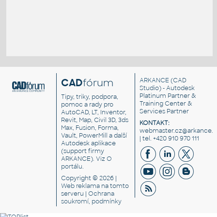
CAD
fórum
ARKANCE
(CAD
Studio) - Autodesk
Platinum Partner &
Tipy, triky, podpora,
Training Center &
pomoc a rady pro
Services Partner
AutoCAD, LT, Inventor,
Revit, Map, Civil 3D, 3ds
KONTAKT:
Max, Fusion, Forma,
webmaster.cz@arkance.w
Vault, PowerMill a další
| tel. +420 910 970 111
Autodesk aplikace
(support firmy
ARKANCE). Viz
O
portálu
.
Copyright © 2026 |
Web reklama
na tomto
serveru |
Ochrana
soukromí, podmínky