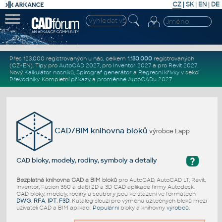
CZ
|
SK
|
EN
|
DE
Přes 123.000 registrovaných u nás, celkem
1.130.000
registrovaných
(CZ+EN)
. Tipy pro
AutoCAD 2027
, pro
Inventor 2027
a pro
Revit 2027
.
Nový
Kalkulátor nosníků
,
Spirograf generátor
a
Regresní křivky
v sekci
Převodníky
.
Kompletní
příkazy
a
proměnné AutoCADu 2027
.
CAD/BIM knihovna bloků
výrobce Lapp
?
CAD bloky, modely, rodiny, symboly a detaily
Bezplatná knihovna CAD a BIM bloků
pro AutoCAD, AutoCAD LT, Revit,
Inventor, Fusion 360 a další 2D a 3D CAD aplikace firmy Autodesk.
CAD bloky, modely, rodiny a soubory jsou ke stažení ve formátech
DWG
,
RFA
,
IPT
,
F3D
. Katalog slouží pro výměnu užitečných bloků mezi
uživateli CAD a BIM aplikací.
Populární
bloky a knihovny
výrobců
.