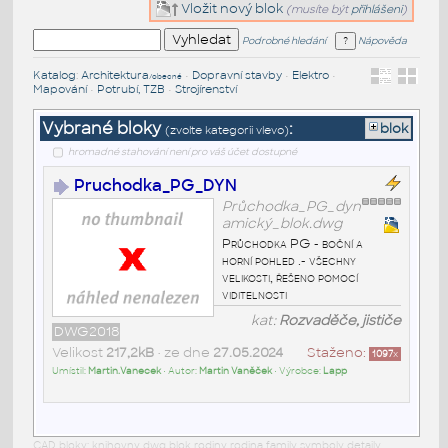
Vložit nový blok
(musíte být
přihlášeni
)
Podrobné hledání
Nápověda
Katalog
:
Architektura
•
Dopravní stavby
•
Elektro
•
/obecné
Mapování
•
Potrubí, TZB
•
Strojírenství
Vybrané bloky
:
blok
(zvolte kategorii vlevo)
hromadné stahování není pro váš účet dostupné
Pruchodka_PG_DYN
Průchodka_PG_dyn
amický_blok.dwg
Průchodka PG - boční a
horní pohled .- všechny
velikosti, řešeno pomocí
viditelnosti
kat:
Rozvaděče, jističe
DWG2018
Velikost
217,2kB
• ze dne
27.05.2024
Staženo:
1097
x
Umístil:
Martin.Vanecek
• Autor:
Martin Vaněček
• Výrobce:
Lapp
CAD bloky: knihovny dwg blok rodiny rodina family symboly detaily