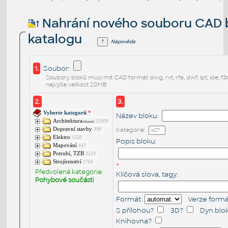
Nahrání nového souboru CAD 
katalogu
Nápověda
1.
Soubor:
Soubory bloků musí mít CAD formát dwg, rvt, rfa, dwf, ipt, ide, f3
nejvýše velikost 20MB
2.
3.
Vyberte kategorii
*
Název bloku:
Architektura
13909
/obecné
Dopravní stavby
Kategorie:
398
Elektro
1550
Popis bloku:
Mapování
447
Potrubí, TZB
3119
Strojírenství
3766
*
Předvolená kategorie:
Klíčová slova, tagy:
Pohybové součásti
Formát:
Verze formá
S přílohou
?
3D
?
Dyn.blo
Knihovna
?