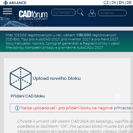
CZ
|
SK
|
EN
|
DE
Přes 123.000 registrovaných u nás, celkem
1.130.000
registrovaných
(CZ+EN)
. Tipy pro
AutoCAD 2027
, pro
Inventor 2027
a pro
Revit 2027
.
Nový
Kalkulátor nosníků
,
Spirograf generátor
a
Regresní křivky
v sekci
Převodníky
.
Kompletní
příkazy
a
proměnné AutoCADu 2027
.
Upload nového bloku
Přidání CAD bloku
Nelze uploadovat - pro přidání bloku se nejprve
přihlaste
Chcete-li umístit váš vlastní CAD blok do katalogu, vyplňte z
odešlete je tlačítkem "OK". Pro upload bloků musíte být při
Vkládejte prosím jen jednotlivé bloky, nikoliv výkresy. Další 