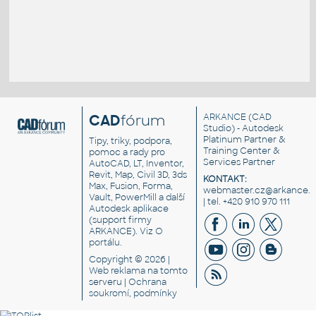
CAD
fórum
ARKANCE
(CAD
Studio) - Autodesk
Platinum Partner &
Tipy, triky, podpora,
Training Center &
pomoc a rady pro
Services Partner
AutoCAD, LT, Inventor,
Revit, Map, Civil 3D, 3ds
KONTAKT:
Max, Fusion, Forma,
webmaster.cz@arkance.w
Vault, PowerMill a další
| tel. +420 910 970 111
Autodesk aplikace
(support firmy
ARKANCE). Viz
O
portálu
.
Copyright © 2026 |
Web reklama
na tomto
serveru |
Ochrana
soukromí, podmínky