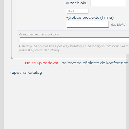
Autor bloku:
Výrobce produktu (firma):
(ne bloku)
Vzkaz pro administrátory:
Potvrzuji, že souhlasím s pravidly Katalogu a že poskytnutím bloku ke z
autorská práva třetí strany.
Nelze uploadovat
- nejprve se přihlaste do
konferenc
« zpět na Katalog