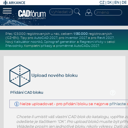
CZ
|
SK
|
EN
|
DE
Přes 123.000 registrovaných u nás, celkem
1.130.000
registrovaných
(CZ+EN)
. Tipy pro
AutoCAD 2027
, pro
Inventor 2027
a pro
Revit 2027
.
Nový
Kalkulátor nosníků
,
Spirograf generátor
a
Regresní křivky
v sekci
Převodníky
.
Kompletní
příkazy
a
proměnné AutoCADu 2027
.
Upload nového bloku
Přidání CAD bloku
Nelze uploadovat - pro přidání bloku se nejprve
přihlaste
Chcete-li umístit váš vlastní CAD blok do katalogu, vyplňte z
odešlete je tlačítkem "OK". Pro upload bloků musíte být při
Vkládejte prosím jen jednotlivé bloky, nikoliv výkresy. Další 