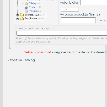
Autor bloku:
Vlajky
10
Vodstvo
16
Výškopis
2
Výrobce produktu (firma):
Potrubí, TZB
3119
Strojírenství
3766
(ne blo
Vzkaz pro administrátory:
Potvrzuji, že souhlasím s pravidly Katalogu a že poskytnutím bloku ke z
autorská práva třetí strany.
Nelze uploadovat
- nejprve se přihlaste do
konferen
« zpět na Katalog