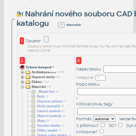
Nahrání nového souboru CAD 
katalogu
Nápověda
1.
Soubor:
Soubory bloků musí mít CAD formát dwg, rvt, rfa, dwf, ipt, ide, f
velikost 20MB
2.
3.
Vyberte kategorii
*
Název bloku:
Architektura
13909
/obecné
Dopravní stavby
Kategorie:
398
Elektro
1550
Popis bloku:
Mapování
447
_Různé-Jiné
38
Body
17
*
Dopravní zařízení
47
Klíčová slova, tagy:
Druhy pozemků
26
Liniové symboly
82
Mapové symboly
46
Formát:
Verze fo
Mapy
69
S přílohou
?
3D
?
Dyn.
Stavební objekty
32
Těžba, sondáž
19
Knihovna
?
Vedení a jeho objekty
43