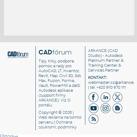
CAD
fórum
ARKANCE
(CAD
Studio) - Autodesk
Platinum Partner &
Tipy, triky, podpora,
Training Center &
pomoc a rady pro
Services Partner
AutoCAD, LT, Inventor,
Revit, Map, Civil 3D, 3ds
KONTAKT:
Max, Fusion, Forma,
webmaster.cz@arkance.w
Vault, PowerMill a další
| tel. +420 910 970 111
Autodesk aplikace
(support firmy
ARKANCE). Viz
O
portálu
.
Copyright © 2026 |
Web reklama
na tomto
serveru |
Ochrana
soukromí, podmínky